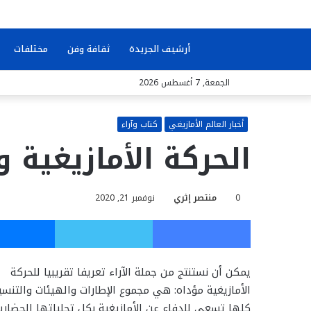
بحث
أرشيف الجريدة
ثقافة وفن
مختلفات
الجمعة, 7 أغسطس 2026
عن
أخبار العالم الأمازيغي
كتاب وآراء
الحركة الأمازيغية و
0
منتصر إثري
نوفمبر 21, 2020
فيسبوك
تويتر
يمكن أن نستنتج من جملة الآراء تعريفا تقريبيا للحركة
الأمازيغية مؤداه: هي مجموع الإطارات والهيئات والتنسيق
كلها تسعى للدفاع عن الأمازيغية بكل تجلياتها الحضارية و