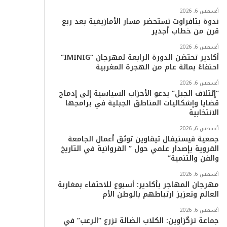
أغسطس 6, 2026
ا
ندوة بتافراوت تستحضر مسار الأمازيغية بعد ربع
قرن من خطاب أجدير
م
أغسطس 6, 2026
أكادير تحتضن الدورة الرابعة لمهرجان “IMINIG”
احتفاءً بمائة عام من الهجرة المغربية
أغسطس 6, 2026
“إئتلاف الجبل” يدعو الأحزاب السياسية إلى إدماج
قضايا وإشكاليات المناطق الجبلية في برامجها
الانتخابية
أغسطس 6, 2026
جمعية فيستيفال تيفاوين توثق أعمال الجامعة
القروية بإصدار علمي حول ” القروانية في التاريخ
والفن والتنمية”
أغسطس 6, 2026
مهرجان المهاجر بأكادير: أسبوع للاحتفاء بمغاربة
العالم وتعزيز ارتباطهم بالوطن الأم
أغسطس 6, 2026
جماعة تزگزاوين: الكلاب الضالة تزرع “الرعب” في