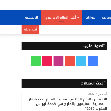
سائية
حوارات
أخبار العالم الأمازيغي
الرئيسية
أخبار عاجلة
تابعونا على..
ف
ت
ي
ا
T
و
ي
و
و
ن
i
ا
س
ي
ت
س
k
ت
أحدث المقالات
ب
ت
ي
ت
T
س
أغسطس 7, 2026
الاحتفال باليوم الوطني لمغاربة العالم تحت شعار
و
ر
و
ق
o
ا
“المغاربة المقيمون بالخارج في خدمة أوراش
المغرب 2030”
ك
ب
ر
k
ب