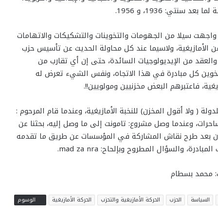
نتي: 1936، و 1956.
د واجهت سيلا من الجهومات والتخوينات والتشكيكات والاتهامات
 الأمازيغية، ولاسيما عند كل محاولة الحديث عن تأسيس حزب
لعقد من الإيديولوجيات السائدة، حتى إن أي تقارب من
يتم تخوين كل مبادرة في هذا الاتجاه، ونفس الشيء تعرض له
ية، فاعتبرهم البعض مخزنيين ومولويين!!.
ة ( ولا أقول المخزن) للنخبة الأمازيغية، وعندما قام المرحوم :
لساحرات، وعندما وصل مشروع: تامونت إلى ما وصل إليه، بحثنا عن
آن بعد طرح نقاش المشاركة في المؤسسات عن طريق ما تقدمه
، والسؤال المطروح وبإلحاح: mad za nra.
: محمد بسطام
السياسة
الحزب
الحركة الأمازيغية والتحزب
الحركة الأمازيغية
الوسوم