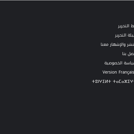
 التحرير
ئة التحرير
نشر والإشهار معنا
صل بنا
اسة الخصوصية
Version Françai
ⵜⵓⵏⵖⵉⵍⵜ ⵜⴰⵎⴰⵣⵉⵖ