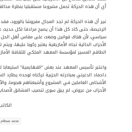
أي أن هذه الحركة تحمل مشروعا مستقبليا بنظرة مخالفة لما بعد س
غير أن هذه الحركة لم تجد المجال مفروشا بالورود، فق
الرخيصة، حتى كاد كل هذا أن يصبح مرادفا لكل حديث عن
سياسي، لأن هناك قوانين وضعت على مقاس أهل الحل وا
الأحزاب الحالية تجاه الأمازيغية يعتبر ركوبا عليها، و
الطاقم المسير لمؤسسة المعهد الملكي للثقافة الأمازيغ
واعتبر تأسيس المعهد عند بعض “الفهايمية” استيعابا للدول
داحماد الدغرني بمبادرته الحزبية تركناه لوحده يطارد ا
الأشخاص العاملين في المشروع وأشبعناهم هجوما، وال
الأحزاب من عروض، لم يبق سوى تنصيب المشانق لأصحاب المبادرة
الكاتب
محمد بسطام