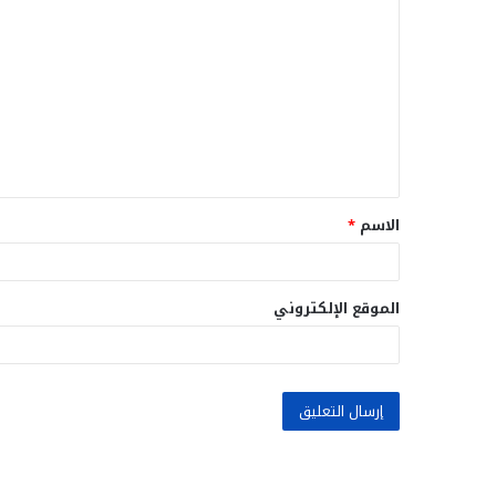
ل
ت
ع
ل
ي
ق
الاسم
*
*
الموقع الإلكتروني