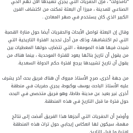
“تامدولت” ، فإن الحفريات التي يجري تنفيذها الآن تهم الحي
الصناعي للمدينة ، مبرزا أن البعثة تمكنت من اكتشاف الفرن
الكبير الذي كان يستخدم في صهر المعادن .
وقال إن البعثة تواصل الأبحاث والحفريات أيضا حول منارة القصبة
التي تم اكتشافها، وذلك من أجل تحديد الفترة التاريخية التي
شيدت فيها هذه الصومعة ، التي تتضارب حولها المعطيات بين
من يقول أن تاريخ بنائها يعود للفترة الموحدية ، بينما هناك من
يقول أن تاريخ تشييدها يرجع لفترة حكم الدولة السعدية.
من جهة أخرى، صرح الأستاذ مبروك أن هناك فريق بحث آخر يشرف
عليه الأستاذ الباحث يوسف بوكبوط، يجري حفريات في منطقة
أخرى غير بعيد عن مدينة طاطا، وهو فريق متخصص في البحث
حول فترة ما قبل التاريخ في هذه المنطقة.
وأوضح أن الحفريات التي أنجزها هذا الفريق أفضت إلى نتائج
مهمة، سيكون لها انعكاس إيجابي حول تراث هذه المنطقة
لفترة ما قبل التاريخ.