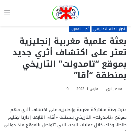
بحث
الق
عن
أخبار العالم الأمازيغي
أخبار المغرب
بعثة علمية مغربية إنجليزية
تعثر على اكتشاف أثري جديد
بموقع “تامدولت” التاريخي
بمنطقة “أقا”
منتصر إثري
مارس 1, 2023
0
عثرت بعثة مشتركة مغربية وإنجليزية على اكتشاف أثري مهم
بموقع «تامدولت» التاريخي بمنطقة «أقا»، التابعة إداريا لإقليم
طاطا، وذلك خلال عمليات البحث التي تتواصل بالموقع منذ حوالي