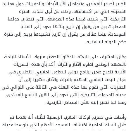
الكبير لصهر المعادن، وتتواصل الآن الأبحاث والحفريات حول «منارة
القصبة» التي تم اكتشافها، وذلك من أجل تحديد الفترة
التاريخية التي شيدت فيها هذه الصومعة، التي تتضارب حولها
المعطيات بين من يقول إن تاريخ بنائها يعود إلى الفترة
الموحدية، بينما هناك من يقول إن تاريخ تشييدها يرجع إلى فترة
حكم الدولة السعدية.
وكان المشرف على البعثة، الدكتور الصغير مبروك، الأستاذ الباحث
بالمعهد الوطني لعلوم الآثار والتراث، أكد بأن هذه الحفريات
الأثرية تندرج ضمن برنامج دولي للتعاون المغربي الانجليزي في
مجال البحث العلمي المهتم بالتراث والآثار، مشيرا إلى أن
الحفريات التي تقوم بها هذه البعثة هي الثالثة على التوالي في
مدينة تامدولت التاريخية التي تعود إلى القرن التاسع الميلادي،
وفقا لما تشير إليه بعض المصادر التاريخية.
وأضاف في تصريح لوكالة المغرب الرسمية للأنباء أنه بعدما تم
خلال السنة الماضية اكتشاف المسجد الأعظم الذي يتوسط مدينة