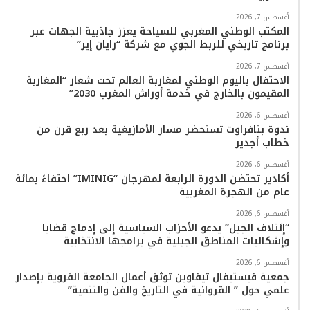
م
أغسطس 7, 2026
المكتب الوطني المغربي للسياحة يعزز جاذبية الجهات عبر
برنامج تاريخي للربط الجوي مع شركة “رايان إير”
أغسطس 7, 2026
الاحتفال باليوم الوطني لمغاربة العالم تحت شعار “المغاربة
المقيمون بالخارج في خدمة أوراش المغرب 2030”
أغسطس 6, 2026
ندوة بتافراوت تستحضر مسار الأمازيغية بعد ربع قرن من
خطاب أجدير
أغسطس 6, 2026
أكادير تحتضن الدورة الرابعة لمهرجان “IMINIG” احتفاءً بمائة
عام من الهجرة المغربية
أغسطس 6, 2026
“إئتلاف الجبل” يدعو الأحزاب السياسية إلى إدماج قضايا
وإشكاليات المناطق الجبلية في برامجها الانتخابية
أغسطس 6, 2026
جمعية فيستيفال تيفاوين توثق أعمال الجامعة القروية بإصدار
علمي حول ” القروانية في التاريخ والفن والتنمية”