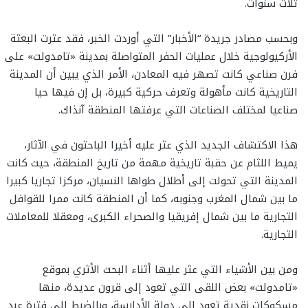
ثلاث سنوات.
وبحسب مصادر جريدة “الأخبار” التي أوردت الخبر، فقد عثرت البعثة
الأركيولوجية خلال عمليات الحفر المتواصلة بمدينة «تامدولت» على
فرن صناعي كانت تصهر فيه المعادن، الأمر الذي يبين أن المدينة
التاريخية كانت مأهولة وتعرف حركية كبيرة، بل إن فيها حيا
صناعيا لمختلف الصناعات التي عرفتها المنطقة آنذاك.
هذا الاكتشاف الجديد الذي عثر عليه أخيرا الباحثون في الآثار،
يميط اللثام عن حقبة تاريخية مهمة من تاريخ المنطقة، حيث كانت
المدينة التي تحولت إلى أطلال طواها النسيان، مركزا تجاريا كبيرا
ما بين شمال المغرب وجنوبه، كما أن المنطقة كانت ممرا للقوافل
التجارية ما بين شمال إفريقيا والصحراء الكبرى، ومعقلا للمعاملات
التجارية.
ومن بين الأشياء التي عثر عليها أثناء البحث الأثري بموقع
«تامدولت» بعض اللقى التي تعود إلى قرون عديدة، منها
مسكوكات نقدية تعود إلى دولة الأدارسة، وبالضبط إلى فترة عبد