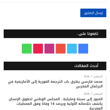
تابعونا على..
ف
ت
ي
ا
T
و
ي
و
و
ن
i
ا
أحدث المقالات
س
ي
ت
س
k
ت
ب
ت
ي
ت
T
س
أغسطس 7, 2026
محمد فارسي يطرق باب الترجمة الفورية إلى الأمازيغية في
البرلمان المغربي
و
ر
و
ق
o
ا
أغسطس 7, 2026
ك
ب
ر
k
ب
العبور إلى سبتة ومليلية.. المجلس الوطني لحقوق الإنسان
يكشف خلاصاته الأولية ويرصد 14 وفاة وفق المعطيات
ا
المغربية