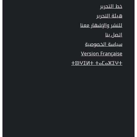
خط التحرير
هيئة التحرير
للنشر والإشهار معنا
اتصل بنا
سياسة الخصوصية
Version Française
ⵜⵓⵏⵖⵉⵍⵜ ⵜⴰⵎⴰⵣⵉⵖⵜ