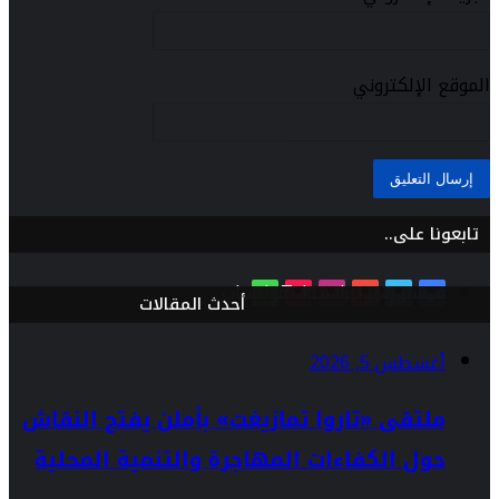
الموقع الإلكتروني
تابعونا على..
فيسبوك
تويتر
يوتيوب
انستقرام
TikTok
واتساب
أحدث المقالات
أغسطس 5, 2026
ملتقى «تاروا تمازيغت» بأملن يفتح النقاش
حول الكفاءات المهاجرة والتنمية المحلية