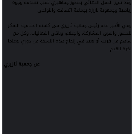
وقد تميز الحفل النهائي بحضور جماهيري غفير، تتقدمه وجوه
رياضية وجمعوية باررزة بجماعة اتسافت والنواحي.
وفي الأخير قدم رئيس جمعية ثازيري في كلمته الختامية الشكر
للحضور والفرق المشاركة، والإعلام، وباقي الفعاليات، وكل من
ساهم من قريب أو بعيد في إنجاح هذه النسخة من دوري بوعلما
لكرة القدم.
عن جمعية ثازيري