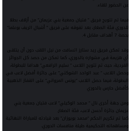
عن الحضور للقاء.
فيما تم تتويج فريق ” فتيان جمعية بني عزيمان” من أزلاف بطلا
للدوري فئة الصغار، بعد تفوقه على فريق ” أشبال الريف بوعلما”
بحصة 7 أهداف مقابل 4.
وقد تمكن فريق ريد ستارز اتسافت من نيل اللقب دون أن يتلقى
أي هزيمة في مشواره بالدوري، كما تمكن من حصد كل الجوائز
الفردية، حيث تم تتويج اللاعب ” سليم الرافعي” هدافا للبطولة،
وحصل اللاعب ” عبد الواحد الشوكتي” على جائزة أفضل لاعب في
البطولة، فيما حصل اللاعب “يونس المرواني” على القفاز الذهبية
كأفضل حارس بالدوري
ومن جهة أخرى نال ” محمد الوكيلي” لاعب فتيان جمعية بني
عزيمان جائزة أحسن لاعب، فئة الصغار.
كما تم تكريم الحكم “محمد بويوزان” بعد قيادته للمباراة النهائية
ومساهماته التحكيمية طيلة منافسات الدوري.