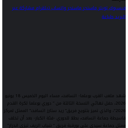
فيسبوك
تويتر
ماسنجر
ماسنجر
واتساب
تيلقرام
مشاركة عبر
البريد
طباعة
شهد ملعب القرب بوعلما- اتسافت، مساء اليوم الخميس 18 يونيو
2026، حفل نهائي النسخة الثالثة من ” دوري بوعلما لكرة القدم
2026″، والذي تميز بتتويج فريق” ريد ستارز اتسافت” الممثل لمركز
قاسيطة جماعة اتسافت، بطلا للدوري -فئة الكبار- بعد أن تخلف
ممثل جماعة سيدي علي بورقبة فريق ” شباب الريف تيزي اندرار”