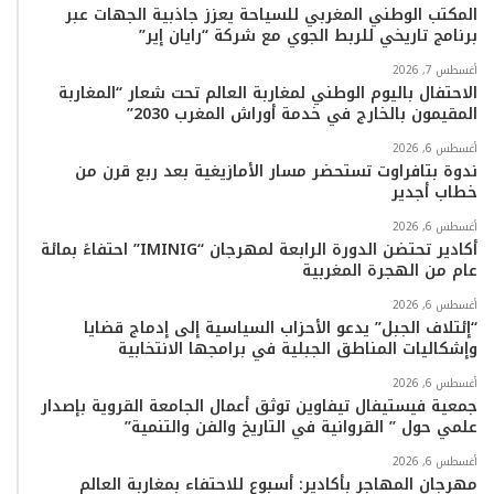
المكتب الوطني المغربي للسياحة يعزز جاذبية الجهات عبر
برنامج تاريخي للربط الجوي مع شركة “رايان إير”
أغسطس 7, 2026
الاحتفال باليوم الوطني لمغاربة العالم تحت شعار “المغاربة
المقيمون بالخارج في خدمة أوراش المغرب 2030”
أغسطس 6, 2026
ندوة بتافراوت تستحضر مسار الأمازيغية بعد ربع قرن من
خطاب أجدير
أغسطس 6, 2026
أكادير تحتضن الدورة الرابعة لمهرجان “IMINIG” احتفاءً بمائة
عام من الهجرة المغربية
أغسطس 6, 2026
“إئتلاف الجبل” يدعو الأحزاب السياسية إلى إدماج قضايا
وإشكاليات المناطق الجبلية في برامجها الانتخابية
أغسطس 6, 2026
جمعية فيستيفال تيفاوين توثق أعمال الجامعة القروية بإصدار
علمي حول ” القروانية في التاريخ والفن والتنمية”
أغسطس 6, 2026
مهرجان المهاجر بأكادير: أسبوع للاحتفاء بمغاربة العالم