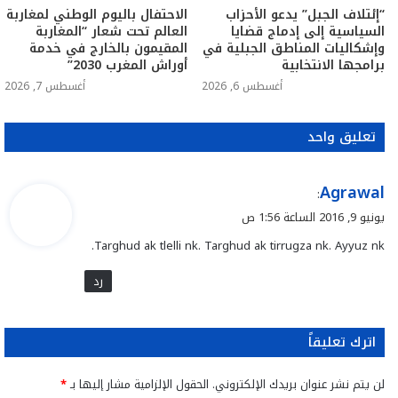
“إئتلاف الجبل” يدعو الأحزاب
الاحتفال باليوم الوطني لمغاربة
السياسية إلى إدماج قضايا
العالم تحت شعار “المغاربة
وإشكاليات المناطق الجبلية في
المقيمون بالخارج في خدمة
برامجها الانتخابية
أوراش المغرب 2030”
أغسطس 6, 2026
أغسطس 7, 2026
تعليق واحد
ي
Agrawal
:
ق
يونيو 9, 2016 الساعة 1:56 ص
و
Targhud ak tlelli nk. Targhud ak tirrugza nk. Ayyuz nk.
ل
رد
اترك تعليقاً
لن يتم نشر عنوان بريدك الإلكتروني.
الحقول الإلزامية مشار إليها بـ
*