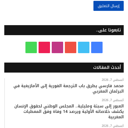
تابعونا على..
ف
ت
ي
ا
T
و
ي
و
و
ن
i
ا
أحدث المقالات
س
ي
ت
س
k
ت
ب
ت
ي
ت
T
س
أغسطس 7, 2026
محمد فارسي يطرق باب الترجمة الفورية إلى الأمازيغية في
البرلمان المغربي
و
ر
و
ق
o
ا
أغسطس 7, 2026
ك
ب
ر
k
ب
العبور إلى سبتة ومليلية.. المجلس الوطني لحقوق الإنسان
يكشف خلاصاته الأولية ويرصد 14 وفاة وفق المعطيات
ا
المغربية
م
أغسطس 7, 2026