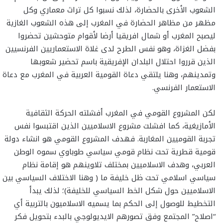
الشعوب الأخرى بالحضارة، لذلك نسبوا كل تراث معماري وكل
مظهر من مظاهر الحضارة في المغرب إلى هذه الشعوب الغازية
ليصبح المغرب أو شمال افريقيا أرضا لأقوام متوحشين تحضروا
بفضل الغزاة، وهو نفس الطرح لدى غلاة الاستعماريين الفرنسيين
الذين قرروا احتلال البلدان الإفريقية باسم تحضير شعوبها
وتمدينهم، وهنا يلتقي دعاة القومية العربية في المغرب مع دعاة
الاستعمار الفرنسي.
لكن المشروع القومي في المغرب أفشلته الحركة الثقافية
الأمازيغية، كما افشلت مشروع الاسلاميين الذين اقتبسوا نفس
تجربة القوميين المغاربة. فهدف المشروع القومي هو انشاء دولة
قومية قطرية تحت نظام قومي سياسي طوباوي سموه الوطن
العربي، وهدف الاسلاميين بمختلف تلاوينهم هو إقامة نظام
سياسي اسلامي تحت ظل خليفة ما ( وهنا الاختلاف السياسي بين
الاسلاميين حول شكل الخط السياسي للخليفة)؛ لذلك يبدأ
التخطيط للوصول إلى الحكم بما يسميه الاسلاميون بالتربية أي
“اصلاح” المجتمع وفق تصورهم الايديولوجي بالبدء بتحويل فكر