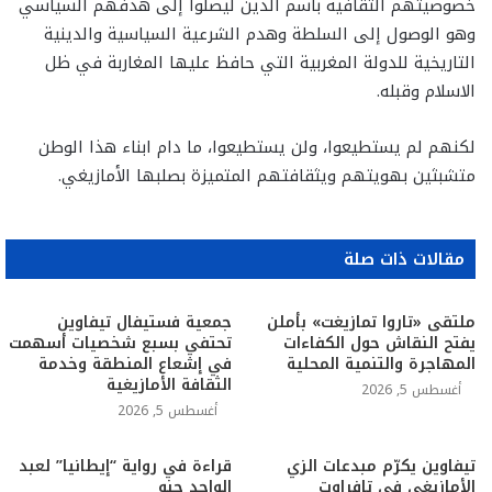
خصوصيتهم الثقافية باسم الدين ليصلوا إلى هدفهم السياسي
وهو الوصول إلى السلطة وهدم الشرعية السياسية والدينية
التاريخية للدولة المغربية التي حافظ عليها المغاربة في ظل
الاسلام وقبله.
لكنهم لم يستطيعوا، ولن يستطيعوا، ما دام ابناء هذا الوطن
متشبثين بهويتهم ويثقافتهم المتميزة بصلبها الأمازيغي.
مقالات ذات صلة
ملتقى «تاروا تمازيغت» بأملن
جمعية فستيفال تيفاوين
يفتح النقاش حول الكفاءات
تحتفي بسبع شخصيات أسهمت
المهاجرة والتنمية المحلية
في إشعاع المنطقة وخدمة
الثقافة الأمازيغية
أغسطس 5, 2026
أغسطس 5, 2026
تيفاوين يكرّم مبدعات الزي
قراءة في رواية “إيطانيا” لعبد
الأمازيغي في تافراوت
الواحد حنو