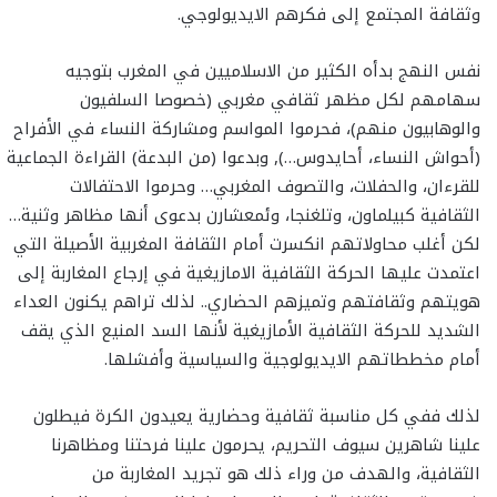
وثقافة المجتمع إلى فكرهم الايديولوجي.
نفس النهج بدأه الكثير من الاسلاميين في المغرب بتوجيه
سهامهم لكل مظهر ثقافي مغربي (خصوصا السلفيون
والوهابيون منهم)، فحرموا المواسم ومشاركة النساء في الأفراح
(أحواش النساء، أحايدوس…), وبدعوا (من البدعة) القراءة الجماعية
للقرءان، والحفلات، والتصوف المغربي… وحرموا الاحتفالات
الثقافية كبيلماون، وتلغنجا، وئمعشارن بدعوى أنها مظاهر وثنية…
لكن أغلب محاولاتهم انكسرت أمام الثقافة المغربية الأصيلة التي
اعتمدت عليها الحركة الثقافية الامازيغية في إرجاع المغاربة إلى
هويتهم وثقافتهم وتميزهم الحضاري.. لذلك تراهم يكنون العداء
الشديد للحركة الثقافية الأمازيغية لأنها السد المنيع الذي يقف
أمام مخططاتهم الايديولوجية والسياسية وأفشلها.
لذلك ففي كل مناسبة ثقافية وحضارية يعيدون الكرة فيطلون
علينا شاهرين سيوف التحريم، يحرمون علينا فرحتنا ومظاهرنا
الثقافية، والهدف من وراء ذلك هو تجريد المغاربة من