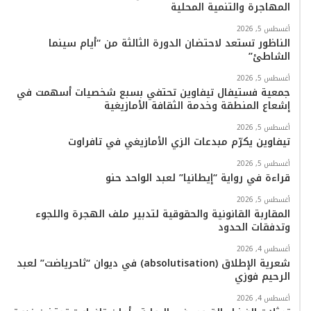
المهاجرة والتنمية المحلية
و
ر
و
ق
o
ا
أغسطس 5, 2026
ك
ب
ر
k
ب
الناظور تستعد لاحتضان الدورة الثالثة من “أيام سينما
الشاطئ”
ا
أغسطس 5, 2026
م
جمعية فستيفال تيفاوين تحتفي بسبع شخصيات أسهمت في
إشعاع المنطقة وخدمة الثقافة الأمازيغية
أغسطس 5, 2026
تيفاوين يكرّم مبدعات الزي الأمازيغي في تافراوت
أغسطس 5, 2026
قراءة في رواية “إيطانيا” لعبد الواحد حنو
أغسطس 5, 2026
المقاربة القانونية والحقوقية لتدبير ملف الهجرة واللجوء
وتدفقات الحدود
أغسطس 4, 2026
شعرية الإطلاق (absolutisation) في ديوان “ثاحرياضت” لعبد
الرحيم فوزي
أغسطس 4, 2026