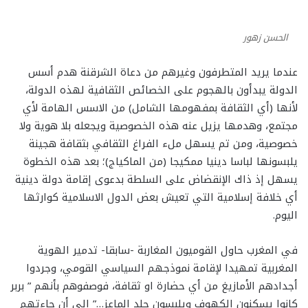
الحسن زهور
عندما يريد المتطرفون وغيرهم من دعاة الشرقنة هدم أسس
الدولة يبدأون بالهجوم على الخصائص الثقافية لهذه الدولة،
لأنها (أي الثقافة بمفهومها الشامل) من الاسس الهامة لأي
مجتمع، وهدمها يزيل عنه هذه الخصوصية ويجعله بلا هوية ولا
خصوصية، ومن تم يسهل ملء الفراغ الثقافي بثقافة هجينة
يلبسونها لباسا دينيا ممكيجا (من الماكياج)؛ بعد هذه الخطوة
يسهل إذ ذاك الإنقضاض على السلطة بدعوى إقامة دولة دينية
أي خلافة إسلامية التي تعيش بعض الدول الاسلامية كوارثها
اليوم.
في المغرب حاول القوميون المغاربة -سابقا- تدمير الهوية
المغربية تمهيدا لإقامة نموذجهم السياسي القومي، وجردوا
أجدادهم الأمازيغ من أي حضارة او ثقافة، فوصفوهم بأنهم ” بربر
كانوا يسكنون الكهوف ويلبسون جلد الماعز…” إلى أن جاءتهم