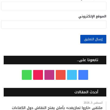
الموقع الإلكتروني
تابعونا على..
ف
ت
ي
ا
T
و
ي
و
و
ن
i
ا
أحدث المقالات
س
ي
ت
س
k
ت
ب
ت
ي
ت
T
س
أغسطس 5, 2026
ملتقى «تاروا تمازيغت» بأملن يفتح النقاش حول الكفاءات