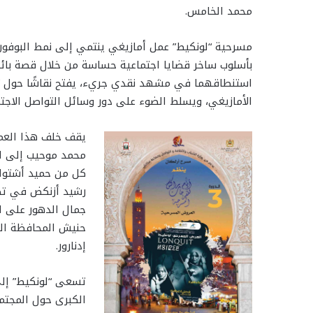
محمد الخامس.
مسرحية “لونكيط” عمل أمازيغي ينتمي إلى نمط البوفون
بأسلوب ساخر قضايا اجتماعية حساسة من خلال قصة با
استنطاقهما في مشهد نقدي جريء، يفتح نقاشًا حول “
الأمازيغي، ويسلط الضوء على دور وسائل التواصل الاج
يقف خلف هذا العم
محمد موحيب إلى ال
كل من حميد أشتوك،
رشيد أزنكض في تص
جمال الدهور على ا
حنيش المحافظة الع
إدنارور.
تسعى “لونكيط” إلى
الكبرى حول المجتمع