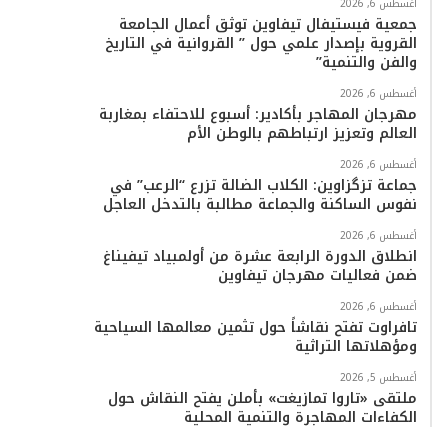
أغسطس 6, 2026
جمعية فيستيفال تيفاوين توثق أعمال الجامعة
القروية بإصدار علمي حول ” القروانية في التاريخ
والفن والتنمية”
أغسطس 6, 2026
مهرجان المهاجر بأكادير: أسبوع للاحتفاء بمغاربة
العالم وتعزيز ارتباطهم بالوطن الأم
أغسطس 6, 2026
جماعة تزگزاوين: الكلاب الضالة تزرع “الرعب” في
نفوس الساكنة والجماعة مطالبة بالتدخل العاجل
أغسطس 6, 2026
انطلاق الدورة الرابعة عشرة من أولمبياد تيفيناغ
ضمن فعاليات مهرجان تيفاوين
أغسطس 6, 2026
تافراوت تفتح نقاشاً حول تثمين معالمها السياحية
ومؤهلاتها التراثية
أغسطس 5, 2026
ملتقى «تاروا تمازيغت» بأملن يفتح النقاش حول
الكفاءات المهاجرة والتنمية المحلية