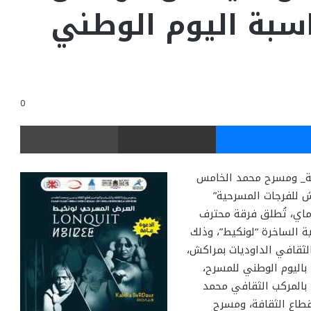
اسبة اليوم الوطني
0
ر
ماسنجر
مشاركة عبر البريد
طباعة
افة_ ومسرح محمد الخامس
كش للفرجات المسرحية”
نظمة من طرف جمعية مسرح أرلكان من 27 الى 31 ماي، تُطلق فرقة محترف
ة الساخرة “لونكيط”، وذلك
لمركب الثقافي الداوديات بمراكش،
باليوم الوطني للمسرح،
سة مساءً، بالمركب الثقافي محمد
قطاع الثقافة، ومسرح