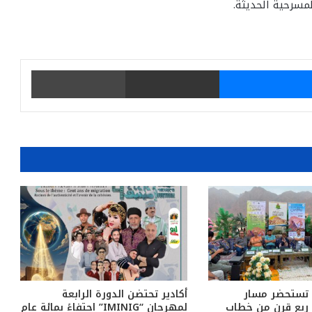
لمسرحية الحديثة.
يتر
ماسنجر
مشاركة عبر البريد
طباعة
 تستحضر مسار
أكادير تحتضن الدورة الرابعة
د ربع قرن من خطاب
لمهرجان “IMINIG” احتفاءً بمائة عام