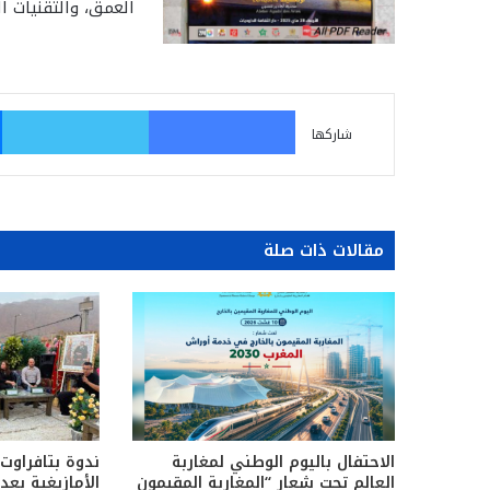
العمق، والتقنيات ا
فيسبوك
تو
شاركها
مقالات ذات صلة
الاحتفال باليوم الوطني لمغاربة
ندوة بتافراوت
العالم تحت شعار “المغاربة المقيمون
الأمازيغية بع