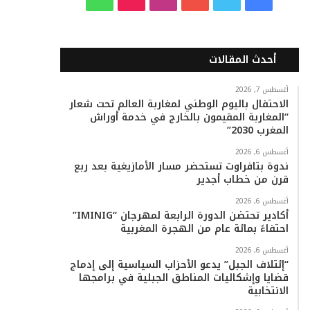
ي
و
و
ن
i
ا
س
ي
ت
س
k
ت
أحدث المقالات
ب
ت
ي
ت
T
س
أغسطس 7, 2026
الاحتفال باليوم الوطني لمغاربة العالم تحت شعار
و
ر
و
ق
o
ا
“المغاربة المقيمون بالخارج في خدمة أوراش
المغرب 2030”
ك
ب
ر
k
ب
أغسطس 6, 2026
ا
ندوة بتافراوت تستحضر مسار الأمازيغية بعد ربع
قرن من خطاب أجدير
م
أغسطس 6, 2026
أكادير تحتضن الدورة الرابعة لمهرجان “IMINIG”
احتفاءً بمائة عام من الهجرة المغربية
أغسطس 6, 2026
“إئتلاف الجبل” يدعو الأحزاب السياسية إلى إدماج
قضايا وإشكاليات المناطق الجبلية في برامجها
الانتخابية