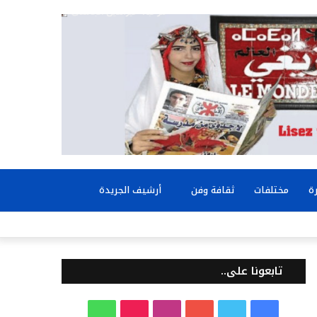
بحث
ة
مختلفات
ثقافة وفن
أرشيف الجريدة
عن
تابعونا على..
ف
ت
ي
ا
T
و