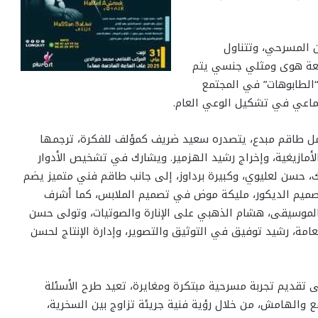
 المسرحي، وتتناول
ئعة هوى ومثلي جنسي يتم
الطابوهات” في المجتمع
تماعي في تشكيل الوعي العام.
ل طاقم مبدع، يتصدره سعيد ضريف كمؤلف للفكرة، ترجمها
أمازيغية، وإخراج رشيد الهزمير. ويشارك في تشخيص الأدوار
 حسن لعليوي، وكبيرة برداوز، إلى جانب طاقم فني متميز يضم
ميم الديكور، مليكة موض في تصميم الملابس، كما أشرف
لموسيقى، هشام الذهبي على الإنارة والصوتيات، وتولى حسن
امة، رشيد توفيق في التوثيق والتصوير، وإدارة الإنتاج لحسن
 تقديم تجربة مسرحية مبتكرة ومغايرة، تعيد طرح الأسئلة
 والهامش، من خلال رؤية فنية جريئة تزاوج بين السخرية،