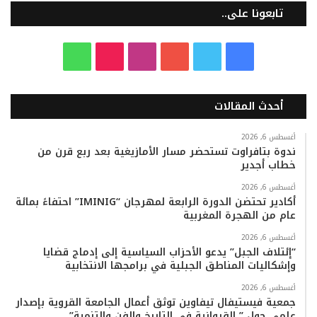
تابعونا على..
ف
ت
ي
ا
T
و
ي
و
و
ن
i
ا
أحدث المقالات
س
ي
ت
س
k
ت
ب
ت
ي
ت
T
س
أغسطس 6, 2026
ندوة بتافراوت تستحضر مسار الأمازيغية بعد ربع قرن من
خطاب أجدير
و
ر
و
ق
o
ا
أغسطس 6, 2026
ك
ب
ر
k
ب
أكادير تحتضن الدورة الرابعة لمهرجان “IMINIG” احتفاءً بمائة
عام من الهجرة المغربية
ا
أغسطس 6, 2026
م
“إئتلاف الجبل” يدعو الأحزاب السياسية إلى إدماج قضايا
وإشكاليات المناطق الجبلية في برامجها الانتخابية
أغسطس 6, 2026
جمعية فيستيفال تيفاوين توثق أعمال الجامعة القروية بإصدار
علمي حول ” القروانية في التاريخ والفن والتنمية”