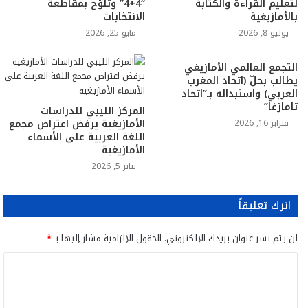
لتعليم القراءة والكتابة
“4+4” وتلوّح بمقاطعة
بالأمازيغية
الانتخابات
يوليو 8, 2026
مايو 25, 2026
التجمع العالمي الأمازيغي
يطالب بحلّ (اتحاد المغرب
العربي) واستبداله بـ”اتحاد
تامازغا”
المركز الليبي للدراسات
الأمازيغية يرفض اعتراض مجمع
فبراير 16, 2026
اللغة العربية على الأسماء
الأمازيغية
يناير 5, 2026
اترك تعليقاً
لن يتم نشر عنوان بريدك الإلكتروني.
الحقول الإلزامية مشار إليها بـ
*
ا
ل
ت