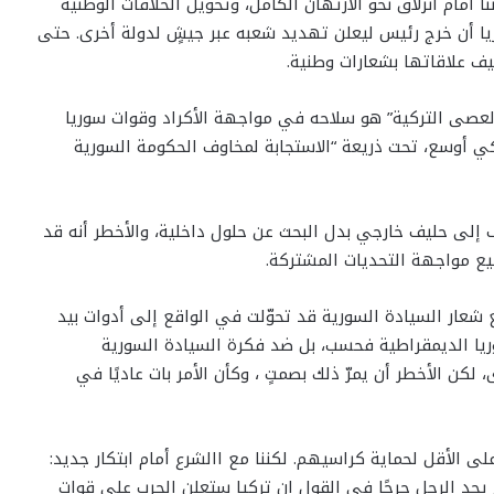
أمام انزلاق نحو الارتهان الكامل، وتحويل الخلافات الوطنية
ريا أن خرج رئيس ليعلن تهديد شعبه عبر جيشٍ لدولة أخرى. حتى
يف علاقاتها بشعارات وطنية.
العصى التركية” هو سلاحه في مواجهة الأكراد وقوات سوريا
كي أوسع، تحت ذريعة “الاستجابة لمخاوف الحكومة السورية
 إلى حليف خارجي بدل البحث عن حلول داخلية، والأخطر أنه قد
ع مواجهة التحديات المشتركة.
 شعار السيادة السورية قد تحوّلت في الواقع إلى أدوات بيد
ريا الديمقراطية فحسب، بل ضد فكرة السيادة السورية
لكن الأخطر أن يمرّ ذلك بصمتٍ ، وكأن الأمر بات عاديًا في
لى الأقل لحماية كراسيهم. لكننا مع االشرع أمام ابتكار جديد:
يجد الرجل حرجًا في القول إن تركيا ستعلن الحرب على قوات