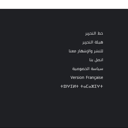
خط التحرير
هيئة التحرير
للنشر والإشهار معنا
اتصل بنا
سياسة الخصوصية
Version Française
ⵜⵓⵏⵖⵉⵍⵜ ⵜⴰⵎⴰⵣⵉⵖⵜ