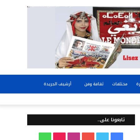
بحث
ة
مختلفات
ثقافة وفن
أرشيف الجريدة
عن
تابعونا على..
ف
ت
ي
ا
T
و