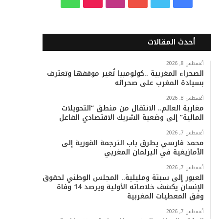
ي
و
و
ن
i
ا
س
ي
ت
س
k
ت
أحدث المقالات
ب
ت
ي
ت
T
س
أغسطس 8, 2026
الصحراء المغربية ..كولومبيا تُغير موقفها وتعترف
و
ر
و
ق
o
ا
بسيادة المغرب على صحرائه
ك
ب
ر
k
ب
أغسطس 8, 2026
مغاربة العالم.. الانتقال من منطق “التحويلات
ا
المالية” إلى وضعية الشريك الاقتصادي الفاعل
م
أغسطس 7, 2026
محمد فارسي يطرق باب الترجمة الفورية إلى
الأمازيغية في البرلمان المغربي
أغسطس 7, 2026
العبور إلى سبتة ومليلية.. المجلس الوطني لحقوق
الإنسان يكشف خلاصاته الأولية ويرصد 14 وفاة
وفق المعطيات المغربية
أغسطس 7, 2026