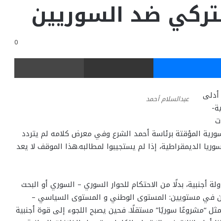
ركي ضد السوريين
0
ر
ماسنجر
مشاركة عبر البريد
طباعة
أدلى
عبدالسلام أحمد
ة-
ت
سورية المؤقتة برئاسة أحمد الشرع وفي معرض كلامه لم يتردد
يا الديمقراطية، إذا لم يستجيبوا لمطالبه.هذا الموقف لا يعد
 أجنبية، بدلًا من الاحتكام للحوار السوري – السوري أو البحث
كمن في مستويين: المستوى الوطني و المستوى السياسي –
 “مشروعًا سوريًا” مستقلًا. فحين يصبح اللجوء إلى قوة أجنبية