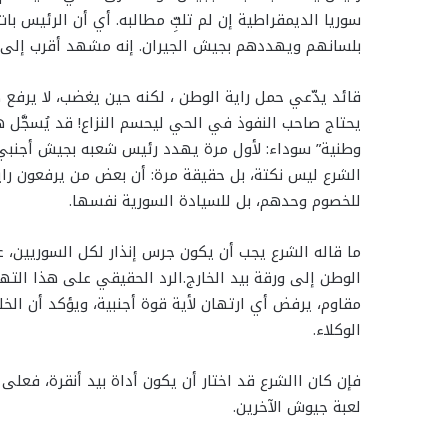
سوريا الديمقراطية إن لم تلبِّ مطالبه. أي أن الرئيس ب
بلسانهم ويهددهم بجيش الجيران. إنه مشهد أقرب إلى ا
قائد يدّعي حمل راية الوطن ، لكنه حين يغضب، لا يرفع صو
يحتاج صاحب النفوذ في الحي ليحسم النزاع! قد يُسجَّل 
وطنية” سوداء: لأول مرة يهدد رئيس شعبه بجيش أجنبي، 
الشرع ليس نكتة، بل حقيقة مرة: أن بعض من يرفعون راية ا
للخصوم وحدهم، بل للسيادة السورية نفسها.
ما قاله الشرع يجب أن يكون جرس إنذار لكل السوريين، عر
الوطن إلى ورقة بيد الخارج.الرد الحقيقي على هذا الته
مقاوم، يرفض أي ارتهان لأية قوة أجنبية، ويؤكد أن الخلافا
الوكلاء.
فإن كان االشرع قد اختار أن يكون أداة بيد أنقرة، فعلى
لعبة جيوش الآخرين.