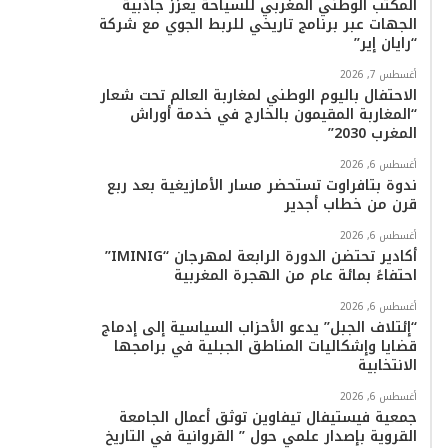
المكتب الوطني المغربي للسياحة يعزز جاذبية
الجهات عبر برنامج تاريخي للربط الجوي مع شركة
“رايان إير”
أغسطس 7, 2026
الاحتفال باليوم الوطني لمغاربة العالم تحت شعار
“المغاربة المقيمون بالخارج في خدمة أوراش
المغرب 2030”
أغسطس 6, 2026
ندوة بتافراوت تستحضر مسار الأمازيغية بعد ربع
قرن من خطاب أجدير
أغسطس 6, 2026
أكادير تحتضن الدورة الرابعة لمهرجان “IMINIG”
احتفاءً بمائة عام من الهجرة المغربية
أغسطس 6, 2026
“إئتلاف الجبل” يدعو الأحزاب السياسية إلى إدماج
قضايا وإشكاليات المناطق الجبلية في برامجها
الانتخابية
أغسطس 6, 2026
جمعية فيستيفال تيفاوين توثق أعمال الجامعة
القروية بإصدار علمي حول ” القروانية في التاريخ