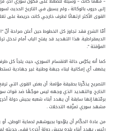
– مهما كانت – وسيلة للضغط على مكوّن سوري آخر، فإننا 
إلى حروب بالوكالة ، ولم يسبق في التاريخ الحديث لسو
القوى الأكثر ارتهانًا لطرف خارجي كانت حريصة على تغل
أمّا الشرع فقد تجاوز كل الخطوط حين أعلن صراحة أنّ “
الديمقراطية. هذا التهديد قد يفتح الباب أمام تدخل تر
المؤقتة ”.
كما أنه يكرّس حالة الانقسام السوري، حيث يلجأ كل طرف
يضعف أي إمكانية لبناء جبهة وطنية غير جهادية تستطي
التصريح يذكّرنا بحقيقة مؤلمة: أن بعض القوى التي ترفع
الخارج. والتهديد الذي وجهه ليس موجّهًا ضد قوات سو
برمّتها.إنها سابقة أن يهدد أبناء شعبه بجيش دولة أخرى، 
مشهد سوري تمزّقه التدخلات .
من عادة الحكّام أن يلوّحوا بجيوشهم لحماية الوطن، أو ع
رئيس يهدد أبناء بلده بجيش دولة أخرى! ففي حديثه لم 