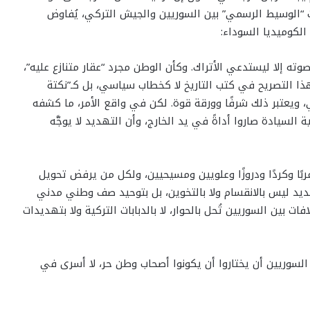
ات “الوسيط الرسمي” بين السوريين والجيش التركي، يُفاوض
لكوميديا السوداء:
ته إلا ليستدعي الأتراك. وكأن الوطن مجرد “عقار متنازع عليه”،
هذا التصريح في كتب التاريخ لا كخطاب سياسي، بل كـ”نكتة
ويعتبر ذلك شرفًا وورقة قوة. لكن في واقع الأمر، ما كشفه
لسيادة صاروا أداةً في يد الخارج، وأن التهديد لا يوجَّه
بًا وكردًا ودروزًا وعلويين ومسيحيين، ولكل من يرفض تحويل
ديد ليس بالانقسام ولا بالتخوين، بل بتوحيد صف وطني مدني
ت بين السوريين تُحل بالحوار، لا بالدبابات التركية ولا بتهديدات
 السوريين أن يختاروا أن يكونوا أصحاب وطن حر، لا أسرى في