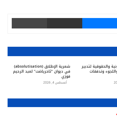
يتر
ماسنجر
مشاركة عبر البريد
طباعة
نية والحقوقية لتدبير
شعرية الإطلاق (absolutisation)
للجوء وتدفقات
في ديوان “ثاحرياضت” لعبد الرحيم
فوزي
أغسطس 4, 2026