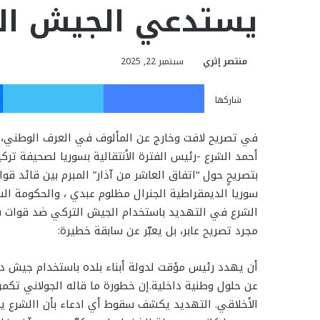
يستدعي الجيش الت
منتصر إثري
سبتمبر 22, 2025
فيسبوك
تويت
شاركها
في تصريح لافت وخارج عن المألوف في العرف الوطني، 
أحمد الشرع -رئيس الفترة الأنتقالية بسوريا لصحيفة تركي
بتصريحٍ حول “اتفاق العاشر من آذار” المبرم بين قائد قوا
سوريا الديمقراطية الجنرال مظلوم عبدي ، والحكومة ال
الشرع في التهديد باستخدام الجيش التركي ضد قوات سور
مجرد تصريح عابر، بل يعبّر عن سابقة خطيرة:
أن يهدد رئيس مؤقت لدولة أبناء بلده باستخدام جيش دولة
عن حلول وطنية داخلية.إن خطورة ما قاله الجولاني ت
الأخلاقي. التهديد يكشف سقوط أي ادعاء بأن االشرع يمثل