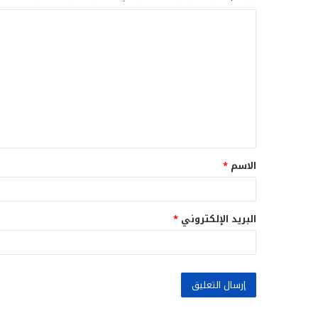
ا
ل
ت
ع
ل
ي
ق
الاسم
*
*
البريد الإلكتروني
*