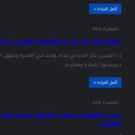
أكمل القراءة »
نوفمبر 4, 2024
لفهم أكثر لما جاء به المبعوث الأممي ديمي
ذ / الحسين بكار السباعي محام وباحث في الهجرة وحقوق ال
ديميستورا ياسادة ومقترحه…
أكمل القراءة »
نوفمبر 3, 2024
تجديد الثقة في السيد الدكتور محمد هيو ر
للفنانين