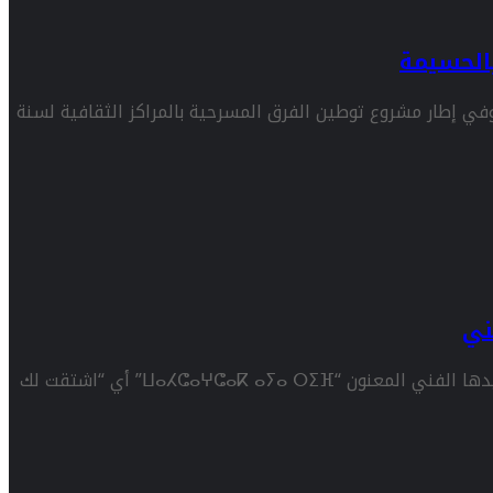
بالحسيمة
وفي إطار مشروع توطين الفرق المسرحية بالمراكز الثقافية لسنة
ني
أطلقت الفنانة إيمان تيفيور يوم الثلاثاء 29 أكتوبر 2024 جديدها الفني المعنون “ⵡⴰⵃⵛⴰⵖⵛⴰⴽ ⴰⵢⴰ ⵔⵉⴼ” أي “اشتقت لك