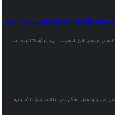
ن مشروع التوطين بعرضها المسرحي “أبريذ غر
العرض الرسمي الأول لمسرحية “أبريذ غر أوجنا” لفرقة أريف
 إفريقيا والمغرب بشكل خاص، ظهرت الحركة الأمازيغية