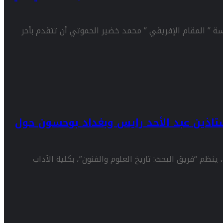
سسة ” المقام الإفريقي ” محمد خضير الحموتي أن تتقدم بأحر
أستاذين عبد الأحد رايس وبغداد بوحسون حول
ينظم “فريق البحث: تاريخ العلوم والفنون”، بكلية الآداب