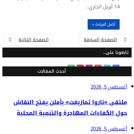
14 أبريل الجاري…
أكمل القراءة »
الصفحة السابقة
الصفحة التالية
تابعونا على..
فيسبوك
تويتر
يوتيوب
انستقرام
TikTok
واتساب
أحدث المقالات
أغسطس 5, 2026
ملتقى «تاروا تمازيغت» بأملن يفتح النقاش
حول الكفاءات المهاجرة والتنمية المحلية
أغسطس 5, 2026