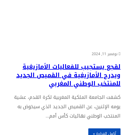
نوفمبر 11, 2024
لقجع يستجيب للفعاليات الأمازيغية
ويدرج الأمازيغية في القميص الجديد
للمنتخب الوطني المغربي
كشفت الجامعة الملكية المغربية لكرة القدم، عشية
يومه الإثنين، عن القميص الجديد الذي سيخوض به
المنتخب الوطني نهائيات كأس أمم…
أكمل القراءة »