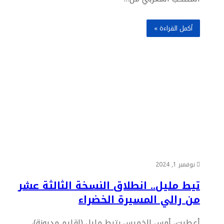
أكمل القراءة »
نوفمبر 1, 2024
تيط مليل.. انطلاق النسخة الثالثة عشر
من رالي المسيرة الخضراء
أعطيت، أمس الخميس بتيط مليل (إقليم مديونة)،