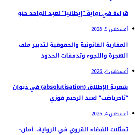
قراءة في رواية “إيطانيا” لعبد الواحد حنو
أغسطس 5, 2026
المقاربة القانونية والحقوقية لتدبير ملف
الهجرة واللجوء وتدفقات الحدود
أغسطس 4, 2026
شعرية الإطلاق (absolutisation) في ديوان
“ثاحرياضت” لعبد الرحيم فوزي
أغسطس 4, 2026
تمثلات الفضاء القروي في الرواية.. أملن-