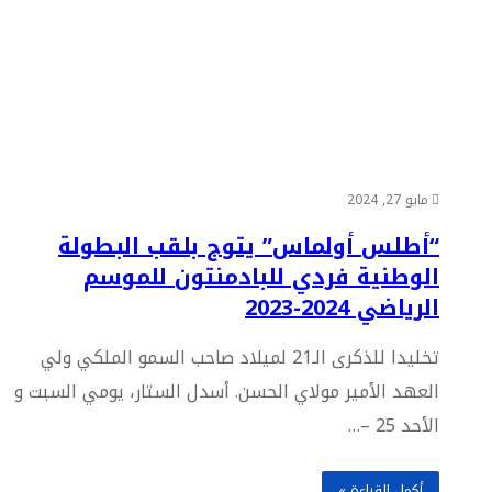
مايو 27, 2024
“أطلس أولماس” يتوج بلقب البطولة
الوطنية فردي للبادمنتون للموسم
الرياضي 2024-2023
تخليدا للذكرى الـ21 لميلاد صاحب السمو الملكي ولي
العهد الأمير مولاي الحسن. أسدل الستار، يومي السبت و
الأحد 25 –…
أكمل القراءة »