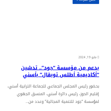
مايو 19, 2024
بدعم من مؤسسة “جود”.. تدشين
“أكاديمية أطلس توبقال” بأسني
بحضور رئيس المجلس الجماعي للجماعة الترابية أسني،
إقليم الحوز، رئيس دائرة أسني، المنسق الجهوي
لمؤسسة “جود للتنمية المجالية” وعدد من…