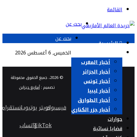
القائمة
بحث عن
بحث عن
الرئيسية
أخبار العالم الأمازيغي
الخميس, 6 أغسطس 2026
أخبار المغرب
أخبار الجزائر
© 2026، جميع الحقوق محفوظة
أخبار تونس
تصميم :
أمازيغ ديزاين
أخبار ليبيا
أخبار الطوارق
فيسبوك
تويتر
يوتيوب
انستقرام
أخبار جزر الكناري
حوارات
TikTok
واتساب
قضايا نسائية