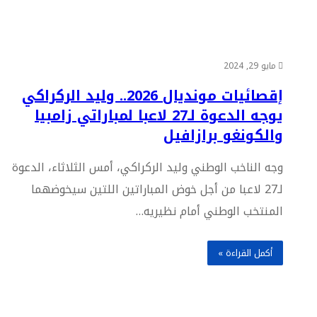
مايو 29, 2024
إقصائيات مونديال 2026.. وليد الركراكي
يوجه الدعوة لـ27 لاعبا لمباراتي زامبيا
والكونغو برازافيل
وجه الناخب الوطني وليد الركراكي، أمس الثلاثاء، الدعوة
لـ27 لاعبا من أجل خوض المباراتين اللتين سيخوضهما
المنتخب الوطني أمام نظيريه…
أكمل القراءة »