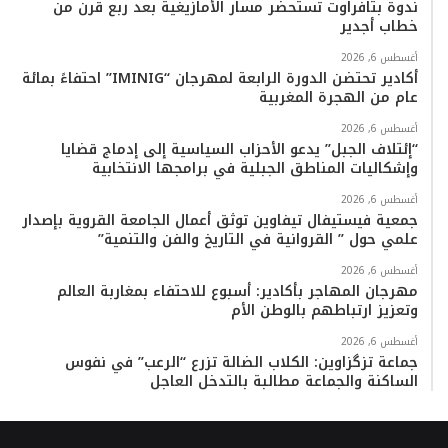
ندوة بتافراوت تستحضر مسار الأمازيغية بعد ربع قرن من
خطاب أجدير
أغسطس 6, 2026
أكادير تحتضن الدورة الرابعة لمهرجان “IMINIG” احتفاءً بمائة
عام من الهجرة المغربية
أغسطس 6, 2026
“إئتلاف الجبل” يدعو الأحزاب السياسية إلى إدماج قضايا
وإشكاليات المناطق الجبلية في برامجها الانتخابية
أغسطس 6, 2026
جمعية فيستيفال تيفاوين توثق أعمال الجامعة القروية بإصدار
علمي حول ” القروانية في التاريخ والفن والتنمية”
أغسطس 6, 2026
مهرجان المهاجر بأكادير: أسبوع للاحتفاء بمغاربة العالم
وتعزيز ارتباطهم بالوطن الأم
أغسطس 6, 2026
جماعة تزگزاوين: الكلاب الضالة تزرع “الرعب” في نفوس
الساكنة والجماعة مطالبة بالتدخل العاجل