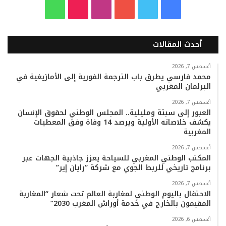
ف
ت
ي
ا
T
و
ي
و
و
ن
i
ا
أحدث المقالات
س
ي
ت
س
k
ت
ب
ت
ي
ت
T
س
أغسطس 7, 2026
محمد فارسي يطرق باب الترجمة الفورية إلى الأمازيغية في
البرلمان المغربي
و
ر
و
ق
o
ا
أغسطس 7, 2026
ك
ب
ر
k
ب
العبور إلى سبتة ومليلية.. المجلس الوطني لحقوق الإنسان
يكشف خلاصاته الأولية ويرصد 14 وفاة وفق المعطيات
ا
المغربية
م
أغسطس 7, 2026
المكتب الوطني المغربي للسياحة يعزز جاذبية الجهات عبر
برنامج تاريخي للربط الجوي مع شركة “رايان إير”
أغسطس 7, 2026
الاحتفال باليوم الوطني لمغاربة العالم تحت شعار “المغاربة
المقيمون بالخارج في خدمة أوراش المغرب 2030”
أغسطس 6, 2026