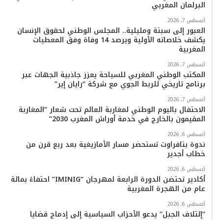
البرلمان المغربي
و
ر
و
ق
o
ا
أغسطس 7, 2026
ك
ب
ر
k
ب
العبور إلى سبتة ومليلية.. المجلس الوطني لحقوق الإنسان
يكشف خلاصاته الأولية ويرصد 14 وفاة وفق المعطيات
ا
المغربية
م
أغسطس 7, 2026
المكتب الوطني المغربي للسياحة يعزز جاذبية الجهات عبر
برنامج تاريخي للربط الجوي مع شركة “رايان إير”
أغسطس 7, 2026
الاحتفال باليوم الوطني لمغاربة العالم تحت شعار “المغاربة
المقيمون بالخارج في خدمة أوراش المغرب 2030”
أغسطس 6, 2026
ندوة بتافراوت تستحضر مسار الأمازيغية بعد ربع قرن من
خطاب أجدير
أغسطس 6, 2026
أكادير تحتضن الدورة الرابعة لمهرجان “IMINIG” احتفاءً بمائة
عام من الهجرة المغربية
أغسطس 6, 2026
“إئتلاف الجبل” يدعو الأحزاب السياسية إلى إدماج قضايا