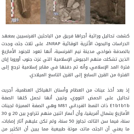
كشفت تحاليل وراثية أجراها فريق من الباحثين الفرنسيين بمعهد
الدراسات والبحوث الأثرية الوقائية INRAP، على ثلاث جثث وجدت
بالصدفة ضواحي مدينة نيم الفرنسية، أنها تعود للجنود الأمازيغ
الذين تشكلت منهم الجيوش الإسلامية التي غزت جنوب أوروبا إبان
فترة المد الإسلامي، وأنه تم دفنها في مقابر إسلامية ترجع إلى
الفترة من القرن السابع إلى القرن التاسع الميلادي.
إذ بعد أخذ عينات من العظام وأسنان الهياكل العظمية، أجريت
تحاليل على الحمض النووي، وتبين أنها تحمل كلها الصفة
E1b1b1b ذات النمط الفرداني M81 وهي الصفة المميزة لجينات
الأمازيغ بشمال أفريقيا، وأن أعمار اثنين منهم تتراوح بين 20 و 30
سنة، فيما سن الثالث تجاوز 50 سنة، ولم تكن عليهم آثار إصابات،
ما يعني أن الجثث ماتت موتة طبيعية مما يبين أن الكثير من