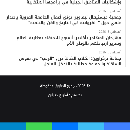
وإشكاليات المناطق الجبلية في برامجها الانتخابية
أغسطس 6, 2026
جمعية فيستيفال تيفاوين توثق أعمال الجامعة القروية بإصدار
علمي حول ” القروانية في التاريخ والفن والتنمية”
أغسطس 6, 2026
مهرجان المهاجر بأكادير: أسبوع للاحتفاء بمغاربة العالم
وتعزيز ارتباطهم بالوطن الأم
أغسطس 6, 2026
جماعة تزگزاوين: الكلاب الضالة تزرع “الرعب” في نفوس
الساكنة والجماعة مطالبة بالتدخل العاجل
© 2026، جميع الحقوق محفوظة
تصميم :
أمازيغ ديزاين
فيسبوك
تويتر
يوتيوب
انستقرام
TikTok
واتساب