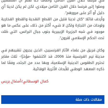
في فرنسا خلال القرن الثامن، وأضاف كنا نعلم أن المسلمين
وصلوا إلى فرنسا خلال القرن الثامن ميلادي، لكن لم يكن لدينا أي
دليل أو أثر على مرورهم”.
وأردف قائلا: “كان لدينا قليل من القطع النقدية والقطع الفخارية
ولوحات من التجارة ولكن لا شيء أكثر من ذلك، على عكس ما هو
موجود في شبه الجزيرة الإيبيرية جنوب جبال البرانس، التي ظلت
تحت الحكم الإسلامي لقرون”.
وكان فريق من علماء الآثار الفرنسيين، الذين يجرون تنقيبهم في
مدينة نيم الفرنسية منذ 2006، قد اكتشفوا -مؤخرًا- ثلاث مقابر
تحترم الطقوس الدينية الإسلامية، وبها عدد من الجثث، وفقَا لما
ذكره المعهد الوطني للأبحاث الأثرية الوقائية.
كمال الوسطاني/أمضال بريس
مقالات ذات صلة