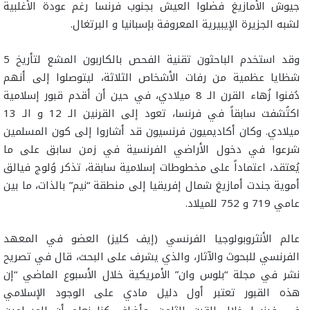
جيوش الأمازيغ فضلوا العيش بجنوب فرنسا رغم عودة الأغلبية
لشبه الجزيرة الإيبيرية المعروفة بإسبانيا و البرتغال.
وقد استخدم الباحثون تقنية الفحص بالكاربون المشع لتأريخ 5
شظايا عظمية من رفات الأشخاص الثلاثة، ليتوصلوا إلى أنهم
دُفنوا زُهاء القرن الـ 8 ميلادي، في حين أن أقدم قبور إسلامية
اكتُشفت سابقاً في فرنسا، تعود إلى القرنين الـ 12 و الـ 13
ميلادي. وكان أكاديميون فرنسيون قد أشاروا إلى كون المسلمين
شرعوا في دخول الأراضي الفرنسية في زمن سابق على ما
يُعتقد، اعتماداً على مخطوطات إسلامية سابقة، تذكر وُلوج فيالق
أموية جندت أمازيغ شمال إفريقيا إلى منطقة “نيم” بالذات، ما بين
عامي 719 و 752 للميلاد.
عالم الأنثروبولوجيا الفرنسي (إيف كليز) العضو في المعهد
الفرنسي للبحوث والآثار، والذي يشرف على البحث، قال في تصريح
نشر في مجلة “بلوس وان” الأمريكية خلال الأسبوع الماضي “إن
هذه القبور تعتبر أول دليل مادي على الوجود الإسلامي