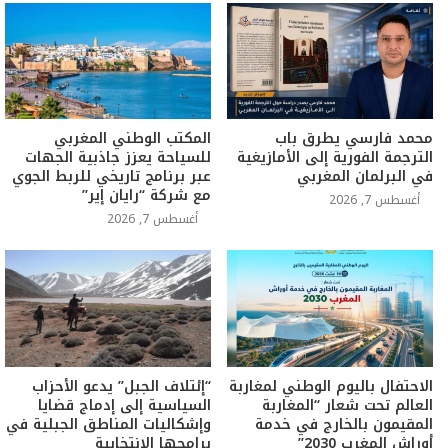
محمد فارسي يطرق باب
المكتب الوطني المغربي
الترجمة الفورية إلى الأمازيغية
للسياحة يعزز جاذبية الجهات
في البرلمان المغربي
عبر برنامج تاريخي للربط الجوي
مع شركة “رايان إير”
أغسطس 7, 2026
أغسطس 7, 2026
الاحتفال باليوم الوطني لمغاربة
“إئتلاف الجبل” يدعو الأحزاب
العالم تحت شعار “المغاربة
السياسية إلى إدماج قضايا
المقيمون بالخارج في خدمة
وإشكاليات المناطق الجبلية في
أوراش المغرب 2030”
برامجها الانتخابية