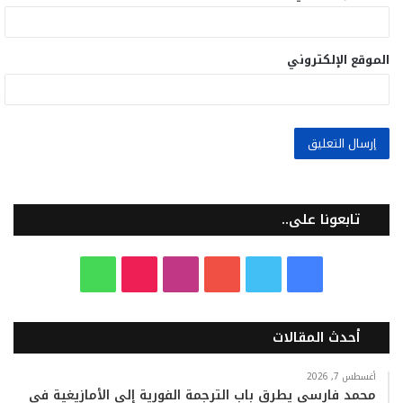
الموقع الإلكتروني
تابعونا على..
ف
ت
ي
ا
T
و
ي
و
و
ن
i
ا
أحدث المقالات
س
ي
ت
س
k
ت
ب
ت
ي
ت
T
س
أغسطس 7, 2026
محمد فارسي يطرق باب الترجمة الفورية إلى الأمازيغية في