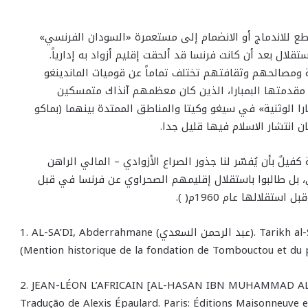
اطع للاندماج أو الانضمام إلى مستعمرة «السودان الفرنسي»
تقلال بعد أن كانت فرنسا قد ألحقت إقليم أزواد به إدارياً.
 ومصالحهم وثقافتهم تختلف تماماً عن قوميات الماندينغو
مقدمتها البمبارا، الذين كان معظمهم آنذاك متمسكين
مبارا الوثنية» في سيغو وكيتا والمناطق الممتدة بينهما (بماكو
ن انتشار الاسلام فيها قليل جدا.
 كفيلٌ بأن يُفسّر لنا جذور الصراع الأزوادي – المالي الراهن
لي، بل طالبوا باستقلال إقليمهم الصحراوي عن فرنسا في قبل
قلالها عام 1960م( ).
1. AL-SA’DI, Abderrahmane (عبد الرحمن السعدي). Tarikh al-Sudan (تاريخ السودان). [S. l. : s. n.], [XVIIe siècle].
(Mention historique de la fondation de Tombouctou et du 
2. JEAN-LÉON L’AFRICAIN [AL-HASAN IBN MUHAMMAD AL-WA
Tradução de Alexis Épaulard. Paris: Éditions Maisonneuve e