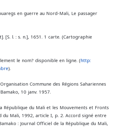
touaregs en guerre au Nord-Mali, Le passager
. [S. l. : s. n.], 1651. 1 carte. (Cartographie
llement le nom? disponible en ligne. (
http:
abre
).
 l’Organisation Commune des Régions Sahariennes
(OCRS) (قرار إنشاء التنظيم المشترك للأقاليم الصحراوية). nv. 1957
a République du Mali et les Mouvements et Fronts
 du Mali, 1992, article I, p. 2. Accord signé entre
mako : Journal Officiel de la République du Mali,