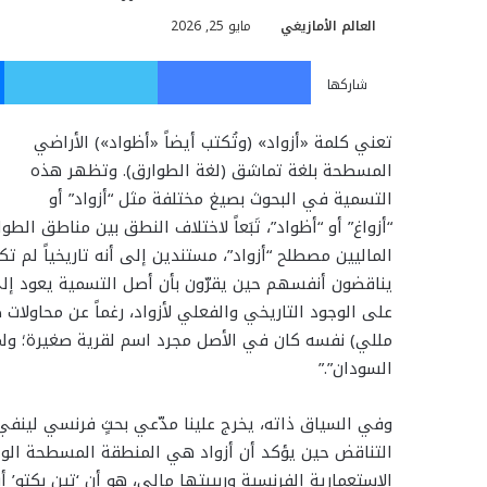
العالم الأمازيغي
مايو 25, 2026
فيسبوك
تويت
شاركها
تعني كلمة «أزواد» (وتُكتب أيضاً «أظواد») الأراضي
المسطحة بلغة تماشق (لغة الطوارق). وتظهر هذه
التسمية في البحوث بصيغ مختلفة مثل “أزواد” أو
“أزواغ” أو “أظواد”، تَبَعاً لاختلاف النطق بين مناطق ا
الماليين مصطلح “أزواد”، مستندين إلى أنه تاريخياً لم تك
يناقضون أنفسهم حين يقرّون بأن أصل التسمية يعود إلى م
على الوجود التاريخي والفعلي لأزواد، رغماً عن محاولات 
مللي) نفسه كان في الأصل مجرد اسم لقرية صغيرة؛ ولمن
السودان”.”
وفي السياق ذاته، يخرج علينا مدّعي بحثٍ فرنسي لينفي
التناقض حين يؤكد أن أزواد هي المنطقة المسطحة الواق
الاستعمارية الفرنسية وربيبتها مالي، هو أن ‘تين بكتو