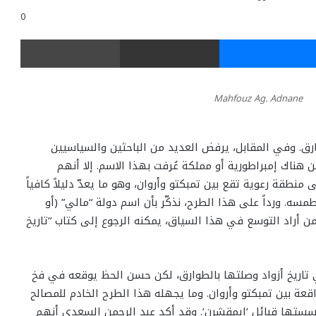
0
ر
ماسنجر
مشاركة عبر البريد
طباعة
Mahfouz Ag. Adnane
لطوارق. وفي المقابل، يرفض العديد من الباحثين والسياسيين
ن هناك إمبراطورية أو مملكة عُرفت بهذا الاسم. إلا أنهم
نطقة رعوية تقع بين تمبكتو وأروان، وهو ما يعدّ دليلاً كافياً
طمسه. ورداً على هذا الطرح، نذكّر بأن اسم دولة “مالي” (أو
 أراد التوسع في هذا السياق، يمكنه الرجوع إلى كتاب “تاريخ
 تاريخ أزواد وصلتها بالطوارق، لكن حسن الحظ يوقعه في فخ
عة بين تمبكتو وأروان. وما يجهله هذا الطرح الخادم للمصالح
’ أسستها قبائل ‘إيمقشرن’. وقد أكد عبد الرحمن السعدي أنهم