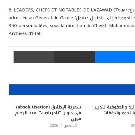
8. LEADERS, CHEFS ET NOTABLES DE L’AZAWAD (Touaregs, So
adressée au Général de Gaulle (الرسالة التاريخية الموجهة إلى الجنرال ديغول). Tombouctou, 1958. Signée par
350 personnalités, sous la direction du Cheikh Muhammad
Archives d’État.
يتر
ماسنجر
مشاركة عبر البريد
طباعة
نية والحقوقية لتدبير
شعرية الإطلاق (absolutisation)
للجوء وتدفقات
في ديوان “ثاحرياضت” لعبد الرحيم
فوزي
أغسطس 4, 2026