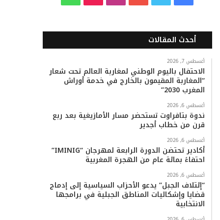
ي
و
و
ن
i
ا
س
ي
ت
س
k
ت
أحدث المقالات
ب
ت
ي
ت
T
س
أغسطس 7, 2026
الاحتفال باليوم الوطني لمغاربة العالم تحت شعار
و
ر
و
ق
o
ا
“المغاربة المقيمون بالخارج في خدمة أوراش
المغرب 2030”
ك
ب
ر
k
ب
أغسطس 6, 2026
ا
ندوة بتافراوت تستحضر مسار الأمازيغية بعد ربع
قرن من خطاب أجدير
م
أغسطس 6, 2026
أكادير تحتضن الدورة الرابعة لمهرجان “IMINIG”
احتفاءً بمائة عام من الهجرة المغربية
أغسطس 6, 2026
“إئتلاف الجبل” يدعو الأحزاب السياسية إلى إدماج
قضايا وإشكاليات المناطق الجبلية في برامجها
الانتخابية
أغسطس 6, 2026