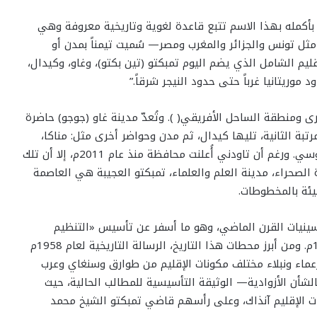
م بأكمله بهذا الاسم تتبع قاعدة لغوية وتاريخية معروفة وهي
ثل تونس والجزائر والمغرب ومصر— سُميت تيمناً بمدن أو
لإقليم الشامل الذي يضم اليوم تمبكتو (تين بكتو)، وغاو، وكيدال،
وريتانيا غرباً حتى حدود النيجر شرقاً.”
ى ومنطقة الساحل الأفريقي( ). وتُعدّ مدينة غاو (جوجو) حاضرة
مرتبة الثانية، تليها كيدال، ثم مدن وحواضر أخرى مثل: مناكا،
وأفود (أنسونغو)، وإنبوراغن (بوريم)، وغوندام، وديري، وغوسي. ورغم أن تاودني أُعلنت محافظة منذ عام 2011م، إلا أن تلك
الصحراء، مدينة العلم والعلماء، تمبكتو العجيبة هي العاصمة
ليئة بالمخطوطات.
سينيات القرن الماضي، وهو ما أسفر عن تأسيس «التنظيم
المشترك للأقاليم الصحراوية» في العاشر من يناير 1957م. ومن أبرز محطات هذا التاريخ، الرسالة التاريخية لعام 1958م
عماء ونبلاء مختلف مكونات الإقليم من طوارق وسنغاي وعرب
لشأن الأزوادية— الوثيقة التأسيسية للمطالب الحالية، حيث
ت الإقليم آنذاك، وعلى رأسهم قاضي تمبكتو الشيخ محمد