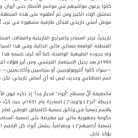
كانوا يرعون مواشيهم في مواسم الأمطار حتى أروان. وا
تماشق الإناء الكبير ومن ثم أطلقوه على هذه المنطقة،
موطن أصلي تاريخي لقبائل طارقية مشهورة في غرب أزو
تاريخياً، تزخر المصادر والمراجع التاريخية والمقالات ال
المنطقة الواقعة شمالي مالي الحالية. وفي هذا السياق، 
وله حدوده الطبيعية الواضحة، كما أنه عُرف باسمه هذا م
1960م بعد رحيل الاستعمار الفرنسي. ومن أبرز هؤلاء ا
اسم اصطناعي وحديث ليس له أي أساس تاريخي، لكن كلا
خريطة “آير”( ) و”ويت
حكومة جمهورية مالي غير معترضة على تسمية المحافظات 
تسمية أراضيهم”( ). وجغرافياً، يشمل أزواد كل الإقليم ا
يؤكد غايل.