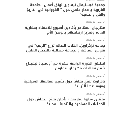
جمعية فيستيفال تيفاوين توثق أعمال الجامعة
القروية بإصدار علمي حول ” القروانية في التاريخ
والفن والتنمية”
أغسطس 6, 2026
مهرجان المهاجر بأكادير: أسبوع للاحتفاء بمغاربة
العالم وتعزيز ارتباطهم بالوطن الأم
أغسطس 6, 2026
جماعة تزگزاوين: الكلاب الضالة تزرع “الرعب” في
نفوس الساكنة والجماعة مطالبة بالتدخل العاجل
أغسطس 6, 2026
انطلاق الدورة الرابعة عشرة من أولمبياد تيفيناغ
ضمن فعاليات مهرجان تيفاوين
أغسطس 6, 2026
تافراوت تفتح نقاشاً حول تثمين معالمها السياحية
ومؤهلاتها التراثية
أغسطس 5, 2026
ملتقى «تاروا تمازيغت» بأملن يفتح النقاش حول
الكفاءات المهاجرة والتنمية المحلية