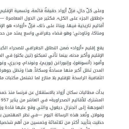
وعلى كلّ حال، فإنَّ أزواد حقيقةٌ قائمة، وتسمية الإقلي
«إطلاق الجزء على الكل». فكثير من الدول المعاصرة —م
أقاليم تاريخية فيها. وبناءً على ذلك، فإنَّ «أزواد» هو ا
ومناكا، وتاودني؛ وهو فضاء جغرافي واسع يمتد من حدود م
يقع إقليم «أزواد» ضمن النطاق الجغرافي للصحراء الكبر
الإقليم وأكبر مدنه، بينما تأتي تمبكتو (تين بكتو) في ال
المدن تظل أكبر منها مساحةً وسكاناً. هذا وتظل جوهرة 
الثقافية الراسخة للإقليم بلا منازع لما تشتمل مكتبات م
بدأت مطالبات سكان أزواد بالاستقلال عن فرنسا منذ خم
الموجهة إلى الجنرال ديغول، والتي وقع عليها قادة وز
وفولان. وتُعد هذه الرسالة اليوم —في نظر المهتمين با
حظيت بتأييد أكثر من ثلاثمائة وخمسين من أهم شخصيا