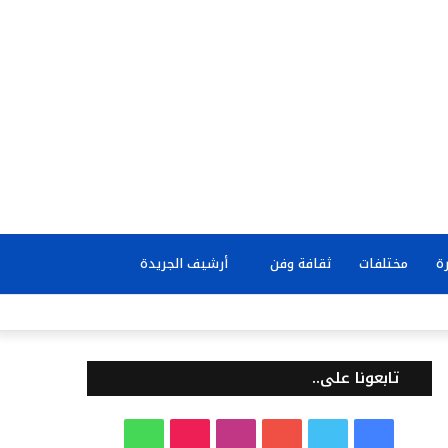
بحث
ة
مختلفات
ثقافة وفن
أرشيف الجريدة
عن
تابعونا على..
ف
ت
ي
ا
T
و