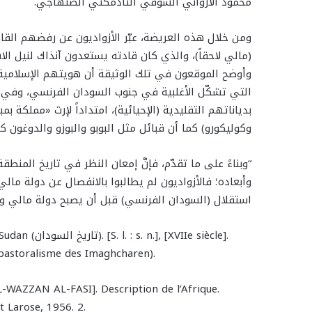
محمود الأرواني السوقي التادمكتي الصنهاجي.
ومن خلال هذه العريضة، عبّر الأزواديون عن رفضهم الق
(مالي لاحقاً)، والذي كان قادته يستعدون آنذاك لنيل الاس
وأوضح الموقعون في تلك الوثيقة أن هويتهم الإسلامية
التي تشكّل الأغلبية في جنوب السودان الفرنسي، وفي 
بدياناتهم التقليدية (الإحيائية)، امتداداً لإرث «مملكة ب
وكوليكورو) كما أن قبائل مثل البوبو والبوزو والدوغون كا
“وبناءً على ما تقدّم، فإنَّ إمعان النظر في تاريخ المنطقة
وأبعاده؛ فالأزواديون لم يطالبوا بالانفصال عن دولة ما
استقلال (السودان الفرنسي) قبل أن يصبح دولة مالي وقبل است
pastoralisme des Imaghcharen).
ZZAN AL-FASI]. Description de l’Afrique.
t Larose, 1956. 2.