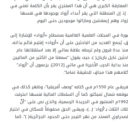
لمفارقة الكبرى هي أن هذا المفتري يقر بأن الكلمة تعني في
 إذ إن المنطقة التي يقر أعداء أزواد بوجودها هي نفسها
اد وهم إيمقشرن ومازالوا موجودين حتى اليوم.
منشورة في المجلات العلمية العالمية بمصطلح «أزواد» للإشارة إلى
يُجمع العديد من الباحثين على أن «أزواد» إقليم قائم بذاته،
نذ عدة قرون ولم تربطه علاقة بمالي إلا بعد استقلالها عام
لباحثين غايل باريان( )، حيث يقول: “سمعنا من الكثير من الماليين
—سواء كانوا أنثروبولوجيين أو سياسيين وأكاديميين— منذ بداية الحرب الأخيرة في مالي [2012]، يزعمون أن “أزواد”
مهم هذا مجافٍ للحقيقة تماما”.
فالحقيقة أنَّ مصطلح “أزواد” قديمٌ جداً؛ إذ ذكره ليون الأفريقي عام 1550م في كتابه “وصف أفريقيا”، وظهر كذلك في
”( ) الصادرة عام 1651م، حيث حُدِّد موقعه شمال تمبكتو. كما أن السلطات المالية نفسها اعترفت
بالاسم رسمياً في وثائق رسمية كالميثاق الوطني لعام 1992م المنشور في الجريدة الرسمية، والذي نص على: “أنَّ
الثلاث بـ’أزواد’ {…}، ويبقى الحق محفوظاً للسكان في اختيار
لصحراوي الممتد من نهر النيجر حتى الحدود الجزائرية( )”. كما