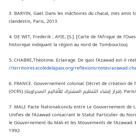
3. BARYIN, Gael. Dans les mâchoires du chacal, mes amis 
clandestin, Paris, 2013.
4. DE WIT, Frederik ; AYIE, [S.]. [Carte de l’Afrique de l’Ouest]
historique indiquant la région au nord de Tombouctou).
5. CHABRE,Théotime. Eclairage. De quoi l’Azawad est-il rée
//territoires.ecoledelapaix.org/reflexions/notes/azawad-ch
6. FRANCE. Gouvernement colonial. Décret de création de
Paris/Bamako, 10 ja.
7. MALI: Pacte Nationalconclu entre Le Gouvernement de L
Unifies de l’Azawad consacrant le Statut Particulier du Nord
le Gouvernement du Mali et les Mouvements de l’Azawad. Ba
1992.