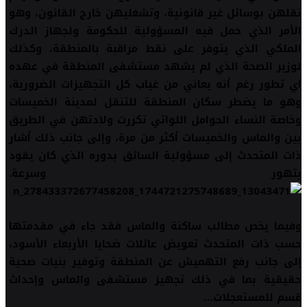
نقلهن بوسائل غير قانونية، وتشغليهن خارج القانون، وهو
الأمر الذي حمل فيه المسؤولية للحكومة ولجهاز الدرك
الملكي الذي يتوفر على نقط مراقبة بالمنطقة، وكذلك
لوزير الصحة الذي لم يشهد مستشفى المنطقة في عهده
أي تطور رغم أنه يعاني من غياب كل التجهيزات الضرورية،
وهو ما يضطر سكان المنطقة للتنقل لمدينة الخميسات
وخاصة النساء الحوامل اللواتي تكررت ولادتهن في الطريق
بين والماس والخميسات أكثر من مرة، وإلى جانب ذلك أشار
ذات المتحدث إلى مسؤولية السائق بدوره الذي كان يقود
بتهور وسرعة.
وفيما يخص مطالب ساكنة والماس فقد جاء في مقدمتها
حسب ذات المتحدث تعويض عائلات ضحايا الأربعاء الأسود،
إلى جانب رفع التهميش عن المنطقة وتوفير بنيات صحية
حقيقية بما في ذلك تجهيز مستشفى والماس وإحداث
قسم للمستعجلات…