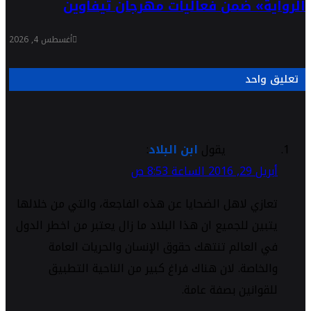
الرواية» ضمن فعاليات مهرجان تيفاوين
أغسطس 4, 2026
تعليق واحد
يقول
ابن البلاد
:
أبريل 29, 2016 الساعة 8:53 ص
تعازي لاهل الضحايا عن هذه الفاجعة، والتي من خلالها
يتبين للجميع ان هذا البلاد ما زال يعتبر من اخطر الدول
في العالم تنتهك حقوق الإنسان والحريات العامة
والخاصة. لان هناك فراغ كبير من الناحية التطبيق
للقوانين بصفة عامة.