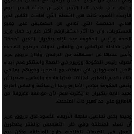
برزوق عزيز، شدد هذا الأخير على أن حادثة السير ليوم
الأربعاء الأسود كانت هي النقطة التي أفاضت الكأس لدى
أهالي المنطقة التي تعاني من التهميش على جميع
المستويات، وأن ما أثار استفزازهم أكثر هو رد فعل وزير
الصحة ورئيس الحكومة عبد الإله بنكيران اللذين “ضحكا”
على مداخلة لبرلماني من والماس تناولت موضوع الفاجعة
وأعلن عقبها عن استقالته من البرلمان، وأدان برزوق عزيز
تصرف رئيس الحكومة ووزيره في الصحة واستنكر عدم إبداء
هذين المسؤولين لأي تعاطف مع الضحايا وذويهم بما في
ذلك تقديم التعازي لعائلات ضحايا فاجعة والماس، معتبرا أن
رئيس الحكومة يعادي الأمازيغ وبما أن ساكنة والماس أمازيغ
فعبد الإله بنكيران لا يكترث لهم لأن مواقفه معروفة من
الأمازيغ على حد تعبير ذات المتحدث.
وفيما يخص تفاصيل فاجعة الأربعاء الأسود قال برزوق عزيز
أن نساء المنطقة وفي ظل التهميش والفقر يضطررن
للعمل في الضيعات الفلاحية خارج المنطقة ولكن يتم