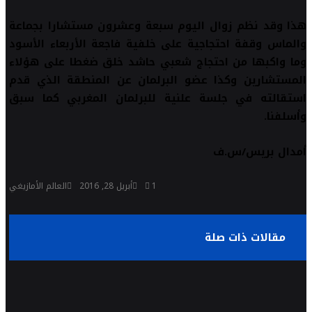
هذا وقد نظم زوال اليوم سبعة وعشرون مستشارا بجماعة
والماس وقفة احتجاجية على خلفية فاجعة الأربعاء الأسود
وما واكبها من احتجاج شعبي حاشد خلق ضغطا على هؤلاء
المستشارين وكذا عضو البرلمان عن المنطقة الذي قدم
استقالته في جلسة علنية للبرلمان المغربي كما سبق
وأسلفنا.
أمدال بريس/س.ف
1
أبريل 28, 2016
العالم الأمازيغي
مقالات ذات صلة