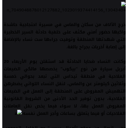
خرج الآلاف من سكان والماس في مسيرة احتجاجية حاشدة
واكبها حضور أمني مكثف على خلفية حادثة السير الخطيرة
التي شهدتها المنطقة وتوفيت جراءها ست نساء بالإضافة
إلى إصابة أخريات بجراح بالغة.
وكانت النساء ضحايا الحادثة قد استقلن يوم الأربعاء 20
أبريل سيارة من نوع “بيكوب” يخصصها مالكي الضيعات
الفلاحية في منطقة تيداس التي تبعد بحوالي خمسة
وثلاثين كيلومتر عن والماس، لنقل النساء اللواتي يضطرهن
التهميش المفروض على المنطقة إلى العمل في الضيعات
الفلاحية، بدون توفير الحد الأدنى من الشروط القانونية
المفروض العمل بها، لا سواء فيما يخص نقل العاملات
الفلاحيات أو فيما يتعلق بساعات وأجر العمل نفسه.
وفي اتصال من موقع “أمدال بريس” مع الفاعل الجمعوي