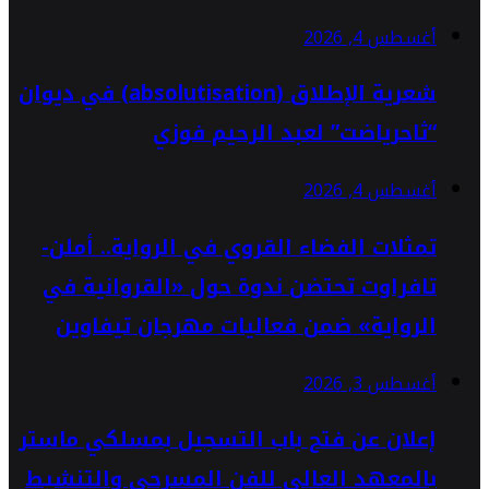
أغسطس 4, 2026
شعرية الإطلاق (absolutisation) في ديوان
“ثاحرياضت” لعبد الرحيم فوزي
أغسطس 4, 2026
تمثلات الفضاء القروي في الرواية.. أملن-
تافراوت تحتضن ندوة حول «القروانية في
الرواية» ضمن فعاليات مهرجان تيفاوين
أغسطس 3, 2026
إعلان عن فتح باب التسجيل بمسلكي ماستر
بالمعهد العالي للفن المسرحي والتنشيط