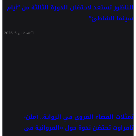
الناظور تستعد لاحتضان الدورة الثالثة من “أيام
سينما الشاطئ”
أغسطس 5, 2026
تمثلات الفضاء القروي في الرواية.. أملن-
تافراوت تحتضن ندوة حول «القروانية في