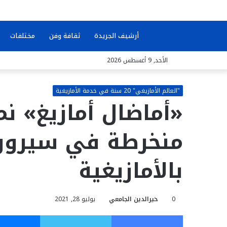
بحث
أرشيف الجريدة
ثقافة وفن
مختلفات
الأحد, 9 أغسطس 2026
عن
"العالم الأمازيغي" 20 سنة في خدمة الأمازيغية
«أماضال أمازيغ» ن
منخرطة في سيرور
بالأمازيغية
0
خيرالدين الجامعي
يوليو 28, 2021
فيسبوك
تويتر