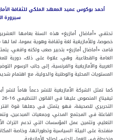
أحمد بوكوس عميد المعهد الملكي للثقافة الأماز
سيرورة ال
تحتفي «أماضال أمازيغ» هذه السنة بعامها العشرين،
خصوصا، وللأمازيغية لغة وثقافة وهوية عموما، لما لها 
قامت «أماضال أمازيغ» بتدبير صعب ولكنه واقعي، يتمث
العامة والقطاعية. وهي، علاوة على ذلك، دورية للمعلوم
العربية والأمازيغية والفرنسية، إلى جانب الرسوم التو
المستويات المحلية والوطنية والدولية، مع اهتمام شديد 
كما تمثل الشركة الأمازيغية للنشر دعماً هاماً لنشر أب
تي
التحريري للصحيفة، فهو يتمثل في جعلها قوة اقتراح، 
الفاعلة في المجتمع المدني، وجمعيات المبدعين، وتنمية
التعليم، وتثمين عمل المؤسسات التي تدعم التراث الأم
منفتحة على البيئة السياسية وتطوراتها، وخاصة المكان
منخرطة في العمل الحزبي لصالح الأمازيغية.