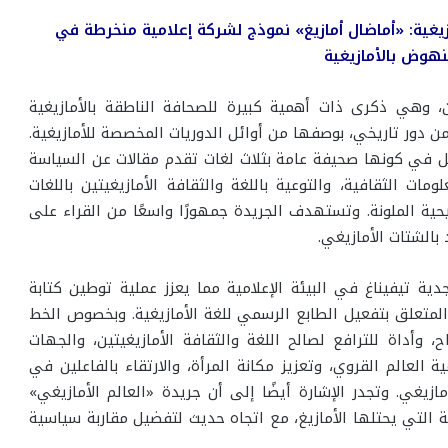
يغية: «أماضال أمازيغ» نموذج لشركة إعلامية منخرطة في
نهوض بالأمازيغية
 وهي ذكرى ذات أهمية كبيرة للصحافة الناطقة بالأمازيغية
من دور تاريخي، بوصفها من أوائل الدوريات المخصصة للأمازيغية.
ل في كونها صحيفة عامة بثلاث لغات تقدم مقالات عن السياسة
ات الثقافية، والتوعية باللغة والثقافة الأمازيغيتين باللغات
ضيحية الملونة. وتستهدف الجريدة جمهورًا واسعًا من القراء على
بالشتات الأمازيغي.
جدية تيفيناغ في البيئة الإعلامية مما يعزز عملية توطين كتابة
فيناغ المنصوص عليها في القانون التنظيمي 16-26 المتعلق بتفعيل الطابع الرسمي للغة الأمازيغية. وبخصوص الخط
وأداة للترافع لصالح اللغة والثقافة الأمازيغيتين، والجهات
 العالم القروي، وتعزيز مكانة المرأة، والارتقاء بالفاعلين في
ازيغي. وتجدر الإشارة أيضًا إلى أن جريدة «العالم الأمازيغي»
ة التي يحتلها الأمازيغ، مع اتجاه حديث لتفضيل مقاربة سياسية