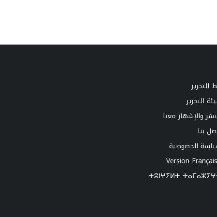
 التحرير
ئة التحرير
نشر والإشهار معنا
صل بنا
اسة الخصوصية
Version Françai
ⵜⵓⵏⵖⵉⵍⵜ ⵜⴰⵎⴰⵣⵉⵖ