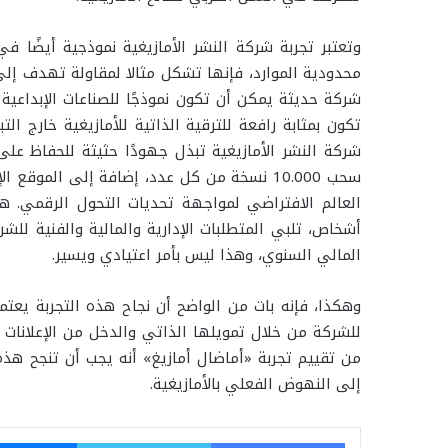
وتعتبر تجربة شركة النشر الأمازيغية نموذجية أيضًا ف
محدودية الموارد، فإنها تشكل مثالا لمقاولة تهدف إلى
شركة حديثة يمكن أن تكون نموذجًا للصناعات الإبداعية
تكون بمثابة رافعة للترقية الذاتية للأمازيغية خارج ا
شركة النشر الأمازيغية تبذل جهودًا حثيثة للحفاظ عل
سحب 10.000 نسخة من كل عدد، إضافة إلى الموق
العالم الافتراضي لمواجهة تحديات التحول الرقمي. ه
أشخاص، تلبي المتطلبات الإدارية والمالية والفنية للش
المالي السنوي، وهذا ليس بأمر اعتيادي ويسير.
وهكذا، فإنه بات من الواضح أن نجاح هذه التجربة يعتمد
للشركة من خلال تمويلها الذاتي والدخل من الإعلانات 
من تقييم تجربة «أماضال أمازيغ» أنه يجب أن تنجح هذه
إلى النهوض الفعلي بالأمازيغية.
فيسبوك
تويتر