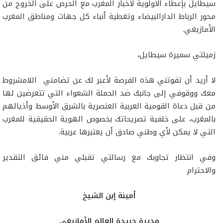
سيطايل بإعطاء الأولوية لأخبار المغرب مع الحرص على الخروج من
محور الرباط الدارالبيضاء وتغطية أنباء كل جهات ومناطق المغرب
الأمازيغي.
زميلتي سميرة سيطايل،
لا أريد أن تفوتني هذه الفرصة لأعبر لك عن تضامني اللامشروط
معك ووقوفي إلى جانبك ضد الحملة الشعواء التي تتعرضين لها
من قبل دعاة القومية العربية العنصرية بالشرق الأوسط وأذيالهم
بالمغرب، على خلفية تصريحاتك بخصوص الهوية الحقيقية للمغرب
التي لا يمكن لأي وطني صادق أن يعتبرها عربية.
وفي انتظار تجاوبك مع رسالتي تقبلي مني فائق التقدير
والاحترام
أمينة إبن الشيخ
مديرة جريدة العالم الأمازيغي