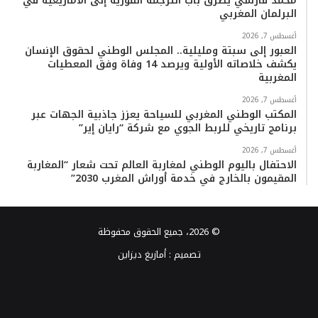
محمد فارسي يطرق باب الترجمة الفورية إلى الأمازيغية في
البرلمان المغربي
أغسطس 7, 2026
العبور إلى سبتة ومليلية.. المجلس الوطني لحقوق الإنسان
يكشف خلاصاته الأولية ويرصد 14 وفاة وفق المعطيات
المغربية
أغسطس 7, 2026
المكتب الوطني المغربي للسياحة يعزز جاذبية الجهات عبر
برنامج تاريخي للربط الجوي مع شركة “رايان إير”
أغسطس 7, 2026
الاحتفال باليوم الوطني لمغاربة العالم تحت شعار “المغاربة
المقيمون بالخارج في خدمة أوراش المغرب 2030”
© 2026، جميع الحقوق محفوظة
تصميم :
أمازيغ ديزاين
فيسبوك
تويتر
يوتيوب
انستقرام
TikTok
واتساب