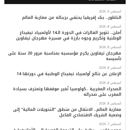
س
ي
ت
س
k
ت
ب
ت
ي
ت
T
س
أغسطس 9, 2026
الناظور.. بنك إفريقيا يحتفي بزبنائه من مغاربة العالم
و
ر
و
ق
o
ا
أغسطس 8, 2026
أملن.. تتويج الفائزات في الدورة الـ14 لأولمبياد تيفيناغ
ك
ب
ر
k
ب
الوطنية وتكريم وجوه بارزة في مسيرة مهرجان تيفاوين
ا
أغسطس 8, 2026
مهرجان تيفاوين يكرم مؤسسيه بمناسبة مرور 20 سنة على
تأسيسه
م
أغسطس 8, 2026
الإعلان عن نتائج أولمبياد تيفيناغ الوطنية في دورتها 14
أغسطس 8, 2026
الصحراء المغربية ..كولومبيا تُغير موقفها وتعترف بسيادة
المغرب على صحرائه
أغسطس 8, 2026
مغاربة العالم.. الانتقال من منطق “التحويلات المالية” إلى
وضعية الشريك الاقتصادي الفاعل
أغسطس 7, 2026