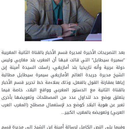
بعد التصريحات الأخيرة لمديرة قسم الأخبار بالقناة الثانية المغربية
“سميرة سيطايل” التي قالت فيها أن المغرب بلد مغاربي وليس
دولة عربية وأنه تاريخيا بلد أمازيغي، راسلت السيدة أمينة إبن
الشيخ مديرة جريدة العالم الأمازيغي سيمرة سيطايل مطالبة
إياها بمقارنة القول بالفعل، وذلك بملاءمة خط تحرير قسم الأخبار
بالقناة الثانية مع الدستور المغربي وواقع البلاد، خاصة فيما
يتعلق بوضع حد لتداول عدد من المصطلحات وتعويضها بأخرى
تعبر عن هوية البلاد كوضع حد لإستعمال مصطلح (المغرب العرب
العربي) وتعويضه بالمغرب الكبير…
وفيما يلي النص الكامل لرسالة أمينة إبن الشيخ إلى مديرة قسم