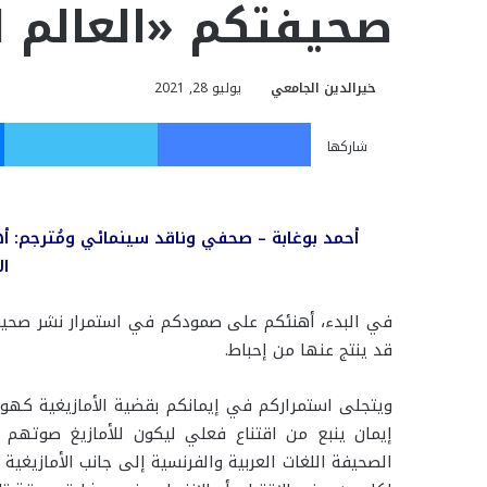
صحيفتكم «العالم ا
خيرالدين الجامعي
يوليو 28, 2021
فيسبوك
تويت
شاركها
أحمد بوغابة – صحفي وناقد سينمائي ومُترجم: 
ال
في البدء، أهنئكم على صمودكم في استمرار نشر صحيفت
قد ينتج عنها من إحباط.
ويتجلى استمراركم في إيمانكم بقضية الأمازيغية كهوية 
إيمان ينبع من اقتناع فعلي ليكون للأمازيغ صوتهم و
الصحيفة اللغات العربية والفرنسية إلى جانب الأمازيغية