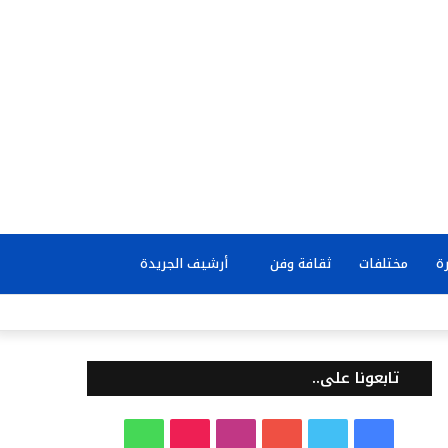
بحث
ة
مختلفات
ثقافة وفن
أرشيف الجريدة
عن
تابعونا على..
ف
ت
ي
ا
T
و