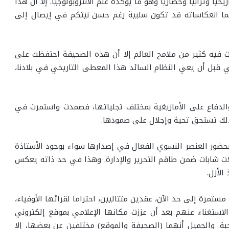
ا وترابيا وحضاريا وهو ما يؤكده علم الأنثروبولوجيا. إلا أن هذا
بما انعكاساته قد تكون سلبية رغم حسن نيتكم في إيصال إلى
 فيه كثير من ملامح العالم إلا أن هذه الصحيفة احتفظت على
مي قبل أن يعي النظام السائد هذا المعطى التاريخي في بلادنا،
والدفاع على الأمازيغية بمختلف تجلياتها، فصمدت واستمرت في
ذلك تستحق تحية وإجلال على صمودها.
حضور العنصر النسوي الفعال في إصدارها سواء بوجود الأستاذة
يلات شابات ضمن طاقم التحرير والإدارة. وهذا في حد ذاته يعكس
الأزل.
ستمرة إلى حد الآن، عقدين متتاليين، احتراما لقرائها الأوفياء،
استغناء عنهم بعد أن عززت مكانها الإعلامي بموقع إلكتروني
بة. والجميل أنهما (الصحيفة والموقع) مختلفين عن بعضها، إلا