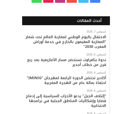
ي
و
و
ن
i
ا
س
ي
ت
س
k
ت
أحدث المقالات
ب
ت
ي
ت
T
س
أغسطس 7, 2026
الاحتفال باليوم الوطني لمغاربة العالم تحت شعار
و
ر
و
ق
o
ا
“المغاربة المقيمون بالخارج في خدمة أوراش
المغرب 2030”
ك
ب
ر
k
ب
أغسطس 6, 2026
ا
ندوة بتافراوت تستحضر مسار الأمازيغية بعد ربع
قرن من خطاب أجدير
م
أغسطس 6, 2026
أكادير تحتضن الدورة الرابعة لمهرجان “IMINIG”
احتفاءً بمائة عام من الهجرة المغربية
أغسطس 6, 2026
“إئتلاف الجبل” يدعو الأحزاب السياسية إلى إدماج
قضايا وإشكاليات المناطق الجبلية في برامجها
الانتخابية
أغسطس 6, 2026