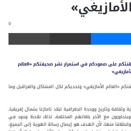
لأمازيغي»
0
ر
ماسنجر
مشاركة عبر البريد
طباعة
أهنئكم على صمودكم في استمرار نشر صحيفتكم «العالم
أمازيغي»
كم «العالم الأمازيغي» وتحديكم لكل المشاكل والعراقيل وما
وثقافة وتاريخ ووحدة الجغرافية لبلاد تامازغا بشمال إفريقيا،
يتحاورون مع الآخر بلغاتهم المختلفة، لذلك نلاحظ وجود في
 وانطلاقا منها، لأن الهدف هو إيصال رسالة الهوية إلى الجميع،