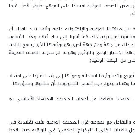
ن بعض الصحف الورقية نفسها على الموقع، طبق الأصل فيما
ه.
 بين صيغتها الورقية والإلكترونية خاصة وأنها تتيح للقراء أن
 مباشرة لمن يرغب ذلك كما أشرنا إلى ذلك أعلاه. وهذا الأسلوب
راد ذلك من جهة ومن جهة أخرى هو توثيقها الذي يسمح للباحث
ذا الاختيار الوعي بالتوثيق وهو ما لم تقم به الصحف القديمة
خي من الجهة الوصية).
توزيع ببلادنا وأيضا استحالة وصولها إلى بلاد تامازغا على امتداد
 وشمالا وغربا، حيث تسمح التكنولوجيا بأن يقتنوها ويقرؤونها.
طلب اجتهادا مضاعفا من أصحاب الصحيفة. الاجتهاد الأساسي هو
 والتفاعل مع نصوصه فإن الصحيفة الورقية بقيت تقليدية في
ل بالغياب الكلي لـ “الإخراج الصحفي” في الورقية حيث نلاحظ