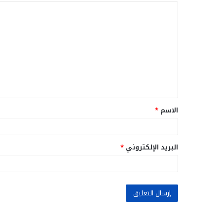
ا
ل
ت
ع
ل
ي
ق
الاسم
*
*
البريد الإلكتروني
*