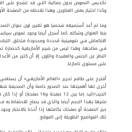
تكديس النصوص بدون جمالية التي قد تشجع على القرا
وكذا اختيار بعض العناوين. وهذا نلاحظه من الصفحة ال
وما لم أعد أستصيغه شخصيا هو تغيير لون عنوان الصحيف
بنط العنوان وشكله. كما أسجل أيضا وجود غموض سياسي أ
الانكماش في شوفينية مُحددة ومحدودة فتخلق التباسا
في صالحها، وهذا ليس من شيم الأمازيغية كحضارة تدا
النظر عن الجنس والعقيدة واللون. إلا أن كثير من الأ
على مستوى تامازغا.
أقترح على طاقم تحرير «العالم الأمازيغي» أن يستغن
أخرى لها أهميتها عند الصدور خاصة وأن الصحيفة شهرية
الجيب/اليد (ما بين 12 صفحة
نشرها بهذا الحجم أيضا والذي قد يصلح للاحتفاظ به 
حيز الصفحة أو صفحات بكاملها إذا أخذنا بالاعتبار وجو
تلك المواضيع الطويلة إلى الموقع.