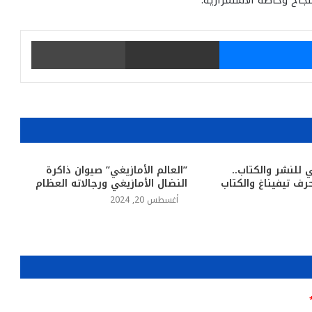
جاح وخاصة الاستمرارية.
يتر
ماسنجر
مشاركة عبر البريد
طباعة
 للنشر والكتاب..
”العالم الأمازيغي” صيوان ذاكرة
رف تيفيناغ والكتاب
النضال الأمازيغي ورجالاته العظام
أغسطس 20, 2024