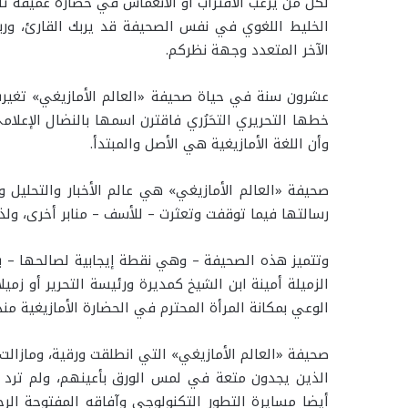
لكل من يرغب الاقتراب أو الانغماس في حضارة عميقة تاريخي
الخليط اللغوي في نفس الصحيفة قد يربك القارئ، ور
الآخر المتعدد وجهة نظركم.
عشرون سنة في حياة صحيفة «العالم الأمازيغي» تغيرت
خطها التحريري التحَرُري فاقترن اسمها بالنضال الإعلا
وأن اللغة الأمازيغية هي الأصل والمبتدأ.
صحيفة «العالم الأمازيغي» هي عالم الأخبار والتحليل 
رسالتها فيما توقفت وتعثرت – للأسف – منابر أخرى، ول
وتتميز هذه الصحيفة – وهي نقطة إيجابية لصالحها – ب
الزميلة أمينة ابن الشيخ كمديرة ورئيسة التحرير أو زم
الوعي بمكانة المرأة المحترم في الحضارة الأمازيغية منذ 
صحيفة «العالم الأمازيغي» التي انطلقت ورقية، ومازالت م
الذين يجدون متعة في لمس الورق بأعينهم، ولم ترد ال
أيضا مسايرة التطور التكنولوجي وآفاقه المفتوحة الرح