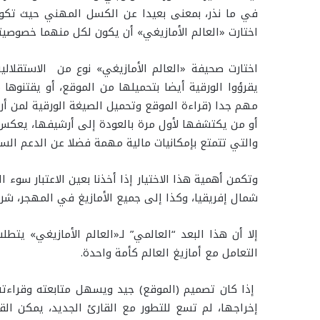
في ما نذر، بمعنى بعيدا عن الكسل المهني حيث تكو
اختارت «العالم الأمازيغي» أن يكون لكل منهما خصوصيت
اختارت صحيفة «العالم الأمازيغي» نوع من الاستقلالية
يقرؤوا الورقية أيضا بتحميلها من الموقع، أو يقتنوها
مهم جدا (قراءة الموقع وتحميل الصيغة الورقية لمن أ
أو من يكتشفها لأول مرة بالعودة إلى أرشيفها، يعكس ه
والتي تتمتع بإمكانيات مالية مهمة فضلا عن الدعم الس
وتكمن أهمية هذا الاختيار إذا أخذنا بعين الاعتبار سوء ال
شمال إفريقيا، وكذا إلى جميع الأمازيغ في المهجر، شرقا
إلا أن هذا البعد “العالمي” لـ«العالم الأمازيغي» يت
التعامل مع أمازيغ العالم كأمة واحدة.
إذا كان تصميم (الموقع) جيد ويسهل متابعته وقراءته
إخراجها، لم تسع للتطور مع القارئ الجديد، يمكن القو