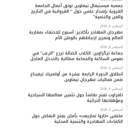
جمعية فيستيفال تيفاوين توثق أعمال الجامعة
القروية بإصدار علمي حول ” القروانية في التاريخ
والفن والتنمية”
أغسطس 6, 2026
مهرجان المهاجر بأكادير: أسبوع للاحتفاء بمغاربة
العالم وتعزيز ارتباطهم بالوطن الأم
أغسطس 6, 2026
جماعة تزگزاوين: الكلاب الضالة تزرع “الرعب” في
نفوس الساكنة والجماعة مطالبة بالتدخل العاجل
أغسطس 6, 2026
انطلاق الدورة الرابعة عشرة من أولمبياد تيفيناغ
ضمن فعاليات مهرجان تيفاوين
أغسطس 6, 2026
تافراوت تفتح نقاشاً حول تثمين معالمها السياحية
ومؤهلاتها التراثية
أغسطس 5, 2026
ملتقى «تاروا تمازيغت» بأملن يفتح النقاش حول
الكفاءات المهاجرة والتنمية المحلية