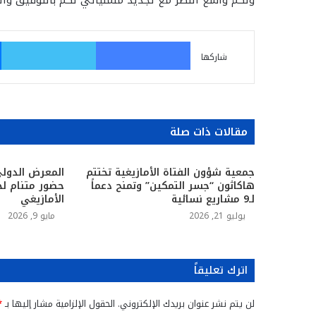
ولكم واسع النظر مع تجديد متمنياتي لكم بالتوفيق والن
فيسبوك
تو
شاركها
مقالات ذات صلة
جمعية شؤون الفتاة الأمازيغية تختتم
المعرض الدولي
هاكاثون “جسر التمكين” وتمنح دعماً
حضور متنام لح
لـ9 مشاريع نسائية
الأمازيغي
يوليو 21, 2026
مايو 9, 2026
اترك تعليقاً
لن يتم نشر عنوان بريدك الإلكتروني.
الحقول الإلزامية مشار إليها بـ
*