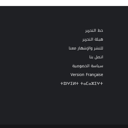
خط التحرير
هيئة التحرير
للنشر والإشهار معنا
اتصل بنا
سياسة الخصوصية
Version Française
ⵜⵓⵏⵖⵉⵍⵜ ⵜⴰⵎⴰⵣⵉⵖⵜ