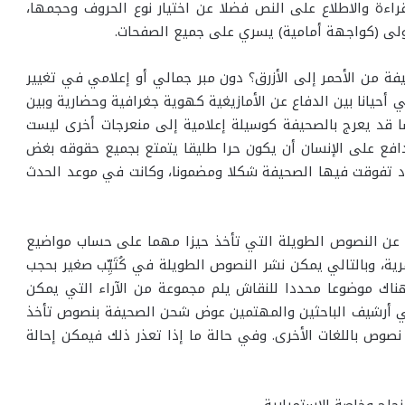
ءة والاطلاع على النص فضلا عن اختيار نوع الحروف وحجمها،
أولى (كواجهة أمامية) يسري على جميع الصفحات.
ة من الأحمر إلى الأزرق؟ دون مبر جمالي أو إعلامي في تغيير
حيانا بين الدفاع عن الأمازيغية كهوية جغرافية وحضارية وبين
 قد يعرج بالصحيفة كوسيلة إعلامية إلى منعرجات أخرى ليست
فع على الإنسان أن يكون حرا طليقا يتمتع بجميع حقوقه بغض
عداد تفوقت فيها الصحيفة شكلا ومضمونا، وكانت في موعد الحدث
ي عن النصوص الطويلة التي تأخذ حيزا مهما على حساب مواضيع
، وبالتالي يمكن نشر النصوص الطويلة في كُتَيِّب صغير بحجب
 و16 صفحة) أو إذا كان هناك موضوعا محددا للنقاش يلم مجموعة من الآراء التي يمكن
في أرشيف الباحثين والمهتمين عوض شحن الصحيفة بنصوص تأخذ
د نصوص باللغات الأخرى. وفي حالة ما إذا تعذر ذلك فيمكن إحالة