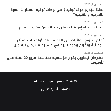
أغسطس 9, 2026
لماذا لايُدرج حرف تيفيناغ في لوحات ترقيم السيارات أسوة
بالعربية واللاتينية؟
أغسطس 9, 2026
الناظور.. بنك إفريقيا يحتفي بزبنائه من مغاربة العالم
أغسطس 8, 2026
أملن.. تتويج الفائزات في الدورة الـ14 لأولمبياد تيفيناغ
الوطنية وتكريم وجوه بارزة في مسيرة مهرجان تيفاوين
أغسطس 8, 2026
مهرجان تيفاوين يكرم مؤسسيه بمناسبة مرور 20 سنة على
تأسيسه
© 2026، جميع الحقوق محفوظة
تصميم :
أمازيغ ديزاين
فيسبوك
تويتر
يوتيوب
انستقرام
TikTok
واتساب