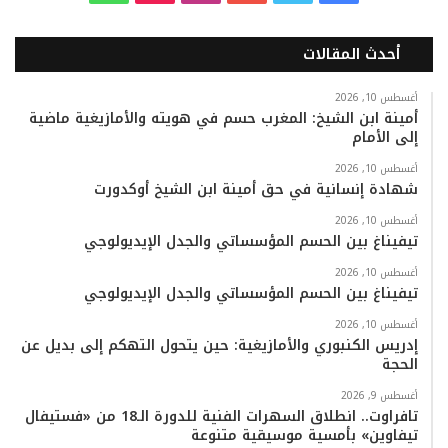
ي
و
و
ن
i
ا
أحدث المقالات
س
ي
ت
س
k
ت
ب
ت
ي
ت
T
س
أغسطس 10, 2026
أمينة ابن الشيخ: المغرب حسم في هويته والأمازيغية ماضية
إلى الأمام
و
ر
و
ق
o
ا
أغسطس 10, 2026
ك
ب
ر
k
ب
شهادة إنسانية في حق أمينة ابن الشيخ أوكدورت
ا
أغسطس 10, 2026
تيفيناغ بين الحسم المؤسساتي والجدل الإيديولوجي
م
أغسطس 10, 2026
تيفيناغ بين الحسم المؤسساتي والجدل الإيديولوجي
أغسطس 10, 2026
إدريس الكنبوري والأمازيغية: حين يتحول التهكم إلى بديل عن
الحجة
أغسطس 9, 2026
تافراوت.. انطلاق السهرات الفنية للدورة الـ18 من «فستيفال
تيفاوين» بأمسية موسيقية متنوعة