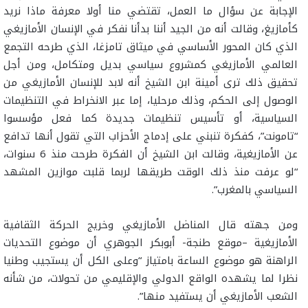
الإجابة عن سؤال ما العمل، تقتضي منا أولا معرفة ماذا نريد
كأمازيغ، وقالت أنه من الجيد أننا بدأنا نفكر في الإنسان الأمازيغي
الذي كان المحور الأساسي في ميثاق تامزغا، الذي طرحه التجمع
العالمي الأمازيغي كمشروع سياسي بديل ومتكامل، ومن أجل
تحقيق ذلك ترى أمينة ابن الشيخ أنه لابد للإنسان الأمازيغي من
الوصول إلى الحكم، وذلك مرحليا، إما عبر الانخراط في التنظيمات
السياسية، أو تأسيس تنظيمات جديدة كما فعل مؤسسوا
“تامونت”، كفكرة تنبني على إدماج الأحزاب التي تقول أنها تدافع
عن الأمازيغية، وقالت ابن الشيخ أن الفكرة طرحت منذ 6 سنوات،
“لو عرفت منذ ذلك الوقت طريقها لربما قلبت موازين المشهد
السياسي بالمغرب”.
ومن جهته قال المناضل الأمازيغي وخريج الحركة الثقافية
الأمازيغية –موقع طنجة- أبوبكر الجوهري أن موضوع التحديات
الراهنة هو موضوع الساعة بامتياز “وعلى الكل أن يستجيب وطنيا
نظرا لما يشهده الواقع الدولي والإقليمي من تحولات، من شأنه
الشعب الأمازيغي أن يستفيد منها”.