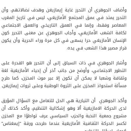
وأضاف الجوهري أن التحرر غاية إيمازيغن وهدف نضالاتهم، وأن
التحرر يمتد في عمق المجتمع الأمازيغي، ليس في تاريخ المغرب
المعاصر وفقط، وإنما في العمق التاريخي والعمق الاجتماعي
لكافة الشعب الأمازيغي، وأجاب الجوهري عن معنى التحرر كون
الإنسان الأمازيغي حرا يسعى في كل مرة وراء الحرية وأن يكون
قرار مصير هذا الشعب في يده.
وأشار الجوهري في ذات السياق إلى أن التحرر هو القدرة على
التطور الاجتماعي، وأوضح من جانب آخر أن إحياء الأمازيغية لغة
وثقافة وشعبا لا يمكن أن تكون إلا عبر موت المخزن، كما طرح
مسألة استحواذ المخزن على الثروة الوطنية وعلى ثروات إيمازيغن.
وأكد الجوهري أن التيارية هي الحل للتعامل مع السؤال المؤرق
لدى الحركة الامازيغية ألا وهو إشكالية التنظيم، وأكد كذلك أن
مشروع جمعية النخبة والحزب السياسي عرف تواطؤا مع المخزن
لكسر الحركة الثقافية الأمازيغية عندما طرحت ورقة “إيمغناس”