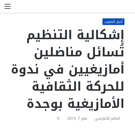
بحث
الق
عن
أخبار المغرب
إشكالية التنظيم
تُسائل مناضلين
أمازيغيين في ندوة
للحركة الثقافية
الأمازيغية بوجدة
العالم الأمازيغي
مايو 7, 2016
0