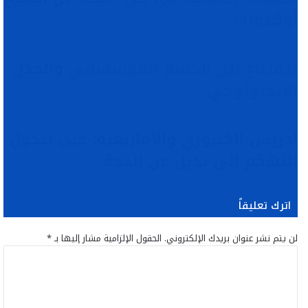
أوكدورت
أغسطس 10, 2026
تيفيناغ بين الحسم المؤسساتي والجدل
الإيديولوجي
أغسطس 10, 2026
إدريس الكنبوري والأمازيغية: حين يتحول
التهكم إلى بديل عن الحجة
أغسطس 10, 2026
اترك تعليقاً
لن يتم نشر عنوان بريدك الإلكتروني.
الحقول الإلزامية مشار إليها بـ
*
ا
ل
ت
ع