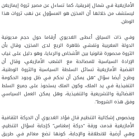
الأمازيغية في شمال إفريقيا، كما تساءل عن مصير ثروة إيمازيغن
ليستشف من خلالها أن المخزن هو المسؤول عن نهب ثروات هذا
الوطن.
وفي ذات السياق أعطى الغديوي أرقاما حول حجم مديونية
الدولة المغربية وتفشي ظاهرة الريع لدى المخزن، وقال بأن
الثروة محصورة قانونيا بين الأشخاص والرعايا، وهو دليل على غياب
الإرادة السياسية للمصالحة مع الشعب الأمازيغي، وقال أن
القضية الأمازيغية تسائل السلطة السياسية والثروة الوطنية،
وطرح أيضا سؤال “هل يمكن أن نحكم في ظل وجود الحكومة
التنفيذية في يد الملك، وكون الملك يستحوذ على جميع السلط
القضائية والتشريعية والتنفيذية، وهل يمكن العمل السياسي
وفق هذه الشروط”.
وبخصوص إشكالية التنظيم قال فؤاد الغديوي أن الحركة الثقافية
الأمازيغية قدمت ورقة “حركة إمغناس” كإجابة لسؤال التنظيم،
وهي أرضية للانطلاقة والإجابة، كونها تضع معالم في طريق