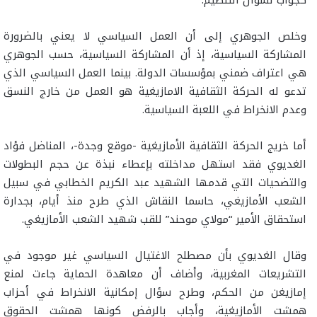
كجواب لسؤال التنظيم.
وخلص الجوهري إلى أن العمل السياسي لا يعني بالضرورة
المشاركة السياسية، إذ أن المشاركة السياسية، حسب الجوهري
هي اعتراف ضمني بمؤسسات الدولة. بينما العمل السياسي الذي
تدعو له الحركة الثقافية الامازيغية هو العمل من خارج النسق
وعدم الانخراط في اللعبة السياسية.
أما خريج الحركة الثقافية الأمازيغية -موقع وجدة-، المناضل فؤاد
الغديوي فقد استهل مداخلته بإعطاء نبذة عن حجم البطولات
والتضحيات التي قدمها الشهيد عبد الكريم الخطابي في سبيل
الشعب الأمازيغي، حاسما النقاش الذي طرح منذ أيام، بجدارة
استحقاق الأمير “مولاي موحند” للقب شهيد الشعب الأمازيغي.
وقال الغديوي بأن مصطلح الاغتيال السياسي غير موجود في
التشريعات المغربية، وأضاف أن معاهدة الحماية جاءت لمنع
إمازيغن من الحكم، وطرح سؤال إمكانية الانخراط في أحزاب
همشت الأمازيغية، وأجاب بالرفض كونها همشت الحقوق