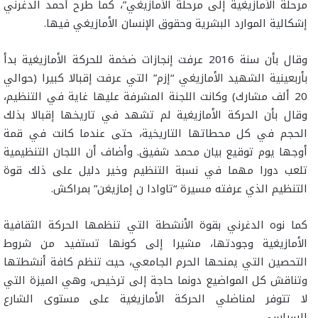
مرحلة الأمازيغية إلى مرحلة الأمازيغي”، كما طرح أحمد الدغرني
إشكالية الموارد البشرية وحقوق الإنسان الأمازيغي فيها.
وقال بأن سنة 2016 عرفت إنجازات ضخمة للحركة الأمازيغية بدأ
بأربعينية الشهيد الأمازيغي “إزم” التي عرفت إقبالا كبيرا (حوالي
20 ألف مشارك) وكانت اللجنة المشرفة عليها غاية في التنظيم،
وقال بأن الحركة الأمازيغية لم تشهد في تاريخها إقبالا بذلك
الحجم في كل محطاتها التاريخية، حتى عندما كانت في قمة
أوجها يوم توقيع بيان محمد شفيق. وأضاف أن اللجان التنظيمية
تلعب دورا مهما في نسبة التنظيم وخير دليل على ذلك قوة
التنظيم الذي عرفته مسيرة “تاوادا ن إمازيغن” بمراكش.
كما نوه الدغرني بقوة الأنشطة التي تنظمها الحركة الثقافية
الأمازيغية وجودتها، مشيرا إلى كونها تستفيد من شروط
التحصين التي يمنحها الحرم الجامعي، حيث تنظم كافة أنشطتها
وتناقش كل المواضيع دونما حاجة إلى ترخيص، وهي الميزة التي
لا تتوفر لمناضلي الحركة الأمازيغية على مستوى الشارع
السياسي.