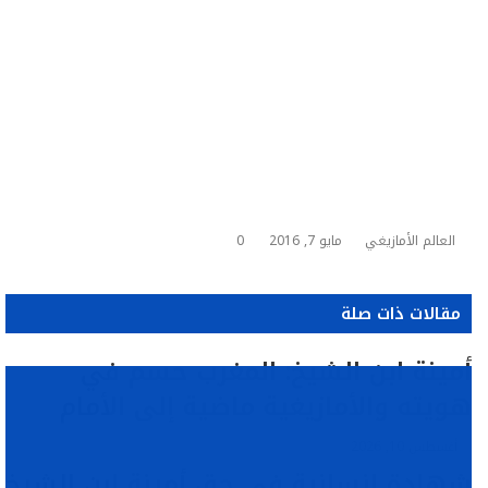
العالم الأمازيغي
مايو 7, 2016
0
مقالات ذات صلة
أمينة ابن الشيخ: المغرب حسم في
هويته والأمازيغية ماضية إلى الأمام
أغسطس 10, 2026
شهادة إنسانية في حق أمينة ابن الشيخ