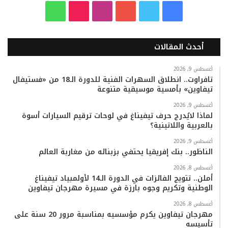
ف
ت
ي
ا
T
و
ي
و
و
ن
i
ا
أحدث المقالات
س
ي
ت
س
k
ت
ب
ت
ي
ت
T
س
أغسطس 9, 2026
تافراوت.. انطلاق السهرات الفنية للدورة الـ18 من «فستيفال
تيفاوين» بأمسية موسيقية متنوعة
و
ر
و
ق
o
ا
أغسطس 9, 2026
ك
ب
ر
k
ب
لماذا لايُدرج حرف تيفيناغ في لوحات ترقيم السيارات أسوة
بالعربية واللاتينية؟
ا
أغسطس 9, 2026
م
الناظور.. بنك إفريقيا يحتفي بزبنائه من مغاربة العالم
أغسطس 8, 2026
أملن.. تتويج الفائزات في الدورة الـ14 لأولمبياد تيفيناغ
الوطنية وتكريم وجوه بارزة في مسيرة مهرجان تيفاوين
أغسطس 8, 2026
مهرجان تيفاوين يكرم مؤسسيه بمناسبة مرور 20 سنة على
تأسيسه