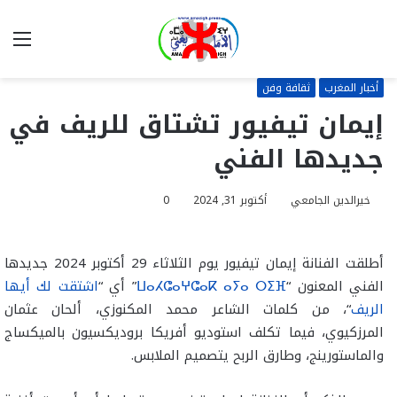
بحث
الق
عن
أخبار المغرب
ثقافة وفن
إيمان تيفيور تشتاق للريف في
جديدها الفني
خيرالدين الجامعي
أكتوبر 31, 2024
0
أطلقت الفنانة إيمان تيفيور يوم الثلاثاء 29 أكتوبر 2024 جديدها
الفني المعنون “
ⵡⴰⵃⵛⴰⵖⵛⴰⴽ ⴰⵢⴰ ⵔⵉⴼ
” أي “
اشتقت لك أيها
الريف
“، من كلمات الشاعر محمد المكنوزي، ألحان عثمان
المرزكيوي، فيما تكلف استوديو أفريكا بروديكسيون بالميكساج
والماستورينج، وطارق الربح يتصميم الملابس.