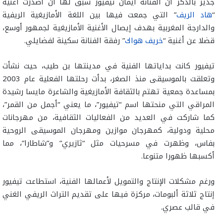
جدير بالذكر أن الفنانة ايمان تيفيور سبق لها أن أصدرت أغنية
“
هاد الريف
” التي جمعت فيها بين اللغة الأمازيغية الريفية
والدارجة المغربية بهدف إيصال الأغنية الأمازيغية لجمهور أوسع،
قضلا عن أغنية “
خريف هواك
” رفقة الفنانة سكينة لفضايلي.
تيفيور كانت بداياتها الفنية في مدينتها بن طيب، حيث نشأت
وتعلقت بالموسيقى منذ الصغر، بدأت رحلتها الفعلية عام 2003
بمساعدة جمعية تهتم بالثقافة الأمازيغية والشاعرة مايسا رشيدة
المراقي التي منحتها اسم “تيفيور”، ما يعني “أجمل من القمر”،
كما شاركت في العديد من الفعاليات الثقافية، من مهرجانات
محلية ودولية، كمهرجان موازين ومهرجان الموسيقى الروحية
بفاس، وظهرت في مسرحيات مثل “ثازيري” و”شاطارا”، مما
أكسبها ظهورا متنوعا.
ورغم مشكلات الإنتاج والتمويل لأعمالها الفنية، استطاعت تيفيور
إنتاج ثلاثة ألبومات، مركزة فيها على تقديم التراث الريفي الغني
في قالب عصري.