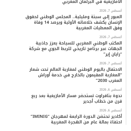
الأمازيغية في البرلمان المغربي
أغسطس 7, 2026
العبور إلى سبتة ومليلية.. المجلس الوطني لحقوق
الإنسان يكشف خلاصاته الأولية ويرصد 14 وفاة
وفق المعطيات المغربية
أغسطس 7, 2026
المكتب الوطني المغربي للسياحة يعزز جاذبية
الجهات عبر برنامج تاريخي للربط الجوي مع شركة
“رايان إير”
أغسطس 7, 2026
الاحتفال باليوم الوطني لمغاربة العالم تحت شعار
“المغاربة المقيمون بالخارج في خدمة أوراش
المغرب 2030”
أغسطس 6, 2026
ندوة بتافراوت تستحضر مسار الأمازيغية بعد ربع
قرن من خطاب أجدير
أغسطس 6, 2026
أكادير تحتضن الدورة الرابعة لمهرجان “IMINIG”
احتفاءً بمائة عام من الهجرة المغربية