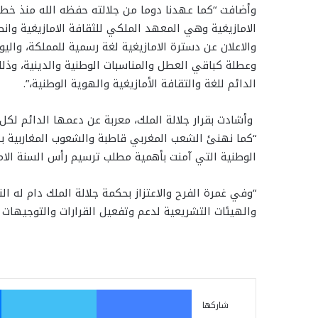
وأضافت “كما عهدنا دوما من جلالته حفظه الله منذ خط
الامازيغية وهي المعهد الملكي للثقافة الامازيغية وانط
والاعلان عن دسترة الامازيغية لغة رسمية للمملكة، واليو
وعطلة كباقي العطل والمناسبات الوطنية والدينية، وذلك 
الدائم للغة والتقافة الأمازيغية والهوية الوطنية،”.
وأشادت بقرار جلالة الملك، معربة عن دعمها الدائم لكل ا
“كما نهنئ الشعب المغربي قاطبة والشعوب المغاربية بهذ
الوطنية التي آمنت بأهمية مطلب ترسيم رأس السنة الاما
“وفي غمرة الفرح والاعتزاز بحكمة جلالة الملك دام له 
والهيئات التشريعية لدعم وتفعيل القرارات والتوجيهات ا
فيسبوك
تو
شاركها