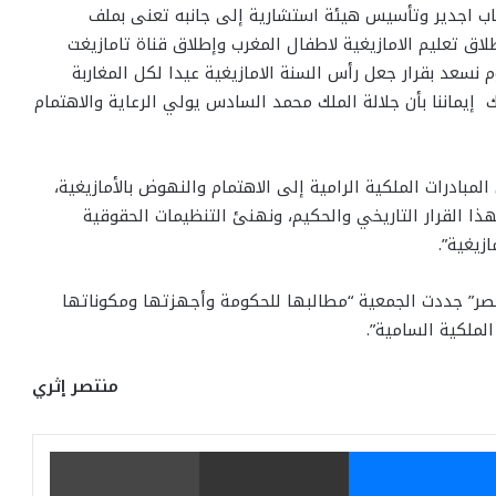
اب اجدير وتأسيس هيئة استشارية إلى جانبه تعنى بملف
لاق تعليم الامازيغية لاطفال المغرب وإطلاق قناة تامازيغت
م نسعد بقرار جعل رأس السنة الامازيغية عيدا لكل المغاربة
إيماننا بأن جلالة الملك محمد السادس يولي الرعاية والاهتمام
لمبادرات الملكية الرامية إلى الاهتمام والنهوض بالأمازيغية،
ا القرار التاريخي والحكيم، ونهنئ التنظيمات الحقوقية
زيغية”.
النصر” جددت الجمعية “مطالبها للحكومة وأجهزتها ومكوناتها
لملكية السامية”.
منتصر إثري
يتر
ماسنجر
مشاركة عبر البريد
طباعة