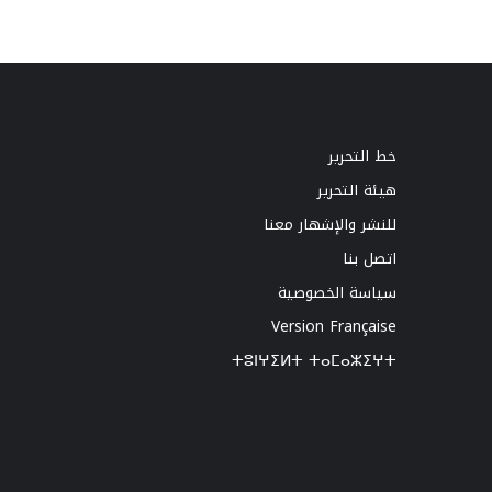
خط التحرير
هيئة التحرير
للنشر والإشهار معنا
اتصل بنا
سياسة الخصوصية
Version Française
ⵜⵓⵏⵖⵉⵍⵜ ⵜⴰⵎⴰⵣⵉⵖⵜ