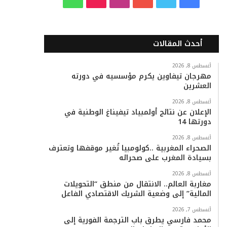
ي
و
و
ن
i
ا
س
ي
ت
س
k
ت
أحدث المقالات
ب
ت
ي
ت
T
س
أغسطس 8, 2026
مهرجان تيفاوين يكرم مؤسسيه في دورته
و
ر
و
ق
o
ا
العشرين
ك
ب
ر
k
ب
أغسطس 8, 2026
الإعلان عن نتائج أولمبياد تيفيناغ الوطنية في
ا
دورتها 14
م
أغسطس 8, 2026
الصحراء المغربية ..كولومبيا تُغير موقفها وتعترف
بسيادة المغرب على صحرائه
أغسطس 8, 2026
مغاربة العالم.. الانتقال من منطق “التحويلات
المالية” إلى وضعية الشريك الاقتصادي الفاعل
أغسطس 7, 2026
محمد فارسي يطرق باب الترجمة الفورية إلى