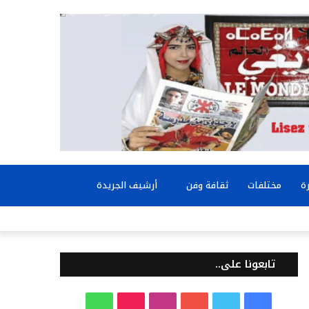
بحث
ة
مختلفات
ثقافة وفن
أرشيف الجريدة
عن
تابعونا على..
ف
ت
ي
ا
T
و