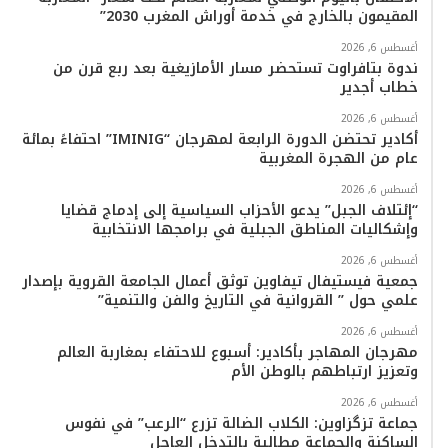
المقيمون بالخارج في خدمة أوراش المغرب 2030”
و
ر
و
ق
o
ا
أغسطس 6, 2026
ك
ب
ر
k
ب
ندوة بتافراوت تستحضر مسار الأمازيغية بعد ربع قرن من
خطاب أجدير
ا
أغسطس 6, 2026
م
أكادير تحتضن الدورة الرابعة لمهرجان “IMINIG” احتفاءً بمائة
عام من الهجرة المغربية
أغسطس 6, 2026
“إئتلاف الجبل” يدعو الأحزاب السياسية إلى إدماج قضايا
وإشكاليات المناطق الجبلية في برامجها الانتخابية
أغسطس 6, 2026
جمعية فيستيفال تيفاوين توثق أعمال الجامعة القروية بإصدار
علمي حول ” القروانية في التاريخ والفن والتنمية”
أغسطس 6, 2026
مهرجان المهاجر بأكادير: أسبوع للاحتفاء بمغاربة العالم
وتعزيز ارتباطهم بالوطن الأم
أغسطس 6, 2026
جماعة تزگزاوين: الكلاب الضالة تزرع “الرعب” في نفوس
الساكنة والجماعة مطالبة بالتدخل العاجل