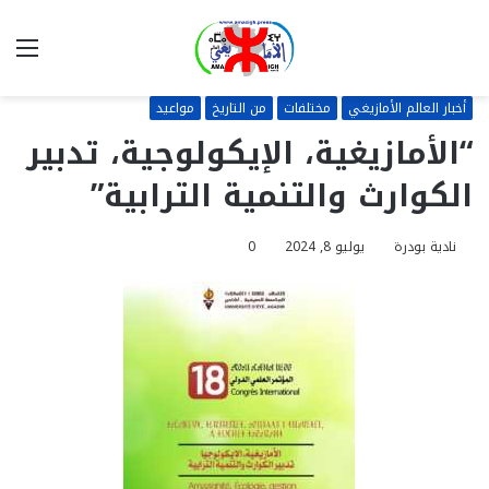
بحث
الق
عن
أخبار العالم الأمازيغي
مختلفات
من التاريخ
مواعيد
“الأمازيغية، الإيكولوجية، تدبير
الكوارث والتنمية الترابية”
نادية بودرة
يوليو 8, 2024
0