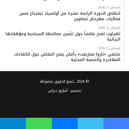
أغسطس 6, 2026
انطلاق الدورة الرابعة عشرة من أولمبياد تيفيناغ ضمن
فعاليات مهرجان تيفاوين
أغسطس 6, 2026
تافراوت تفتح نقاشاً حول تثمين معالمها السياحية ومؤهلاتها
التراثية
أغسطس 5, 2026
ملتقى «تاروا تمازيغت» بأملن يفتح النقاش حول الكفاءات
المهاجرة والتنمية المحلية
© 2026، جميع الحقوق محفوظة
تصميم :
أمازيغ ديزاين
فيسبوك
تويتر
يوتيوب
انستقرام
TikTok
واتساب