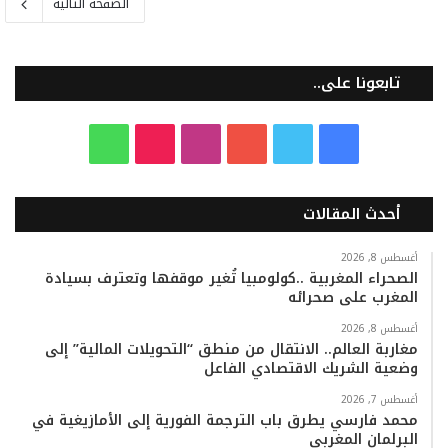
الصفحة التالية
تابعونا على..
ف
ت
ي
ا
T
و
ي
و
و
ن
i
ا
أحدث المقالات
س
ي
ت
س
k
ت
ب
ت
ي
ت
T
س
أغسطس 8, 2026
الصحراء المغربية ..كولومبيا تُغير موقفها وتعترف بسيادة
المغرب على صحرائه
و
ر
و
ق
o
ا
أغسطس 8, 2026
ك
ب
ر
k
ب
مغاربة العالم.. الانتقال من منطق “التحويلات المالية” إلى
وضعية الشريك الاقتصادي الفاعل
ا
أغسطس 7, 2026
م
محمد فارسي يطرق باب الترجمة الفورية إلى الأمازيغية في
البرلمان المغربي