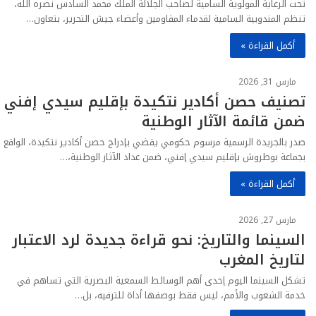
تحت الرعاية المولوية السامية لصاحب الجلالة الملك محمد السادس نصره الله،
تنظم المندوبية السامية لقدماء المقاومين وأعضاء جيش التحرير، بتعاون…
أكمل القراءة »
مارس 31, 2026
تصنيف حصن أكادير نتكيدة بإقليم سيدي إفني
ضمن قائمة الآثار الوطنية
صدر بالجريدة الرسمية مرسوم حكومي يقضي بإدراج حصن أكادير نتكيدة، الواقع
بجماعة بوطروش بإقليم سيدي إفني، ضمن عداد الآثار الوطنية،…
أكمل القراءة »
مارس 27, 2026
السينما والتاريخ: نحو قراءة جديدة لرد الاعتبار
لتاريخ المغرب
تشكل السينما اليوم إحدى أهم الوسائط السمعية البصرية التي تساهم في
خدمة الشعوب والأمم، ليس فقط بوصفها أداة للترفيه، بل…