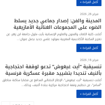
أكمل القراءة »
فبراير 28, 2026
المدينة والفن: إصدار جماعي جديد يسلط
الضوء على المجموعات الغنائية الأمازيغية
أعلنت كلية اللغات والفنون والعلوم الإنسانية بآيت ملول-جامعة ابن زهر، عن
تعزيز المكتبة الأكاديمية المغربية بمولود علمي جديد يحمل عنوان:…
أكمل القراءة »
فبراير 18, 2026
تنسيقية “أيت غيغوش” تدعو لوقفة احتجاجية
بألنيف تنديدا بتشييد مقبرة عسكرية فرنسية
أعلنت تنسيقية “أيت غيغوش”، الإطار النضالي المدافع عن قضايا ساكنة مناطق
“أسامر”، عن تنظيم وقفة احتجاجية مركزية ببلدة ألنيف، وذلك…
أكمل القراءة »