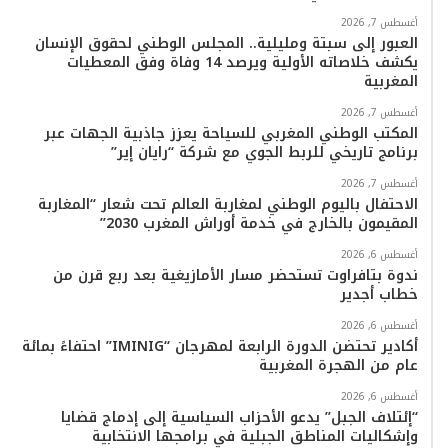
أغسطس 7, 2026
العبور إلى سبتة ومليلية.. المجلس الوطني لحقوق الإنسان
يكشف خلاصاته الأولية ويرصد 14 وفاة وفق المعطيات
المغربية
أغسطس 7, 2026
المكتب الوطني المغربي للسياحة يعزز جاذبية الجهات عبر
برنامج تاريخي للربط الجوي مع شركة “رايان إير”
أغسطس 7, 2026
الاحتفال باليوم الوطني لمغاربة العالم تحت شعار “المغاربة
المقيمون بالخارج في خدمة أوراش المغرب 2030”
أغسطس 6, 2026
ندوة بتافراوت تستحضر مسار الأمازيغية بعد ربع قرن من
خطاب أجدير
أغسطس 6, 2026
أكادير تحتضن الدورة الرابعة لمهرجان “IMINIG” احتفاءً بمائة
عام من الهجرة المغربية
أغسطس 6, 2026
“إئتلاف الجبل” يدعو الأحزاب السياسية إلى إدماج قضايا
وإشكاليات المناطق الجبلية في برامجها الانتخابية