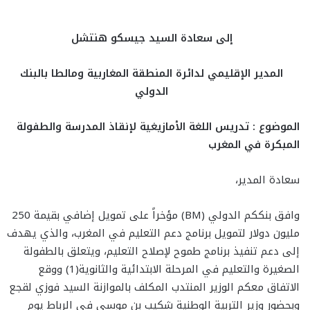
إلى سعادة السيد جيسكو هنتشل
المدير الإقليمي لدائرة المنطقة المغاربية ومالطا بالبنك
الدولي
الموضوع : تدريس اللغة الأمازيغية لإنقاذ المدرسة والطفولة
المبكرة في المغرب
سعادة المدير،
وافق بنككم الدولي (BM) مؤخراً على تمويل إضافي بقيمة 250
مليون دولار لتمويل برنامج دعم التعليم في المغرب، والذي يهدف
إلى دعم تنفيذ برنامج طموح لإصلاح التعليم، ويتعلق بالطفولة
الصغيرة والتعليم في المرحلة الابتدائية والثانوية(1) ووقع
الاتفاق معكم الوزير المنتدب المكلف بالموازنة السيد فوزي لقجع
وبحضور وزير التربية الوطنية شكيب بن موسى في الرباط يوم