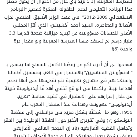
للمدرسة المغربية، إذ لا نريد بأي حال من الأحوال أن يكون مصير
هذا البرنامج التعليمي لدعم الطفولة المبكرة كمصير “البرنامج
الاستعجالي 2009-2012” في عهد الوزير الأسبق المنتمي لحزب
الأصالة والمعاصرة، السيد أحمد أخشيشن، الذي أقرّ المجلس
الأعلى للحسابات مسؤوليته عن تبديد ميزانية ضخمة قدرها 3.3
مليار درهم لم تستفد منها المدرسة المغربية ولو مقدار ذرة
واحدة (6)!
اسمحوا لي أن أعرب لكم عن رفضنا الكامل للسماح لما يسمى بـ
“المسؤولين السياسيين” بالاستمرار في اللعب بمستقبل أطفالنا،
واستغلالهم في مشاريع تعليمية يتم تقديمها على أنها تخدم
أهدافا نبيلة، ولكنها في الواقع تخفي أهدافًا أيديولوجية خبيثة،
من خلال إصرارهم على الاستمرار في تنفيذ سياسة “تعريب
أيديولوجي” مهووسة وهدامة منذ استقلال المغرب عام
1956، وهو ما شجبْتُه بشكل صريح في مراسلتي إلى منظمة
اليونسكو (7) وفي تقريري الأخير حول العلاقة الوطيدة بين الفقر
وتجاهل القضية الأمازيغية (8). إن التجمع العالمي الأمازيغي
تعارض بشدة تحويل مواردكم المالية خدمة لأهداف تبشيرية