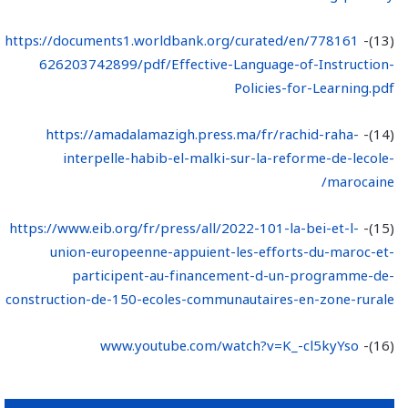
https://documents1.worldbank.org/curated/en/778161
(13)-
626203742899/pdf/Effective-Language-of-Instruction-
Policies-for-Learning.pdf
https://amadalamazigh.press.ma/fr/rachid-raha-
(14)-
interpelle-habib-el-malki-sur-la-reforme-de-lecole-
marocaine/
https://www.eib.org/fr/press/all/2022-101-la-bei-et-l-
(15)-
union-europeenne-appuient-les-efforts-du-maroc-et-
participent-au-financement-d-un-programme-de-
construction-de-150-ecoles-communautaires-en-zone-rurale
www.youtube.com/watch?v=K_-cl5kyYso
(16)-