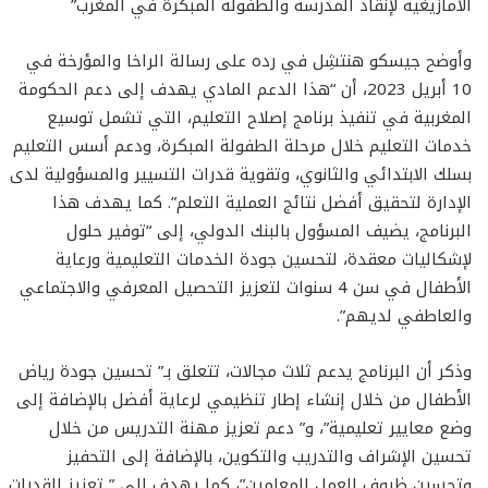
الأمازيغية لإنقاذ المدرسة والطفولة المبكرة في المغرب”
وأوضح جيسكو هنتشِل في رده على رسالة الراخا والمؤرخة في
10 أبريل 2023، أن “هذا الدعم المادي يهدف إلى دعم الحكومة
المغربية في تنفيذ برنامج إصلاح التعليم، التي تشمل توسيع
خدمات التعليم خلال مرحلة الطفولة المبكرة، ودعم أسس التعليم
بسلك الابتدائي والثانوي، وتقوية قدرات التسيير والمسؤولية لدى
الإدارة لتحقيق أفضل نتائج العملية التعلم”. كما يهدف هذا
البرنامج، يضيف المسؤول بالبنك الدولي، إلى “توفير حلول
لإشكاليات معقدة، لتحسين جودة الخدمات التعليمية ورعاية
الأطفال في سن 4 سنوات لتعزيز التحصيل المعرفي والاجتماعي
والعاطفي لديهم”.
وذكر أن البرنامج يدعم ثلاث مجالات، تتعلق بـ” تحسين جودة رياض
الأطفال من خلال إنشاء إطار تنظيمي لرعاية أفضل بالإضافة إلى
وضع معايير تعليمية”، و” دعم تعزيز مهنة التدريس من خلال
تحسين الإشراف والتدريب والتكوين، بالإضافة إلى التحفيز
وتحسين ظروف العمل للمعلمين”، كما يهدف إلى ” تعزيز القدرات