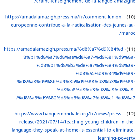
craint-lenseignement-de-la-langue-amazighe/
https://amadalamazigh.press.ma/fr/comment-lunion-
(10)-
europeenne-contribue-a-la-radicalisation-des-jeunes-au-
maroc/
https://amadalamazigh.press.ma/%d8%a7%d9%84%d
(11)-
8%b1%d8%a7%d8%ae%d8%a7-%d9%81%d9%8a-
%d8%b1%d8%b3%d8%a7%d9%84%d8%a9-
%d8%a5%d9%84%d9%89-
%d8%a8%d9%86%d9%85%d9%88%d8%b3%d9%89-
%d8%a8%d8%b3%d8%a8%d8%a8-
%d8%a5%d9%82%d8%b5%d8%a7%d8%a1-%d8%a7/
https://www.banquemondiale.org/fr/news/press-
(12)-
release/2021/07/14/teaching-young-children-in-the-
language-they-speak-at-home-is-essential-to-eliminate-
learning-poverty