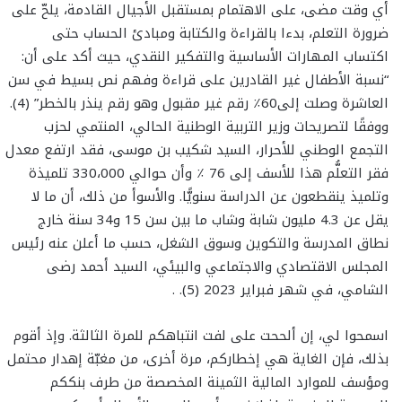
أي وقت مضى، على الاهتمام بمستقبل الأجيال القادمة، يلحّ على
ضرورة التعلم، بدءا بالقراءة والكتابة ومبادئ الحساب حتى
اكتساب المهارات الأساسية والتفكير النقدي، حيث أكد على أن:
“نسبة الأطفال غير القادرين على قراءة وفهم نص بسيط في سن
العاشرة وصلت إلى60٪ رقم غير مقبول وهو رقم ينذر بالخطر” (4).
ووفقًا لتصريحات وزير التربية الوطنية الحالي، المنتمي لحزب
التجمع الوطني للأحرار، السيد شكيب بن موسى، فقد ارتفع معدل
فقر التعلُّم هذا للأسف إلى 76 ٪ وأن حوالي 330،000 تلميذة
وتلميذ ينقطعون عن الدراسة سنويًّا. والأسوأ من ذلك، أن ما لا
يقل عن 4.3 مليون شابة وشاب ما بين سن 15 و34 سنة خارج
نطاق المدرسة والتكوين وسوق الشغل، حسب ما أعلن عنه رئيس
المجلس الاقتصادي والاجتماعي والبيئي، السيد أحمد رضى
الشامي، في شهر فبراير 2023 (5). .
اسمحوا لي، إن ألححت على لفت انتباهكم للمرة الثالثة. وإذ أقوم
بذلك، فإن الغاية هي إخطاركم، مرة أخرى، من مغبّة إهدار محتمل
ومؤسف للموارد المالية الثمينة المخصصة من طرف بنككم