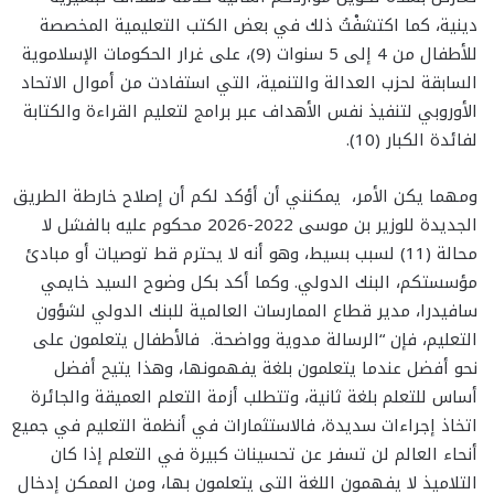
دينية، كما اكتشفْتُ ذلك في بعض الكتب التعليمية المخصصة
للأطفال من 4 إلى 5 سنوات (9)، على غرار الحكومات الإسلاموية
السابقة لحزب العدالة والتنمية، التي استفادت من أموال الاتحاد
الأوروبي لتنفيذ نفس الأهداف عبر برامج لتعليم القراءة والكتابة
لفائدة الكبار (10).
ومهما يكن الأمر، يمكنني أن أؤكد لكم أن إصلاح خارطة الطريق
الجديدة للوزير بن موسى 2022-2026 محكوم عليه بالفشل لا
محالة (11) لسبب بسيط، وهو أنه لا يحترم قط توصيات أو مبادئ
مؤسستكم، البنك الدولي. وكما أكد بكل وضوح السيد خايمي
سافيدرا، مدير قطاع الممارسات العالمية للبنك الدولي لشؤون
التعليم، فإن “الرسالة مدوية وواضحة. فالأطفال يتعلمون على
نحو أفضل عندما يتعلمون بلغة يفهمونها، وهذا يتيح أفضل
أساس للتعلم بلغة ثانية، وتتطلب أزمة التعلم العميقة والجائرة
اتخاذ إجراءات سديدة، فالاستثمارات في أنظمة التعليم في جميع
أنحاء العالم لن تسفر عن تحسينات كبيرة في التعلم إذا كان
التلاميذ لا يفهمون اللغة التي يتعلمون بها، ومن الممكن إدخال