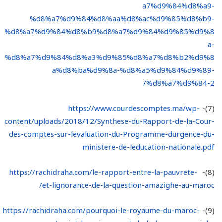
a7%d9%84%d8%a9-
%d8%a7%d9%84%d8%aa%d8%ac%d9%85%d8%b9-
%d8%a7%d9%84%d8%b9%d8%a7%d9%84%d9%85%d9%8
a-
%d8%a7%d9%84%d8%a3%d9%85%d8%a7%d8%b2%d9%8
a%d8%ba%d9%8a-%d8%a5%d9%84%d9%89-
%d8%a7%d9%84-2/
https://www.courdescomptes.ma/wp-
(7)-
content/uploads/2018/12/Synthese-du-Rapport-de-la-Cour-
des-comptes-sur-levaluation-du-Programme-durgence-du-
ministere-de-leducation-nationale.pdf
https://rachidraha.com/le-rapport-entre-la-pauvrete-
(8)-
et-lignorance-de-la-question-amazighe-au-maroc/
https://rachidraha.com/pourquoi-le-royaume-du-maroc-
(9)-