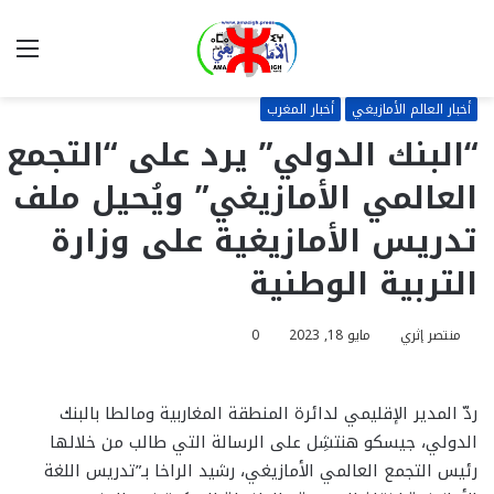
بحث
الق
عن
أخبار العالم الأمازيغي
أخبار المغرب
“البنك الدولي” يرد على “التجمع
العالمي الأمازيغي” ويُحيل ملف
تدريس الأمازيغية على وزارة
التربية الوطنية
منتصر إثري
مايو 18, 2023
0
ردّ المدير الإقليمي لدائرة المنطقة المغاربية ومالطا بالبنك
الدولي، جيسكو هنتشِل على الرسالة التي طالب من خلالها
رئيس التجمع العالمي الأمازيغي، رشيد الراخا بـ”تدريس اللغة