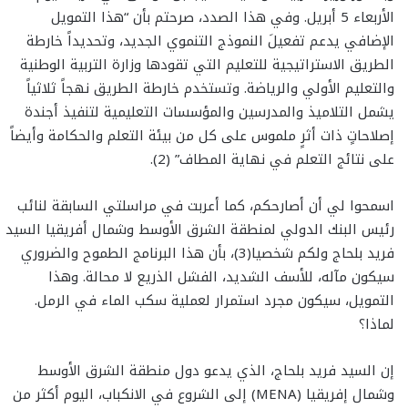
الأربعاء 5 أبريل. وفي هذا الصدد، صرحتم بأن “هذا التمويل
الإضافي يدعم تفعيلَ النموذج التنموي الجديد، وتحديداً خارطة
الطريق الاستراتيجية للتعليم التي تقودها وزارة التربية الوطنية
والتعليم الأولي والرياضة. وتستخدم خارطة الطريق نهجاً ثلاثياً
يشمل التلاميذ والمدرسين والمؤسسات التعليمية لتنفيذ أجندة
إصلاحاتٍ ذات أثرٍ ملموس على كل من بيئة التعلم والحكامة وأيضاً
على نتائج التعلم في نهاية المطاف” (2).
اسمحوا لي أن أصارحكم، كما أعربت في مراسلتي السابقة لنائب
رئيس البنك الدولي لمنطقة الشرق الأوسط وشمال أفريقيا السيد
فريد بلحاج ولكم شخصيا(3)، بأن هذا البرنامج الطموح والضروري
سيكون مآله، للأسف الشديد، الفشل الذريع لا محالة. وهذا
التمويل، سيكون مجرد استمرار لعملية سكب الماء في الرمل.
لماذا؟
إن السيد فريد بلحاج، الذي يدعو دول منطقة الشرق الأوسط
وشمال إفريقيا (MENA) إلى الشروع في الانكباب، اليوم أكثر من