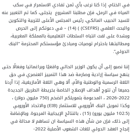
في الختام، إذا كنا نرغب بأي ثمن تفادي الاستمرار في سكب
المياه في الرمل، فإن مطلبنا المشروع يتجلى، كما تم التعبير عنه
للسيد الحبيب المالكي، رئيس المجلس الأعلى للتربية والتكوين
والبحث العلمي (CSEFRS) ) (14) – في دعوتكم إلى الحرص
وبشدة على لفت انتباه السلطات التعليمية بالمملكة المغربية،
ومطالبتها باحترام توصيات ومبادئ مؤسستكم المحترمة “البنك
الدولي”.
إننا نصبو إلى أن يكون الوزير الحالي واقعيًا وبراغماتيا وفعالًا حتى
ينهج سياسة إرادية وصارمة ضد هذا التمييز العنصري في حق
اللغة الرسمية والوطنية والأم، ألا وهي اللغة الأمازيغية، إذا أردنا
جميعا أن تتوج أهداف الإصلاح الخاصة بخريطة الطريق الجديدة
2022-2026 ، المدعومة بتمويلكم الضخم (750 مليون دولار) ،
وكذا تمويل البنك الأوروبي للاستثمار (EIB) والاتحاد الأوروبي
(102.5 مليون يورو) (15) ، بالنتائج الإيجابية المرجوة. وبالإضافة
إلى ذلك، فإن من شأن هذه السياسة ان تساهم لا محالة في
إنجاح العقد الدولي للغات الشعوب الأصلية 2022-