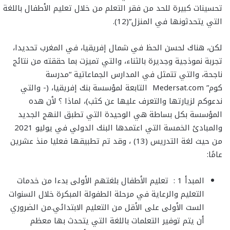
تحسينات كبيرة للحد من فقر التعلم من خلال تعليم الأطفال باللغة
التي يتحدثونها في المنزل”(12).
لكن، هناك لحسن الحظ في شمال إفريقيا، في المغرب تحديدا،
تجربة نموذجية وجديرة بالثناء، والتي تميزت بما حققته من نتائج
ناجحة، والتي تتمثل في المدارس الجماعاتية “مدرسة
كوم” Medersat.com التابعة لمؤسسة بنك إفريقيا، (- والتي
ندعوكم لزيارتها والتعرف عليها عن كثب)، لماذا ؟ لأن هده
المؤسسة بكل بساطة هي الوحيدة التي تطبق النهج الجديد
والمبادئ الخمسة التي اعتمدها البنك الدولي في يوليو 2021
من حيث لغة التدريس (13) ، وقد تم تطبيقها فعليا منذ عشرين
عامًا:
المبدأ 1 : تعليم الأطفال بلغتهم الأولى بدءا من خدمات
التعليم والرعاية في مرحلة الطفولة المبكرة خلال السنوات
الست الأولى على الأقل من التعليم الابتدائي.من الضروري
أن يتم توفير التعلمات باللغة التي يتحدث بها معظم