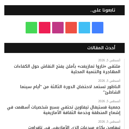
تابعونا على..
ف
ت
ي
ا
T
و
ي
و
و
ن
i
ا
أحدث المقالات
س
ي
ت
س
k
ت
ب
ت
ي
ت
T
س
أغسطس 5, 2026
ملتقى «تاروا تمازيغت» بأملن يفتح النقاش حول الكفاءات
المهاجرة والتنمية المحلية
و
ر
و
ق
o
ا
أغسطس 5, 2026
ك
ب
ر
k
ب
الناظور تستعد لاحتضان الدورة الثالثة من “أيام سينما
الشاطئ”
ا
أغسطس 5, 2026
م
جمعية فستيفال تيفاوين تحتفي بسبع شخصيات أسهمت في
إشعاع المنطقة وخدمة الثقافة الأمازيغية
أغسطس 5, 2026
تيفاوين يكرّم مبدعات الزي الأمازيغي في تافراوت