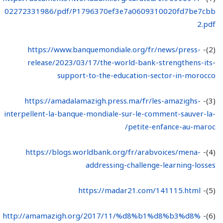
02272331986/pdf/P1796370ef3e7a0609310020fd7be7cbb
2.pdf
https://www.banquemondiale.org/fr/news/press-
(2)-
release/2023/03/17/the-world-bank-strengthens-its-
support-to-the-education-sector-in-morocco
https://amadalamazigh.press.ma/fr/les-amazighs-
(3)-
interpellent-la-banque-mondiale-sur-le-comment-sauver-la-
petite-enfance-au-maroc/
https://blogs.worldbank.org/fr/arabvoices/mena-
(4)-
addressing-challenge-learning-losses
https://madar21.com/141115.html
(5)-
http://amamazigh.org/2017/11/%d8%b1%d8%b3%d8%
(6)-