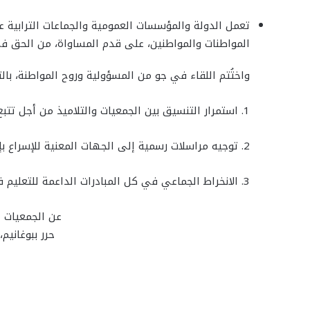
تعمل الدولة والمؤسسات العمومية والجماعات الترابية ع
المواطنات والمواطنين، على قدم المساواة، من الحق 
واختُتم اللقاء في جو من المسؤولية وروح المواطنة، بالت
1. استمرار التنسيق بين الجمعيات والتلاميذ من أجل تتبع هذه المطالب.
2. توجيه مراسلات رسمية إلى الجهات المعنية للإسراع بإيجاد حلول عملية ومستدامة.
3. الانخراط الجماعي في كل المبادرات الداعمة للتعليم في الوسط القروي.
عن الجمعيات ا
حرر ببوغانيم، في 12 أك