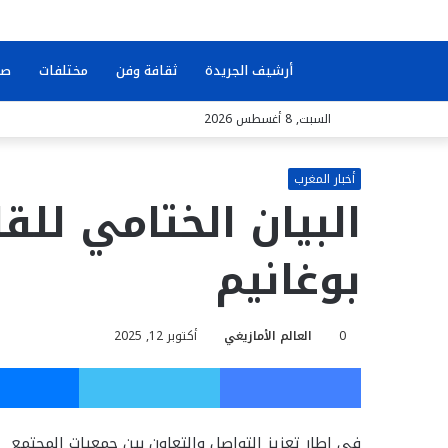
بحث
أرشيف الجريدة
ثقافة وفن
مختلفات
صو
السبت, 8 أغسطس 2026
عن
أخبار المغرب
البيان الختامي للق
بوغانيم
0
العالم الأمازيغي
أكتوبر 12, 2025
فيسبوك
تويتر
في إطار تعزيز التواصل والتعاون بين جمعيات المجتمع