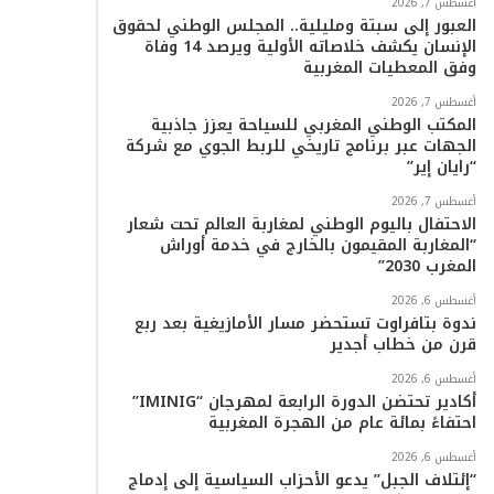
أغسطس 7, 2026
العبور إلى سبتة ومليلية.. المجلس الوطني لحقوق
ا
الإنسان يكشف خلاصاته الأولية ويرصد 14 وفاة
وفق المعطيات المغربية
م
أغسطس 7, 2026
المكتب الوطني المغربي للسياحة يعزز جاذبية
الجهات عبر برنامج تاريخي للربط الجوي مع شركة
“رايان إير”
أغسطس 7, 2026
الاحتفال باليوم الوطني لمغاربة العالم تحت شعار
“المغاربة المقيمون بالخارج في خدمة أوراش
المغرب 2030”
أغسطس 6, 2026
ندوة بتافراوت تستحضر مسار الأمازيغية بعد ربع
قرن من خطاب أجدير
أغسطس 6, 2026
أكادير تحتضن الدورة الرابعة لمهرجان “IMINIG”
احتفاءً بمائة عام من الهجرة المغربية
أغسطس 6, 2026
“إئتلاف الجبل” يدعو الأحزاب السياسية إلى إدماج