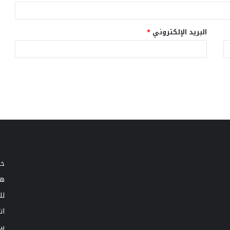
البريد الإلكتروني
*
خط
هي
لل
ات
سي