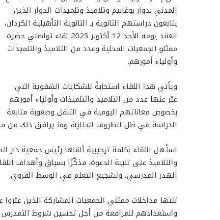
المدني بدوار بوغانيم وتلاميذ وتلميذات الدوار الذين
يتابعون دراستهم الثانوية بـ الثانوية التأهيلية الكردان،
انعقد يومه الأحد 12 أكتوبر 2025 لقاء تواصلي حضره
ممثلو الجمعيات المحلية وعدد من التلاميذ والتلميذات
وأولياء أمورهم.
ويأتي هذا اللقاء استجابةً للشكايات الشفوية التي
عبّر عنها عدد من التلاميذ والتلميذات وأولياء أمورهم
بخصوص معاناتهم اليومية في التنقل وصعوبة متابعة
الدراسة في ظل الظروف الحالية، وما يرافق ذلك من مخ
استُهل اللقاء بكلمة ترحيبية ألقاها رئيس جمعية دار ا
والتلاميذ على تلبية الدعوة، مذكّرًا بسياق وأهداف الل
الهدر المدرسي، وتشجيع التعلم في الوسط القروي.
تلتها مداخلات ممثلي الجمعيات المشاركة الذين عبّروا 
واستعدادهم للمرافعة من أجل تحسين شروط التمدرس وضم