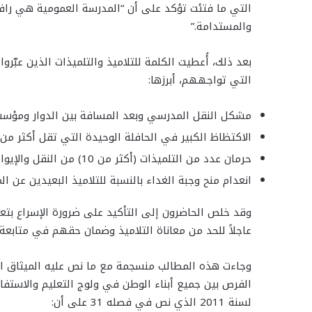
التي ما فتئت تؤكد على أن “المدرسة العمومية هي رافعة 
والمستدامة.”
بعد ذلك، أُعطيت الكلمة للتلاميذ والتلميذات الذين عبّ
التي تواجههم، أبرزها:
مشكل النقل المدرسي وبعد المسافة بين الدوار ومؤسس
الاكتظاظ الكبير في الحافلة الوحيدة التي تقل أكثر من 56 تلميذاً وتلميذة.
حرمان عدد من التلميذات (أكثر من 10) من النقل والإيواء، مما يعرضهن لخطر الهدر المدرسي.
انعدام منح وجبة الغداء بالنسبة للتلاميذ البعيدين عن ا
وقد خلص الحاضرون إلى التأكيد على ضرورة الإسراع بتعز
عاجلاً للحد من معاناة التلاميذ وضمان حقهم في متابعة
وجاءت هذه المطالب منسجمة مع ما نص عليه الميثاق ال
الفرص بين جميع أبناء الوطن في ولوج التعليم والاستفا
لسنة 2011 الذي نص في فصله 31 على أن: