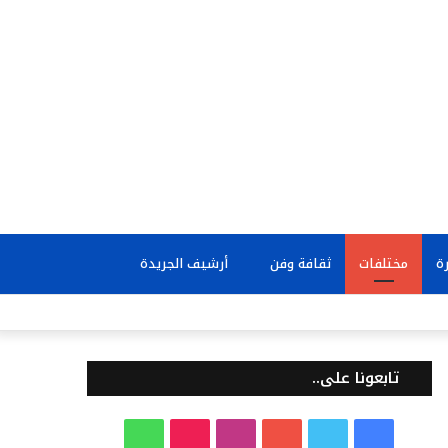
بحث
ة
مختلفات
ثقافة وفن
أرشيف الجريدة
عن
تابعونا على..
ف
ت
ي
ا
T
و