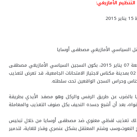
لتنظيم الأمازيغي:
2
قل السياسي الأمازيغي مصطفى أوسايا
توصلنا في التجمع العالمي الأمازيغي المغرب يوم الجمعة 07 يناير 2015، بكون السجين السياسي الأمازيغي مصطفى
أوسايا، عقب ترحيله من سجن تولال 01 إلى سجن تولال 02 بمدينة مكناس لاجتياز الامتحانات الجامعية، قد تعرض لتعذيب
ا بالضرب عن طريق الرفس والركل وهو مصفد الأيدي بطريقة
قواه، بعد أن أشبع جسده النحيف بكل صنوف التعذيب والمعاملة
كذلك تعذيب لفظي معنوي ضد مصطفى أوسايا من خلال تبخيس
ح النعوت،وسب وشتم المعتقل بشكل عنصري وقذر للغاية، لتدمير