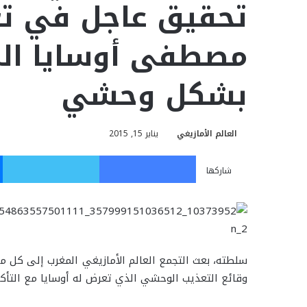
تحقيق عاجل في تع
مصطفى أوسايا ال
بشكل وحشي
العالم الأمازيغي
يناير 15, 2015
فيسبوك
تويت
شاركها
سلطته، بعث التجمع العالم الأمازيغي المغرب إلى كل م
وقائع التعذيب الوحشي الذي تعرض له أوسايا مع التأك