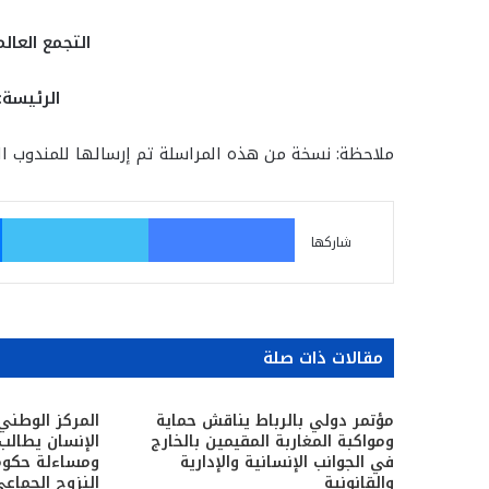
التجمع العال
الرئيسة:
ملاحظة: نسخة من هذه المراسلة تم إرسالها للمندوب ا
فيسبوك
تو
شاركها
مقالات ذات صلة
مؤتمر دولي بالرباط يناقش حماية
المركز الوطني
ومواكبة المغاربة المقيمين بالخارج
الإنسان يطال
في الجوانب الإنسانية والإدارية
ومساءلة حكوم
والقانونية
النزوح الجماع