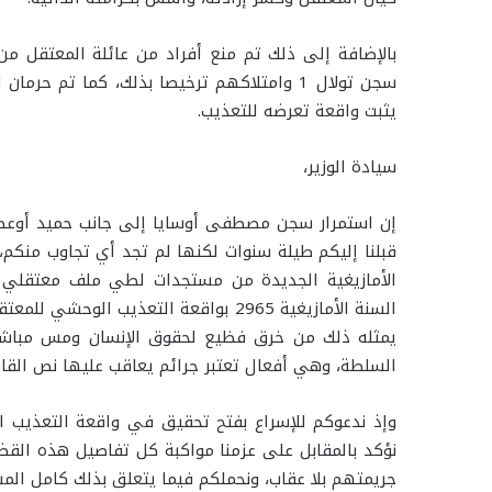
سجن تولال 1 وامتلاكهم ترخيصا بذلك، كما ت
يثبت واقعة تعرضه للتعذيب.
سيادة الوزير،
إن استمرار سجن مصطفى أوسايا إلى جانب حميد أوع
قبلنا إليكم طيلة سنوات لكنها لم تجد أي تجاوب منكم،
الأمازيغية الجديدة من مستجدات لطي ملف معتقلي الح
يمثله ذلك من خرق فظيع لحقوق الإنسان ومس مباشر 
السلطة، وهي أفعال تعتبر جرائم يعاقب عليها نص القان
وإذ ندعوكم للإسراع بفتح تحقيق في واقعة التعذيب 
نؤكد بالمقابل على عزمنا مواكبة كل تفاصيل هذه القض
جريمتهم بلا عقاب، ونحملكم فيما يتعلق بذلك كامل المس