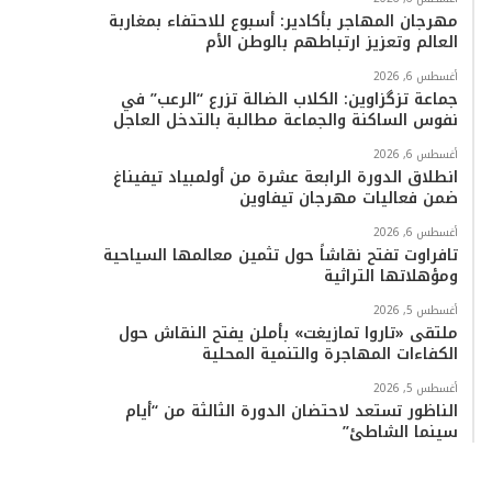
مهرجان المهاجر بأكادير: أسبوع للاحتفاء بمغاربة
العالم وتعزيز ارتباطهم بالوطن الأم
أغسطس 6, 2026
جماعة تزگزاوين: الكلاب الضالة تزرع “الرعب” في
نفوس الساكنة والجماعة مطالبة بالتدخل العاجل
أغسطس 6, 2026
انطلاق الدورة الرابعة عشرة من أولمبياد تيفيناغ
ضمن فعاليات مهرجان تيفاوين
أغسطس 6, 2026
تافراوت تفتح نقاشاً حول تثمين معالمها السياحية
ومؤهلاتها التراثية
أغسطس 5, 2026
ملتقى «تاروا تمازيغت» بأملن يفتح النقاش حول
الكفاءات المهاجرة والتنمية المحلية
أغسطس 5, 2026
الناظور تستعد لاحتضان الدورة الثالثة من “أيام
سينما الشاطئ”