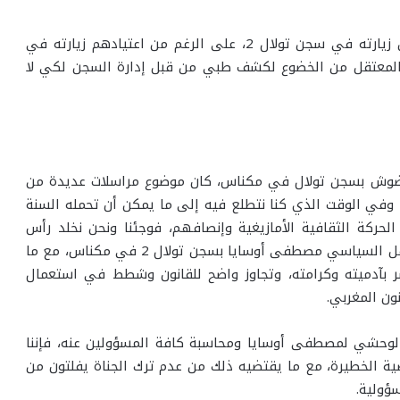
بالإضافة إلى ذلك تم منع أفراد من عائلة المعتقل من زيارته في سجن تولال 2، على الرغم من اعتيادهم زيارته في
م حرمان المعتقل من الخضوع لكشف طبي من قبل إدارة السجن لكي لا
ضوش بسجن تولال في مكناس، كان موضوع مراسلات عديدة من
 وفي الوقت الذي كنا نتطلع فيه إلى ما يمكن أن تحمله السنة
ركة الثقافية الأمازيغية وإنصافهم، فوجئنا ونحن نخلد رأس
السنة الأمازيغية 2965 بواقعة التعذيب الوحشي للمعتقل السياسي مصطفى أوسايا بسجن تولال 2 في مكناس، مع ما
بآدميته وكرامته، وتجاوز واضح للقانون وشطط في استعمال
ون المغربي.
الوحشي لمصطفى أوسايا ومحاسبة كافة المسؤولين عنه، فإننا
ية الخطيرة، مع ما يقتضيه ذلك من عدم ترك الجناة يفلتون من
ؤولية.