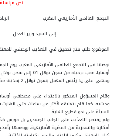
نص مراسلة ا
التجمع العالمي الأمازيغي المغرب الرباط 15 يناير 015
إلى السيد وزير العدل
الموضوع: طلب فتح تحقيق في التعذيب الوحشي للمعت
وحشي، على يد رئيس المعقل بسجن تولال 2 بمدينة مكناس وحراس السجن الواقعين تحت سلطته.
وقام المسؤول المذكور بالاعتداء على مصطفى أوساي
وحشية، كما قام بتعليقه لأكثر من ساعات حتى انهارت 
السيئة على نحو فظيع للغاية
.
ولم يقتصر التعذيب على الجانب الجسدي, بل مورس 
أفكاره والسخرية من القضية الأمازيغية، ووصفها بأقد
كيان المعتقل وكسر إرادته، والمس بكرامته الذاتية.