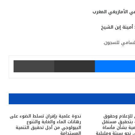
مي الأمازيغي المغرب
 أمينة إبن الشيخ
لسامي للسجون.
يتر
ماسنجر
مشاركة عبر البريد
طباعة
 للإعلام وحقوق
ندوة علمية بإفران تسلط الضوء على
ب بتحقيق مستقل
رهانات الماء والغابة والتنوع
ية بشأن مأساة
البيولوجي من أجل تحقيق التنمية
ي نحو سبتة ومليلية
المستدامة