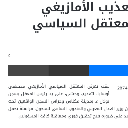
ذيب الأمازيغي
معتقل السياسي
0
ر
ماسنجر
مشاركة عبر البريد
طباعة
عقب تعرض المعتقل السياسي الأمازيغي مصطفى
أوسايا، لتعذيب وحشي، على يد رئيس المعقل بسجن
تولال 2 بمدينة مكناس وحراس السجن الواقعين تحت
ن وزير العدل المغربي والمندوب السامي للسجون، مراسلة تحمل
يد على ضرورة فتح تحقيق فوري ومعاقبة كافة المسؤولين.