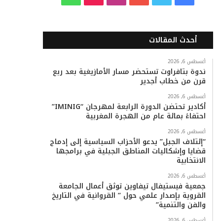
ي
و
و
ن
i
ا
س
ي
ت
س
k
ت
أحدث المقالات
ب
ت
ي
ت
T
س
أغسطس 6, 2026
ندوة بتافراوت تستحضر مسار الأمازيغية بعد ربع
و
ر
و
ق
o
ا
قرن من خطاب أجدير
ك
ب
ر
k
ب
أغسطس 6, 2026
أكادير تحتضن الدورة الرابعة لمهرجان “IMINIG”
ا
احتفاءً بمائة عام من الهجرة المغربية
م
أغسطس 6, 2026
“إئتلاف الجبل” يدعو الأحزاب السياسية إلى إدماج
قضايا وإشكاليات المناطق الجبلية في برامجها
الانتخابية
أغسطس 6, 2026
جمعية فيستيفال تيفاوين توثق أعمال الجامعة
القروية بإصدار علمي حول ” القروانية في التاريخ
والفن والتنمية”
أغسطس 6, 2026