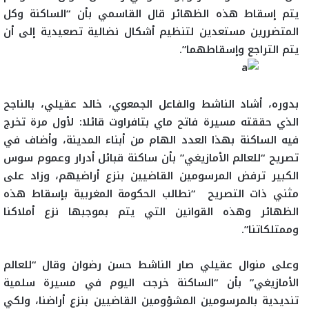
يتم إسقاط هذه الظهائر قال القاسمي بأن “الساكنة وكل
المتضررين مستعدين لتنظيم أشكال نضالية تصعيدية إلى أن
يتم التراجع وإسقاطهما”.
بدوره، أشاد الناشط والفاعل الجمعوي، خالد عقيلي، بالناجح
الذي حققته مسيرة فاتح ماي بتافراوت قائلا: لأول مرة تخرج
فيه الساكنة بهذا العدد الهام من أبناء المدينة، وأضاف في
تصريح “للعالم الأمازيغي” بأن ساكنة قبائل أدرار وعموم سوس
الكبير ترفض المرسومين القاضيين بنزع أراضيهم، وزاد على
مثني ذات التصريح “نطالب الحكومة المغربية بإسقاط هذه
الظهائر وهذه القوانين التي يتم بموجبها نزع أملاكنا
وممتلكاتنا”.
وعلى منوال عقيلي صار الناشط حسن رضوان وقال “للعالم
الأمازيغي” بأن “الساكنة خرجت اليوم في مسيرة سلمية
تنديدية بالمرسومين المشؤومين القاضيين بنزع أراضنا، ولكي