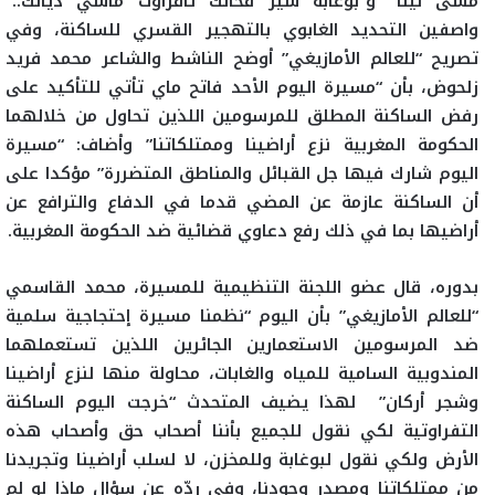
مشى لينا” و”بوغابة سير فحالك تافراوت ماشي ديالك..”
واصفين التحديد الغابوي بالتهجير القسري للساكنة،
وفي
تصريح “للعالم الأمازيغي” أوضح الناشط
والشاعر
محمد فريد
زلحوض، بأن “مسيرة اليوم الأحد فاتح ماي تأتي للتأكيد على
رفض الساكنة المطلق للمرسومين اللذين تحاول من خلالهما
الحكومة المغربية نزع أراضينا وممتلكاتنا” وأضاف: “مسيرة
اليوم شارك فيها جل القبائل والمناطق المتضررة” مؤكدا على
أن الساكنة عازمة عن المضي قدما في الدفاع والترافع عن
أراضيها بما في ذلك رفع دعاوي قضائية ضد الحكومة المغربية.
بدوره، قال عضو اللجنة التنظيمية للمسيرة، محمد القاسمي
“للعالم الأمازيغي” بأن اليوم “نظمنا مسيرة إحتجاجية سلمية
ضد المرسومين الاستعمارين الجائرين اللذين تستعملهما
المندوبية السامية للمياه والغابات، محاولة منها لنزع أراضينا
وشجر أركان” لهذا يضيف المتحدث “خرجت اليوم الساكنة
التفراوتية لكي نقول للجميع بأننا أصحاب حق وأصحاب هذه
الأرض ولكي نقول لبوغابة وللمخزن، لا لسلب أراضينا وتجريدنا
من ممتلكاتنا ومصدر وجودنا، وفي ردّه عن سؤال ماذا لو لم