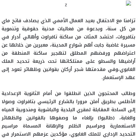
تزامنا مع الاحتفال بعيد العمال الأممي الذي يصادف فاتح ماي
من كل سنة، وبدعوة من فعاليات مدنية حقوقية وتنموية
بتافروات، احتشد المئات من ساكنة تافراوت وأهالي أدرار في
مسيرة غاضبة جابت أهم شوارع المدينة، معبرين من خلالها عن
اعتراضهم ورفضهم المطلق لتهجير ساكنة المنطقة من
أراضيها والسطو على ممتلكاتها تحت ذريعة تحديد الملك
الغابوي،وفي مقدمتها شجر أركان بقوانين وظهائر تعود إلى
عهد الإستعمار
.
وطالب المحتجون الذين انطلقوا من أمام الثانوية الإعدادية
الأطلس بطريق أملن مرورا بالشارع الرئيسي بتافراوت وصولا
إلى الساحة المقابلة لمقري البلدية والباشوية ومندوبية المياه
والغابة، (طالبوا) بإلغاء ما وصفوها بالقوانين والظهائر
الاستعمارية ومراسيم الظلم والإهانة المسماة مراسيم
التحديد الإداري للملك الغابوي، مؤكدين عزمهم الاستمرار في