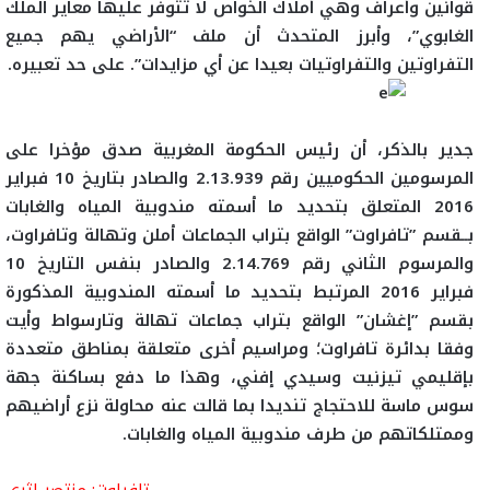
قوانين وأعراف وهي أملاك الخواص لا تتوفر عليها معاير الملك
الغابوي”، وأبرز المتحدث أن ملف “الأراضي يهم جميع
التفراوتين والتفراوتيات بعيدا عن أي مزايدات”. على حد تعبيره.
جدير بالذكر، أن رئيس الحكومة المغربية صدق مؤخرا على
المرسومين الحكوميين رقم 2.13.939 والصادر بتاريخ 10 فبراير
2016 المتعلق بتحديد ما أسمته مندوبية المياه والغابات
بــقسم ”تافراوت” الواقع بتراب الجماعات أملن وتهالة وتافراوت،
والمرسوم الثاني رقم 2.14.769 والصادر بنفس التاريخ 10
فبراير 2016 المرتبط بتحديد ما أسمته المندوبية المذكورة
بقسم ”إغشان” الواقع بتراب جماعات تهالة وتارسواط وأيت
وفقا بدائرة تافراوت؛ ومراسيم أخرى متعلقة بمناطق متعددة
بإقليمي تيزنيت وسيدي إفني، وهذا ما دفع بساكنة جهة
سوس ماسة للاحتجاج تنديدا بما قالت عنه محاولة نزع أراضيهم
وممتلكاتهم من طرف مندوبية المياه والغابات.
تافراوت: منتصر إثري