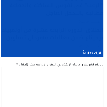
“الرعب” في نفوس الساكنة والجماعة
مطالبة بالتدخل العاجل
أغسطس 6, 2026
انطلاق الدورة الرابعة عشرة من أولمبياد
تيفيناغ ضمن فعاليات مهرجان تيفاوين
أغسطس 6, 2026
اترك تعليقاً
لن يتم نشر عنوان بريدك الإلكتروني.
الحقول الإلزامية مشار إليها بـ
*
ا
ل
ت
ع
ل
ي
ق
*