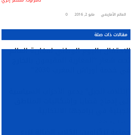
العالم الأمازيغي
مايو 2, 2016
0
مقالات ذات صلة
الاحتفال باليوم الوطني لمغاربة العالم
تحت شعار “المغاربة المقيمون بالخارج
في خدمة أوراش المغرب 2030”
أغسطس 7, 2026
“إئتلاف الجبل” يدعو الأحزاب السياسية
إلى إدماج قضايا وإشكاليات المناطق
الجبلية في برامجها الانتخابية
أغسطس 6, 2026
جماعة تزگزاوين: الكلاب الضالة تزرع