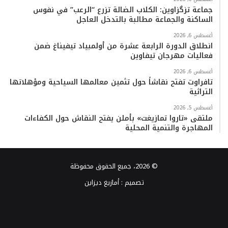
جماعة تزگزاوين: الكلاب الضالة تزرع “الرعب” في نفوس
الساكنة والجماعة مطالبة بالتدخل العاجل
أغسطس 6, 2026
انطلاق الدورة الرابعة عشرة من أولمبياد تيفيناغ ضمن
فعاليات مهرجان تيفاوين
أغسطس 6, 2026
تافراوت تفتح نقاشاً حول تثمين معالمها السياحية ومؤهلاتها
التراثية
أغسطس 5, 2026
ملتقى «تاروا تمازيغت» بأملن يفتح النقاش حول الكفاءات
المهاجرة والتنمية المحلية
© 2026، جميع الحقوق محفوظة
تصميم :
أمازيغ ديزاين
فيسبوك
تويتر
يوتيوب
انستقرام
TikTok
واتساب