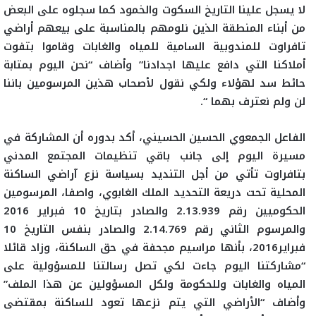
لا يسجل علينا التاريخ السكوت والخمود كما سجلوه على البعض
من أبناء المنطقة الذين نلومهم بالمناسبة على بيعهم أراضي
تافراوت للمندوبية السامية للمياه والغابات وقاموا بتفوت
أملاكنا التي دافع عليها اجدادنا” وأضاف “نحن اليوم بمتابة
حائط سد لهؤلاء ولكي نقول لأصحاب هذين المرسومين باننا
لن ولم نعترف بهما “.
الفاعل الجمعوي الحسين الحسيني، أكد بدوره أن المشاركة في
مسيرة اليوم إلى جانب باقي تنظيمات المجتمع المدني
بتافراوت تأتي من أجل التنديد بسياسة نزع آراضي الساكنة
المحلية تحت دريعة التحديد الملك الغابوي، واصفا، المرسومين
الحكوميين رقم 2.13.939 والصادر بتاريخ 10 فبراير 2016
والمرسوم الثاني رقم 2.14.769 والصادر بنفس التاريخ 10
فبراير2016، بأنها مراسيم مجحفة في حق الساكنة، وزاد قائلا
“مشاركتنا اليوم جاءت لكي تصل رسالتنا للمسؤولية على
المياه والغابات وللحكومة ولكل المسؤولين عن هذا الملف”
وأضاف “الأراضي التي يتم نزعها تعود للساكنة بمقتضى