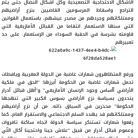
الأشكال الاحتجاجية التصعيدية وكل أشكال النضال حتى يتم
التراجع واسقاط المرسومين القاضيين بنزع أراضيهم
وممتلكاتهم وجردهم من مصدر عيشهم، باستعمال القوانين
التي سنها الاستعمار انتقاما من القبائل الأمازيغية التي
قاومته بشرسة في الحقبة السوداء من الإستعمار. على حد
تعبيرهم
ورفع المتظاهرون شعارات غاضبة من الدولة المغربية ويافطات
تحمل شعارات غاضبة من الحكومة أبرزها: “الحق في ملكية
الأراضي أأساس وجود الإنسان الأمازيغي” و”أهل قبائل أدرار
ينددون بسياسة نزع الأراضي بسوس الكبير التي تنهجها
الحكومة” محذرين في السياق ذاته، من أن نزع أراضيهم
وممتلكاتهم قد يهدد السلم الاجتماعي والاستقرار العام، كما
رفعوا شعارات تستنكر سياسة الدولة اتجاه ساكنة تافروات
وعموم قبائل أدرار من قبيل “علاش
جينا واحتجينا أكال اللّي