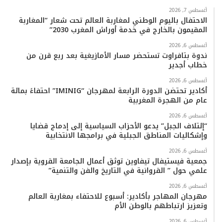
ب
ت
ي
ت
T
س
أغسطس 7, 2026
الاحتفال باليوم الوطني لمغاربة العالم تحت شعار “المغاربة
المقيمون بالخارج في خدمة أوراش المغرب 2030”
و
ر
و
ق
o
ا
أغسطس 6, 2026
ك
ب
ر
k
ب
ندوة بتافراوت تستحضر مسار الأمازيغية بعد ربع قرن من
خطاب أجدير
ا
أغسطس 6, 2026
م
أكادير تحتضن الدورة الرابعة لمهرجان “IMINIG” احتفاءً بمائة
عام من الهجرة المغربية
أغسطس 6, 2026
“إئتلاف الجبل” يدعو الأحزاب السياسية إلى إدماج قضايا
وإشكاليات المناطق الجبلية في برامجها الانتخابية
أغسطس 6, 2026
جمعية فيستيفال تيفاوين توثق أعمال الجامعة القروية بإصدار
علمي حول ” القروانية في التاريخ والفن والتنمية”
أغسطس 6, 2026
مهرجان المهاجر بأكادير: أسبوع للاحتفاء بمغاربة العالم
وتعزيز ارتباطهم بالوطن الأم
أغسطس 6, 2026