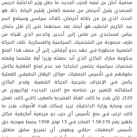
صحفية أعلن عن تبنيه للحزب الجديد، ما جعل وزير الداخلية ادريس
المحمدي يقيل أحرضان من منصبه كعامل إقليم الرباط. ذلك هو
الحدث الذي برز من خلاله أحرضان، كقائد سياسي وسيلمع اسم
عبد الكريم الخطيب هو أيضا، بعد سجنهما على إثر نقل جثمان
عباس لمساعدي من فاس إلى أجدير، والدعم الذي لقياه من
طرف مجموعة من الشخصيات السياسية والعسكرية. ظلت الحركة
الشعبية محظورة في عهد حدو أبرقاش، إلى أن عصف هذا المنع
بحكومة مبارك البكاي الذي أيد بصفته وزيرا أولا ملتمسا وقعته
شخصيات سياسية، يتضمن احتجاجا ضد عدم تمتع المغاربة بكامل
حقوقهم في تأسيس الجمعيات. «وكان الرهان الحقيقي للعملية
يكمن في الإعتراف بشرعية الحركة الشعبية. وقدم البكاي
استقالته للتعبير عن تضامنه مع الحزب الجديد» (واتربوري ص
320). لكن بقدر ما كانت الفئة المشرعة بالمغرب (التي كانت تعمل
تحت وصاية وزارة الداخلية)، تريد إسكات هذه الأصوات، بقدر ما
كانت ترغب في منع تأسيس أي حزب ذو مرجعية أمازيغية. فكان
ظهير رقم 1.58.376 الصادر في 15 نونبر 1958 يضبط بموجبه حق
تأسيس الجمعيات، «يلغي ويعوض أي تشريع سابق متعلق