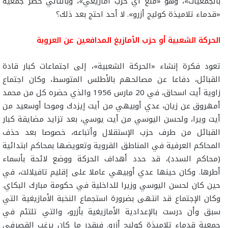
بالجمعيات»، وهو «منع أي حزب أمازيغي»، وبالتالي حظر جمعية
«قدماء تلاميذة كوليج أزرو». لا أحد احتج بعد ذلك؟
الحركة الشعبية أو حزب الأمازيغ المدافعين عن العروبة
تعود فكرة إنشاء «الحركة الشعبية»، إلى اجتماعات كبار قادة
القبائل، دفاعا عن مصالحهم بالأطلس المتوسط، وكان اجتماع
زاوية أيت اسحاق، في 20 مارس 1956 والذي حضره كل من محمد
أمهروق عن زيان، عدي أوبيهي من أيت إيزدك وموحا أوسعيد من
أيت ويرا، ولحسن اليوسي من أيت يوسي، بعد تزايد مضايقة كبار
القبائل من طرف حزب الإستقلال وأتباعه، خصوصا بعد حذف
المحاكم العرفية في المناطق القروية وتعويضها بمحاكم ابتدائية
(محاكم السدد)، قد حدد أهداف الحركة ووضع لائحة بأسماء
أطرها. وكان حينها عدي أوبيهي عاملا على إقليم تافيلالت، في
حين كان لحسن اليوسي وزيرا للداخلية في حكومة مبارك البكاي.
وكان الإجتماع قد انتهى بضرورة استجماع النخبة الأمازيغية التي
سبق وأن درست بالإعدادية الأمازيغية بأزرو، والتي تلتئم في
جمعية قدماء تلاميذة كوليج أزرو. فبقدر ما كان يرغب القصرفي