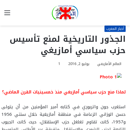
بحث
الق
عن
أخبار المغرب
الجذور التاريخية لمنع تأسيس
حزب سياسي أمازيغي
العالم الأمازيغي
يوليو 2, 2016
1
لماذا منع حزب سياسي أمازيغي منذ خمسينيات القرن الماضي؟
استغرب جون واتربوري في كتابه أمير المؤمنين من أن يتولى
حسن الوزاني الزعامة في منطقة أمازيغية خلال سنتي 1956
و1957، كانت تقاوم تغلغل حزب الإستقلال، حيث كانت الجيوب
التابعة لحزب الشورى والإستقلال متفرقة عبر الأطلس المتوسط