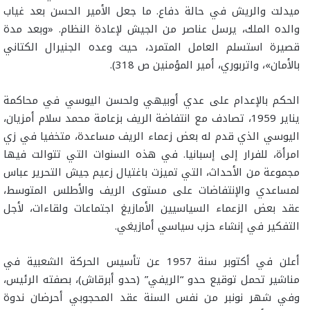
ميدلت والريش في حالة دفاع. ما جعل الأمير الحسن بعد غياب
والده الملك، يرسل عناصر من الجيش لإعادة النظام. «وبعد مدة
قصيرة استسلم العامل المتمرد، حيث وعده الجنيرال الكتاني
بالأمان»، واتربوري، أمير المؤمنين ص 318).
الحكم بالإعدام على عدي أوبيهي ولحسن اليوسي في محاكمة
يناير 1959، تصادف مع انتفاضة الريف بزعامة محمد سلام أمزيان،
اليوسي الذي قدم له بعض زعماء الريف مساعدة، متخفيا في زي
امرأة، للفرار إلى إسبانيا. في هذه السنوات التي تتوالت فيها
مجموعة من الأحداث، التي تميزت باغتيال زعيم جيش التحرير عباس
لمساعدي والإنتفاضات على مستوى الريف والأطلس المتوسط،
عقد بعض الزعماء السياسيين الأمازيغ اجتماعات ولقاءات، لأجل
التفكير في إنشاء حزب سياسي أمازيغي.
أعلن في أكتوبر سنة 1957 عن تأسيس الحركة الشعبية في
مناشير تحمل توقيع حدو “الريفي” (حدو أبرقاش)، بصفته الرئيس،
وفي شهر نونبر من نفس السنة عقد المحجوبي أحرضان ندوة