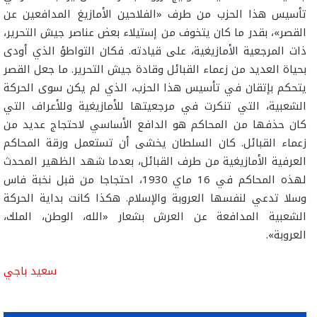
تأسيس هذا الحزب من طرف «الفلاحين الأمازيغ المدافعين عن
القصر»، بقدر ما كان يتخوف من إستيلاء بعض عناصر جيش التحرير،
ذات المرجعية الأمازيغية، على قيادته. فكان التواطؤ الذي أودى
بحياة العديد من زعماء القبائل وقادة جيش التحرير. ما جعل القصر
يتحكم بإتقان في تأسيس هذا الحزب، الذي لم يكن سوى الحركة
الشعبية، التي تنكرت في مرجعيتها للأمازيغية وللأعراف التي
كان حذفها من المحاكم هو الدافع الأساسي لاحتجاج عديد من
زعماء القبائل. كان السلطان يخشى أن تستعمل ورقة المحاكم
العرفية الأمازيغية من طرف القبائل، بعدما شهد الظهير المحدث
لهذه المحاكم في 16 ماي 1930، احتجاجا من قبل نخبة فاس
وسلا تدعي لنفسها العروبة والإسلام. هكذا كانت بداية الحركة
الشعبية المدافعة عن العرش بشعار «الله، الوطن، الملك،
العروبة».
سعيد باجي