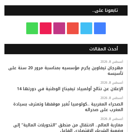
تابعونا على..
ف
ت
ي
ا
T
و
ي
و
و
ن
i
ا
أحدث المقالات
س
ي
ت
س
k
ت
ب
ت
ي
ت
T
س
أغسطس 8, 2026
مهرجان تيفاوين يكرم مؤسسيه بمناسبة مرور 20 سنة على
تأسيسه
و
ر
و
ق
o
ا
أغسطس 8, 2026
ك
ب
ر
k
ب
الإعلان عن نتائج أولمبياد تيفيناغ الوطنية في دورتها 14
ا
أغسطس 8, 2026
الصحراء المغربية ..كولومبيا تُغير موقفها وتعترف بسيادة
المغرب على صحرائه
م
أغسطس 8, 2026
مغاربة العالم.. الانتقال من منطق “التحويلات المالية” إلى
وضعية الشريك الاقتصادي الفاعل