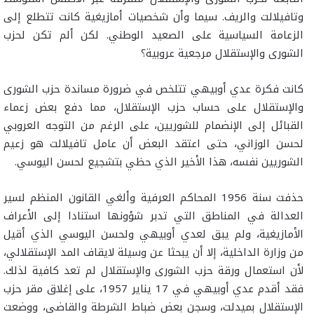
وتافيلالت والريف. سيما وأن شخصيات أمازيغية كانت تتطلع إلى
الزعامة السياسية على الصعيد الوطني. لكن ألم تكن لحزب
الشورى والإستقلال مرجعية عروبية؟
كانت فكرة عدي أوبيهي تتلخص في ضرورة مساندة حزب الشورى
والإستقلال على حساب حزب الإستقلال، مما دفع بعض زعماء
القبائل إلى الإنضمام للشوريين، على الرغم من التوجه العروبي
لحسن الوزاني، حتى اعتقد البعض أن عامل تافيلالت هو زعيم
الشوريين نفسه، هذا الأخير الذي حظي بتشجيع لحسن اليوسي.
حذفت سنة 1956 المحاكم العرفية وألغي القانون المنظم لسير
العدالة في المناطق التي تدبر شؤونها استنادا إلى الأعراف
الأمازيغية، ولم يبق لعدي أوبيهي ولحسن اليوسي الذي أقيل
من وزارة الداخلية، إلا أن يبحثا عن وسيلة لايقاف المد الإستقلالي،
لأن استعمال ورقة حزب الشورى والإستقلال لم تعد كافية لذلك.
فقد أقدم عدي أوبيهي في 17 يناير 1957، على إغلاق مقر حزب
الإستقلال بميدلت، وسجن بعض ضباط الشرطة والقاضي، ووضعت