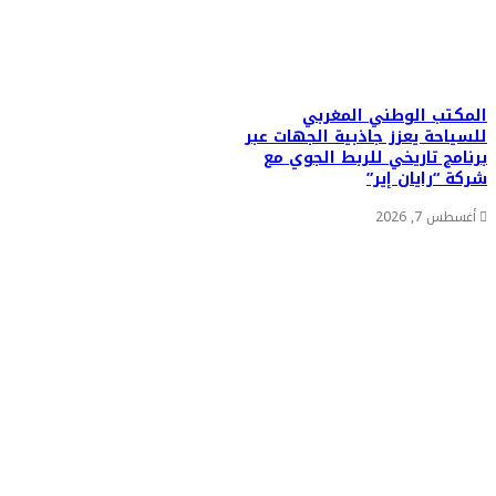
المكتب الوطني المغربي
للسياحة يعزز جاذبية الجهات عبر
برنامج تاريخي للربط الجوي مع
شركة “رايان إير”
أغسطس 7, 2026