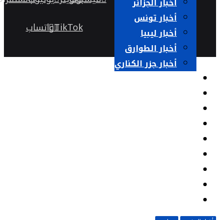
أخبار الجزائر
أخبار تونس
TikTok
واتساب
أخبار ليبيا
أخبار الطوارق
أخبار جزر الكناري
حوارات
قضايا نسائية
كتاب وآراء
السلطة الرابعة
خارج الحدود
صوت وصورة
مختلفات
ثقافة وفن
أرشيف الجريدة