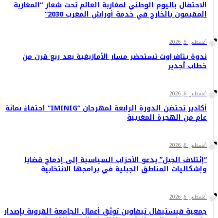
الاحتفال باليوم الوطني لمغاربة العالم تحت شعار “المغاربة
المقيمون بالخارج في خدمة أوراش المغرب 2030”
أغسطس 6, 2026
ندوة بتافراوت تستحضر مسار الأمازيغية بعد ربع قرن من
خطاب أجدير
أغسطس 6, 2026
أكادير تحتضن الدورة الرابعة لمهرجان “IMINIG” احتفاءً بمائة
عام من الهجرة المغربية
أغسطس 6, 2026
“إئتلاف الجبل” يدعو الأحزاب السياسية إلى إدماج قضايا
وإشكاليات المناطق الجبلية في برامجها الانتخابية
أغسطس 6, 2026
جمعية فيستيفال تيفاوين توثق أعمال الجامعة القروية بإصدار