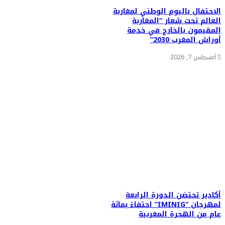
الاحتفال باليوم الوطني لمغاربة
العالم تحت شعار “المغاربة
المقيمون بالخارج في خدمة
أوراش المغرب 2030”
أغسطس 7, 2026
أكادير تحتضن الدورة الرابعة
لمهرجان “IMINIG” احتفاءً بمائة
عام من الهجرة المغربية