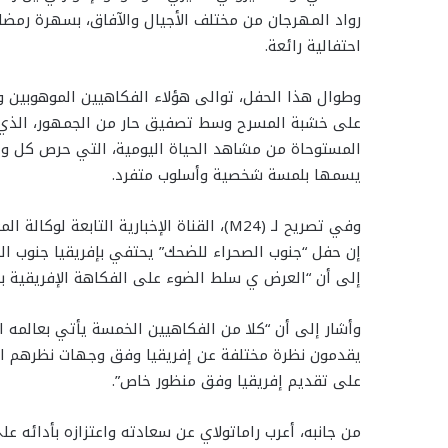
رواد المهرجان من مختلف الأجيال والآفاق، بسهرة رمضا
احتفالية رائعة.
وطوال هذا الحفل، توالى هؤلاء الفكاهيين الموهوبين وا
على خشبة المسرح وسط تصفيق حار من الجمهور، الذي
المستوحاة من مشاهد الحياة اليومية، التي حرص كل و
يسمها بلمسة شخصية وأسلوب متفرد.
وفي تصريح لـ (M24)، القناة الإخبارية التا
إن حفل “جنوب الصحراء للضحك” يحتفي بإفريقيا جنوب ال
إلى أن “العرض ي سلط الضوء على الفكاهة الإفريقية بح
وأشار إلى أن “كلا من الفكاهيين الخمسة يأتي بعالمه 
يقدمون نظرة مختلفة عن إفريقيا وفق وجهات نظرهم ال
على تقديم إفريقيا وفق منظور خاص”.
من جانبه، أعرب راماتولاي عن سعادته واعتزازه بأدائه عل