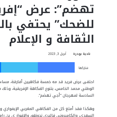
تهضم”: عرض “إفريق
للضحك” يحتفي بالف
الثقافة و الإعلام
نادية بودرة
أبريل 3, 2023
فيسبوك
تويت
شاركها
احتفى عرض فريد قد مه خمسة فكاهيين أفارقة، مساء 
الوطني محمد الخامس، بتنوع الفكاهة الإفريقية، وذلك ف
السادسة لمهرجان “أجي تهضم”.
وهكذا فقد أمتع كل من الفكاهي المغربي الإيفواري و
السعدي، والكاميروني فاليري ندونغو، والإفوار ي ين راما