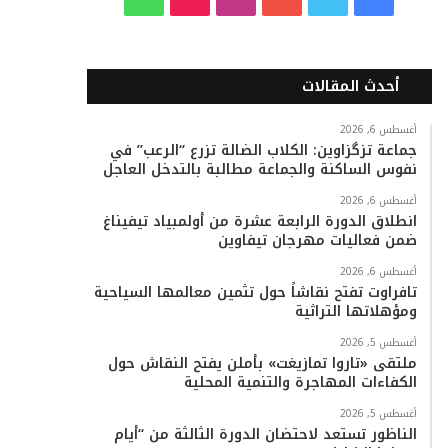
ي
و
و
ن
i
ا
س
ي
ت
س
k
ت
أحدث المقالات
ب
ت
ي
ت
T
س
أغسطس 6, 2026
جماعة تزگزاوين: الكلاب الضالة تزرع “الرعب” في
و
ر
و
ق
o
ا
نفوس الساكنة والجماعة مطالبة بالتدخل العاجل
ك
ب
ر
k
ب
أغسطس 6, 2026
انطلاق الدورة الرابعة عشرة من أولمبياد تيفيناغ
ا
ضمن فعاليات مهرجان تيفاوين
م
أغسطس 6, 2026
تافراوت تفتح نقاشاً حول تثمين معالمها السياحية
ومؤهلاتها التراثية
أغسطس 5, 2026
ملتقى «تاروا تمازيغت» بأملن يفتح النقاش حول
الكفاءات المهاجرة والتنمية المحلية
أغسطس 5, 2026
الناظور تستعد لاحتضان الدورة الثالثة من “أيام