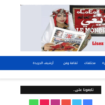
بحث
ة
مختلفات
ثقافة وفن
أرشيف الجريدة
عن
تابعونا على..
ف
ت
ي
ا
T
و