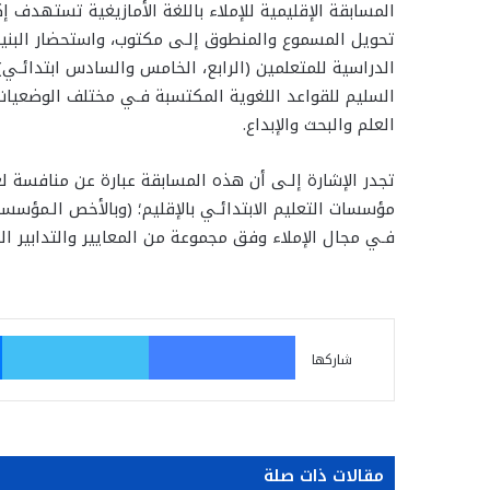
المسابقة الإقليمية للإملاء باللغة الأمازيغية تستهدف إك
تحويل المسموع والمنطوق إلـى مكتوب، واستحضار البنيات
الدراسية للمتعلمين (الرابع، الخامس والسادس ابتدائـي
السليم للقواعد اللغوية المكتسبة فـي مختلف الوضعيات
العلم والبحث والإبداع.
تجدر الإشارة إلـى أن هذه المسابقة عبارة عن منافسة لغو
مؤسسات التعليم الابتدائـي بالإقليم؛ (وبالأخص الـمؤس
فـي مجال الإملاء وفق مجموعة من المعايير والتدابير ال
فيسبوك
تو
شاركها
مقالات ذات صلة