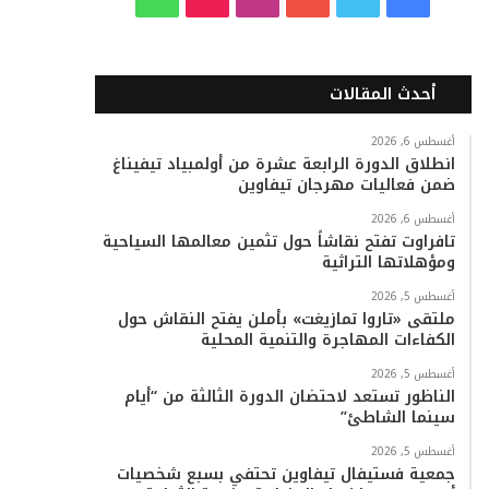
ي
و
و
ن
i
ا
س
ي
ت
س
k
ت
أحدث المقالات
ب
ت
ي
ت
T
س
أغسطس 6, 2026
انطلاق الدورة الرابعة عشرة من أولمبياد تيفيناغ
و
ر
و
ق
o
ا
ضمن فعاليات مهرجان تيفاوين
ك
ب
ر
k
ب
أغسطس 6, 2026
تافراوت تفتح نقاشاً حول تثمين معالمها السياحية
ا
ومؤهلاتها التراثية
م
أغسطس 5, 2026
ملتقى «تاروا تمازيغت» بأملن يفتح النقاش حول
الكفاءات المهاجرة والتنمية المحلية
أغسطس 5, 2026
الناظور تستعد لاحتضان الدورة الثالثة من “أيام
سينما الشاطئ”
أغسطس 5, 2026
جمعية فستيفال تيفاوين تحتفي بسبع شخصيات