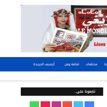
بحث
ة
مختلفات
ثقافة وفن
أرشيف الجريدة
عن
تابعونا على..
ف
ت
ي
ا
T
و