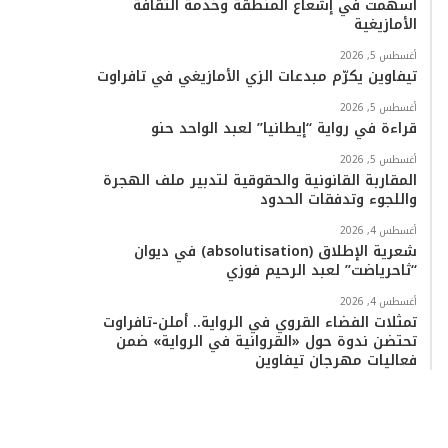
أسهمت في إشعاع المنطقة وخدمة الثقافة
الأمازيغية
أغسطس 5, 2026
تيفاوين يكرّم مبدعات الزي الأمازيغي في تافراوت
أغسطس 5, 2026
قراءة في رواية “إيطانيا” لعبد الواحد حنو
أغسطس 5, 2026
المقاربة القانونية والحقوقية لتدبير ملف الهجرة
واللجوء وتدفقات الحدود
أغسطس 4, 2026
شعرية الإطلاق (absolutisation) في ديوان
“ثاحرياضت” لعبد الرحيم فوزي
أغسطس 4, 2026
تمثلات الفضاء القروي في الرواية.. أملن-تافراوت
تحتضن ندوة حول «القروانية في الرواية» ضمن
فعاليات مهرجان تيفاوين