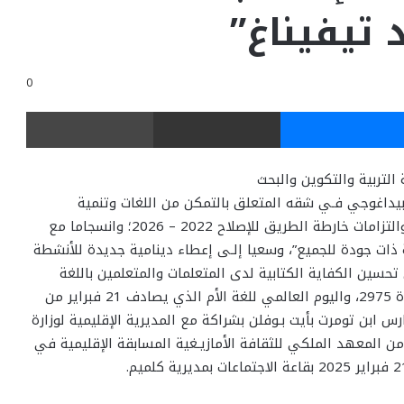
د تيفيناغ”
0
ر
ماسنجر
مشاركة عبر البريد
طباعة
51.1 المتعلق بمنظومة التربية والتكوين والبحث
 بتطوير النموذج البيداغوجي فـي شقه المتعلق بالتمكن من اللغات وتنمية
الكفايات اللغوية لدى المتعلمين، وانسجاما مع أهداف والتزامات خارطة الطريق للإصلاح 2022 – 2026؛ وانسجاما مع
ات جودة للجميع”، وسعيا إلـى إعطاء دينامية جديدة للأنشطة
 تحسين الكفاية الكتابية لدى المتعلمات والمتعلمين باللغة
الأمازيغية، وفـي إطار الاحتفال بالسنة الأمازيغية الجديدة 2975، واليوم العالمي للغة الأم الذي يصادف 21 فبراير من
 ابن تومرت بأيت بـوفلن بشراكة مع المديرية الإقليمية لوزارة
 من المعهد الملكي للثقافة الأمازيـغية المسابقة الإقليمية في