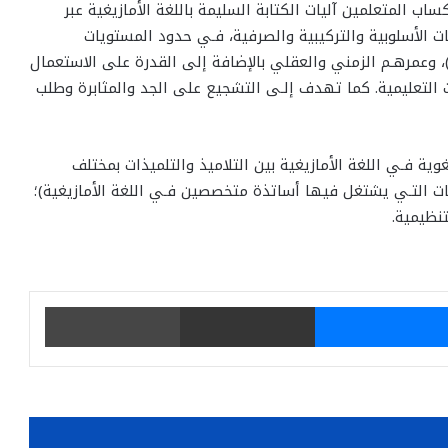
ساب المتعلمين آليات الكتابة السليمة باللغة الأمازيغية عبر
 الأسلوبية والتركيبية والصرفية، فـي حدود المستويات
)، وعمرهـم الزمني والعقلي بالإضافة إلى القدرة على الاستعمال
 التعليمية. كما تهدف إلـى التشجيع على الجد والمثابرة وطلب
ية فـي اللغة الأمازيغية بين التلاميذ والتلميذات بمختلف
سات التـي يشتغل فيها أساتذة متخصصين فـي اللغة الأمازيغية)؛
تنظيمية.
يتر
ماسنجر
مشاركة عبر البريد
طباعة