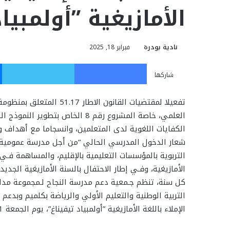
الأمازيغية ”أولمبيا
نادية بودرة
فبراير 18, 2025
فيسبوك
تويت
شاركها
تفعيلا لمقتضيات القانون الاطار 7
العلمي، خاصة المشروع رقم 8 الخاص
شعار الدخول المدرسي الحالي “من أجل مدرسة عمومية ذ
التربوية بالمؤسسات التعليمية بالإقليم، والمساهمة فـي
كل سنة، تنظم جـمعية دعم مدرسة النجاح لـمجموعة مدارس
التربية الوطنية والتعليم الأولي والرياضة بكلميم وبدعم
الإملاء باللغة الأمازيغية ”أولمبياد تيفيناغ”، يوم الجمعة 21 فبراير 2025 بقاعة الاجتماعات بمديرية كلميم.