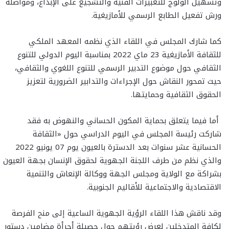
وتسهيل الولوج للتعبيرات الفنية والتشجيع على الإبداع، ومواصلة
ورش تفعيل الطابع الرسمي للأمازيغية.
كما شارك المجلس في اللقاء الذي نظمه المعهد الملكي
للثقافة الأمازيغية 23 ماي 2022 بمناسبة اليوم الدولي للتنوع
الثقافي حول موضوع التدبير الرسمي للتنوع اللغوي والثقافي،
حيث تمحور النقاش حول الإجراءات والتدابير الضرورية لتعزيز
الحقوق الثقافية وحمايتها.
أما فيما يتعلق بحماية المكون الحساني والنهوض به فقد
شاركت رئيسة المجلس في اليوم الدراسي حول «الثقافة
الحسانية عشر سنوات بعد الدسترة بالعيون يوم 07 يونيو 2022
والذي نظم من طرف اللجنة الجهوية لحقوق الإنسان بجهة العيون
بشراكة مع الولاية ومجلس الجهة ووكالة الإنعاش والتنمية
الاقتصادية والاجتماعية للأقاليم الجنوبية.
وقد ناقش هذا اللقاء الرؤية الجهوية الساعية إلى منح الفرصة
لكافة المتدخلين لعرض رؤيتهم حول حصيلة أجرأة مضامين دستور