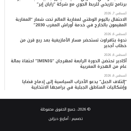
برنامج تاريخي للربط الجوي مع شركة “رايان إير”
أغسطس 7, 2026
الاحتفال باليوم الوطني لمغاربة العالم تحت شعار “المغاربة
المقيمون بالخارج في خدمة أوراش المغرب 2030”
أغسطس 6, 2026
ندوة بتافراوت تستحضر مسار الأمازيغية بعد ربع قرن من
خطاب أجدير
أغسطس 6, 2026
أكادير تحتضن الدورة الرابعة لمهرجان “IMINIG” احتفاءً بمائة
عام من الهجرة المغربية
أغسطس 6, 2026
“إئتلاف الجبل” يدعو الأحزاب السياسية إلى إدماج قضايا
وإشكاليات المناطق الجبلية في برامجها الانتخابية
© 2026، جميع الحقوق محفوظة
تصميم :
أمازيغ ديزاين