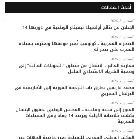
أحدث المقالات
س
ي
ت
س
k
ت
ب
ت
ي
ت
T
س
أغسطس 8, 2026
الإعلان عن نتائج أولمبياد تيفيناغ الوطنية في دورتها 14
و
ر
و
ق
o
ا
أغسطس 8, 2026
الصحراء المغربية ..كولومبيا تُغير موقفها وتعترف بسيادة
ك
ب
ر
k
ب
المغرب على صحرائه
ا
أغسطس 8, 2026
مغاربة العالم.. الانتقال من منطق “التحويلات المالية” إلى
وضعية الشريك الاقتصادي الفاعل
م
أغسطس 7, 2026
محمد فارسي يطرق باب الترجمة الفورية إلى الأمازيغية في
البرلمان المغربي
أغسطس 7, 2026
العبور إلى سبتة ومليلية.. المجلس الوطني لحقوق الإنسان
يكشف خلاصاته الأولية ويرصد 14 وفاة وفق المعطيات
المغربية
أغسطس 7, 2026
المكتب الوطني المغربي للسياحة يعزز جاذبية الجهات عبر