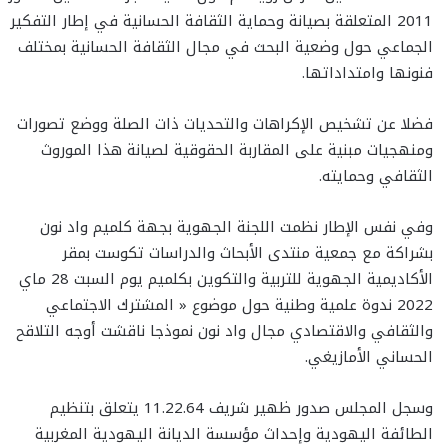
2011 المتعلقة بصيانة وحماية الثقافة الحسانية في إطار التفكير
الجماعي حول وضعية البحث في مجال الثقافة الحسانية بمختلف
فنونها وامتداداتها.
فضلا عن تشخيص الإكراهات والتحديات ذات الصلة ووضع تصورات
ومنهجيات مبنية على المقاربة الحقوقية لصيانة هذا الموروث
الثقافي وحمايته.
وفي نفس الإطار نظمت اللجنة الجهوية بجهة كلميم واد نون
بشراكة مع جمعية منتدى الأبحاث والدراسات تكوست بمقر
الأكاديمية الجهوية للتربية والتكوين بكلميم يوم السبت 28 ماي
2022 ندوة علمية وطنية حول موضوع « المشترك الاجتماعي
والثقافي والاقتصادي مجال واد نون نموذجا ناقشت أوجه التلاقح
الحساني الأمازيغي.
وسجل المجلس صدور ظهير شريف 11.22.64 يتعلق بتنظيم
الطائفة اليهودية وإحداث مؤسسة الديانة اليهودية المغربية