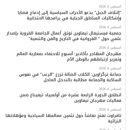
ا
أغسطس 6, 2026
م
“إئتلاف الجبل” يدعو الأحزاب السياسية إلى إدماج قضايا
وإشكاليات المناطق الجبلية في برامجها الانتخابية
أغسطس 6, 2026
جمعية فيستيفال تيفاوين توثق أعمال الجامعة القروية بإصدار
علمي حول ” القروانية في التاريخ والفن والتنمية”
أغسطس 6, 2026
مهرجان المهاجر بأكادير: أسبوع للاحتفاء بمغاربة العالم
وتعزيز ارتباطهم بالوطن الأم
أغسطس 6, 2026
جماعة تزگزاوين: الكلاب الضالة تزرع “الرعب” في نفوس
الساكنة والجماعة مطالبة بالتدخل العاجل
أغسطس 6, 2026
انطلاق الدورة الرابعة عشرة من أولمبياد تيفيناغ ضمن
فعاليات مهرجان تيفاوين
أغسطس 6, 2026
تافراوت تفتح نقاشاً حول تثمين معالمها السياحية ومؤهلاتها
التراثية