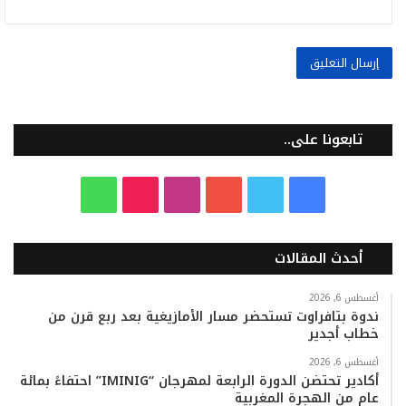
تابعونا على..
ف
ت
ي
ا
T
و
ي
و
و
ن
i
ا
أحدث المقالات
س
ي
ت
س
k
ت
ب
ت
ي
ت
T
س
أغسطس 6, 2026
ندوة بتافراوت تستحضر مسار الأمازيغية بعد ربع قرن من
خطاب أجدير
و
ر
و
ق
o
ا
أغسطس 6, 2026
ك
ب
ر
k
ب
أكادير تحتضن الدورة الرابعة لمهرجان “IMINIG” احتفاءً بمائة
عام من الهجرة المغربية