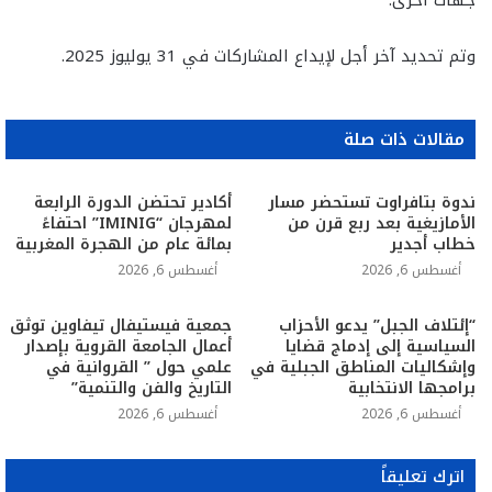
جهات أخرى.
وتم تحديد آخر أجل لإيداع المشاركات في 31 يوليوز 2025.
مقالات ذات صلة
ندوة بتافراوت تستحضر مسار
أكادير تحتضن الدورة الرابعة
الأمازيغية بعد ربع قرن من
لمهرجان “IMINIG” احتفاءً
خطاب أجدير
بمائة عام من الهجرة المغربية
أغسطس 6, 2026
أغسطس 6, 2026
“إئتلاف الجبل” يدعو الأحزاب
جمعية فيستيفال تيفاوين توثق
السياسية إلى إدماج قضايا
أعمال الجامعة القروية بإصدار
وإشكاليات المناطق الجبلية في
علمي حول ” القروانية في
برامجها الانتخابية
التاريخ والفن والتنمية”
أغسطس 6, 2026
أغسطس 6, 2026
اترك تعليقاً