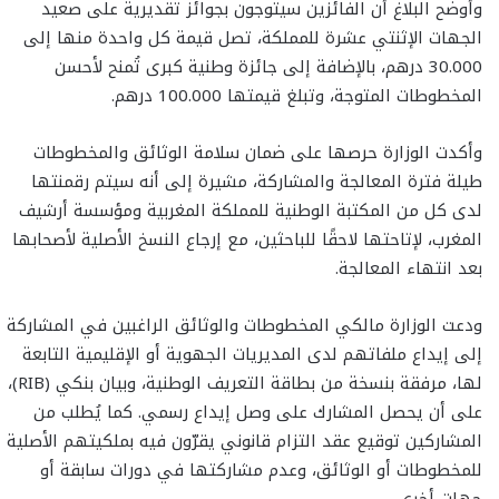
وأوضح البلاغ أن الفائزين سيتوجون بجوائز تقديرية على صعيد
الجهات الإثنتي عشرة للمملكة، تصل قيمة كل واحدة منها إلى
30.000 درهم، بالإضافة إلى جائزة وطنية كبرى تُمنح لأحسن
المخطوطات المتوجة، وتبلغ قيمتها 100.000 درهم.
وأكدت الوزارة حرصها على ضمان سلامة الوثائق والمخطوطات
طيلة فترة المعالجة والمشاركة، مشيرة إلى أنه سيتم رقمنتها
لدى كل من المكتبة الوطنية للمملكة المغربية ومؤسسة أرشيف
المغرب، لإتاحتها لاحقًا للباحثين، مع إرجاع النسخ الأصلية لأصحابها
بعد انتهاء المعالجة.
ودعت الوزارة مالكي المخطوطات والوثائق الراغبين في المشاركة
إلى إيداع ملفاتهم لدى المديريات الجهوية أو الإقليمية التابعة
لها، مرفقة بنسخة من بطاقة التعريف الوطنية، وبيان بنكي (RIB)،
على أن يحصل المشارك على وصل إيداع رسمي. كما يُطلب من
المشاركين توقيع عقد التزام قانوني يقرّون فيه بملكيتهم الأصلية
للمخطوطات أو الوثائق، وعدم مشاركتها في دورات سابقة أو