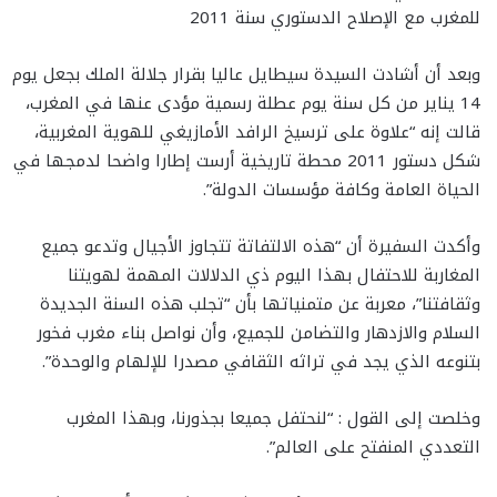
للمغرب مع الإصلاح الدستوري سنة 2011
وبعد أن أشادت السيدة سيطايل عاليا بقرار جلالة الملك بجعل يوم
14 يناير من كل سنة يوم عطلة رسمية مؤدى عنها في المغرب،
قالت إنه “علاوة على ترسيخ الرافد الأمازيغي للهوية المغربية،
شكل دستور 2011 محطة تاريخية أرست إطارا واضحا لدمجها في
الحياة العامة وكافة مؤسسات الدولة”.
وأكدت السفيرة أن “هذه الالتفاتة تتجاوز الأجيال وتدعو جميع
المغاربة للاحتفال بهذا اليوم ذي الدلالات المهمة لهويتنا
وثقافتنا”، معربة عن متمنياتها بأن “تجلب هذه السنة الجديدة
السلام والازدهار والتضامن للجميع، وأن نواصل بناء مغرب فخور
بتنوعه الذي يجد في تراثه الثقافي مصدرا للإلهام والوحدة”.
وخلصت إلى القول : “لنحتفل جميعا بجذورنا، وبهذا المغرب
التعددي المنفتح على العالم”.