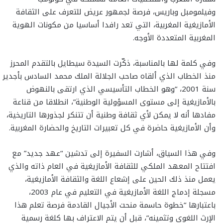
وفيلمومبل وباريس، فرصة لجمهور عريض للتعرف على الثقافة
الأمازيغية المغربية، التي تعد رافدا أساسيا من مكونات الهوية
المغربية المتعددة الأوجه.
وفي كلمة لها بالمناسبة، ذكّرت السيدة سيطايل بالتقدم المحرز
منذ الخطاب الذي ألقاه صاحب الجلالة الملك محمد السادس بأجدير
سنة 2001، “وهو الخطاب التأسيسي الذي ارتقى بالنهوض
بالأمازيغية إلى مستوى المسؤولية الوطنية”، انطلاقا من قناعة
مفادها أنه لا يمكن لأي ثقافة وطنية أن تتنكر لجذورها التاريخية،
وأن الأمازيغية حاضرة في كل تعبيرات التاريخ والحضارة المغربية.
وفي هذا السياق، أشارت السفيرة إلى تدشين “عهد جديد” مع
افتتاح المعهد الملكي للثقافة الأمازيغية في العام ذاته والذي
يعمل منذ ذلك الحين على إشعاع اللغة والثقافة الأمازيغية،
مسجلة إدماج اللغة الأمازيغية في التعليم في عام 2003،
باعتبارها “خطوة حاسمة منحت الأجيال القادمة فرصة تعلم هذا
الإرث اللغوي وتثمينه”، قبل أن يتم الاعتراف بها كلغة رسمية