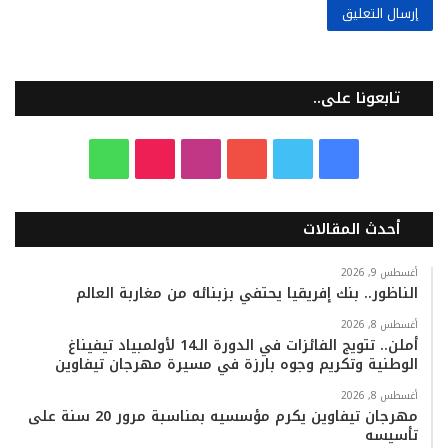
تابعونا على..
ف
ت
ي
ا
T
و
ي
و
و
ن
i
ا
أحدث المقالات
س
ي
ت
س
k
ت
ب
ت
ي
ت
T
س
أغسطس 9, 2026
الناظور.. بنك إفريقيا يحتفي بزبنائه من مغاربة العالم
و
ر
و
ق
o
ا
أغسطس 8, 2026
أملن.. تتويج الفائزات في الدورة الـ14 لأولمبياد تيفيناغ
ك
ب
ر
k
ب
الوطنية وتكريم وجوه بارزة في مسيرة مهرجان تيفاوين
ا
أغسطس 8, 2026
مهرجان تيفاوين يكرم مؤسسيه بمناسبة مرور 20 سنة على
تأسيسه
م