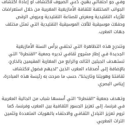
وفي جو احتفالي بهيج، دُعي الضيوف لاكتشاف أو إعادة اكتشاف
الجوانب المختلفة للثقافة الأمازيغية المغربية من خلال استعراضات
للأزياء التقليدية ومعرض للصناعة التقليدية وعروض الرقص
وحفلات موسيقية للآلات الموسيقية التقليدية التي تمثل مختلف
جهات المغرب.
وتندرج هذه التظاهرة التي تحتفي برأس السنة الأمازيغية
الجديدة في إطار مشروع ثقافي تديره جمعية “القنطرة” التي
تستهدف الجيلين الثالث والرابع من المغاربة المقيمين بالخارج،
بالإضافة إلى أصدقاء المغرب الذين “لديهم فضول لاكتشاف
ثقافتنا وهويتنا وتاريخنا”، حسب ما صرحت به رئيسة هذه المبادرة،
إيناس البصري.
وتهدف جمعية “القنطرة” التي أسسها شباب من الجالية المغربية
في فرنسا، إلى تعزيز الجسور الثقافية بين المغرب وفرنسا، كما
تروم تعزيز التبادل الثقافي والاحتفاء بالهويات المتعددة وتثمين
التراث المغربي.