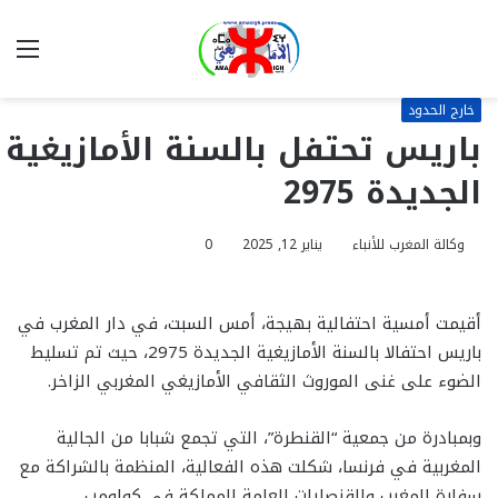
بحث
الق
عن
خارج الحدود
باريس تحتفل بالسنة الأمازيغية
الجديدة 2975
وكالة المغرب للأنباء
يناير 12, 2025
0
أقيمت أمسية احتفالية بهيجة، أمس السبت، في دار المغرب في
باريس احتفالا بالسنة الأمازيغية الجديدة 2975، حيث تم تسليط
الضوء على غنى الموروث الثقافي الأمازيغي المغربي الزاخر.
وبمبادرة من جمعية “القنطرة”، التي تجمع شبابا من الجالية
المغربية في فرنسا، شكلت هذه الفعالية، المنظمة بالشراكة مع
سفارة المغرب والقنصليات العامة للمملكة في كولومب