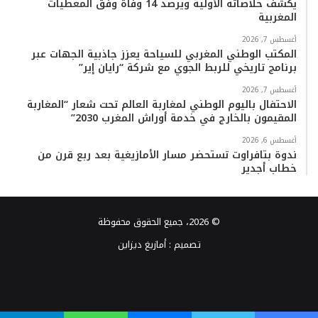
يكشف خلاصاته الأولية ويرصد 14 وفاة وفق المعطيات
المغربية
أغسطس 7, 2026
المكتب الوطني المغربي للسياحة يعزز جاذبية الجهات عبر
برنامج تاريخي للربط الجوي مع شركة “رايان إير”
أغسطس 7, 2026
الاحتفال باليوم الوطني لمغاربة العالم تحت شعار “المغاربة
المقيمون بالخارج في خدمة أوراش المغرب 2030”
أغسطس 6, 2026
ندوة بتافراوت تستحضر مسار الأمازيغية بعد ربع قرن من
خطاب أجدير
© 2026، جميع الحقوق محفوظة
تصميم :
أمازيغ ديزاين
فيسبوك
تويتر
يوتيوب
انستقرام
TikTok
واتساب