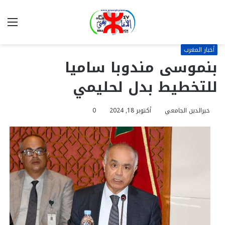
بحث
الق
عن
أخبار المغرب
بنموسى مندوبا ساميا
للتخطيط بدل لحليمي
خيرالدين الجامعي
أكتوبر 18, 2024
0