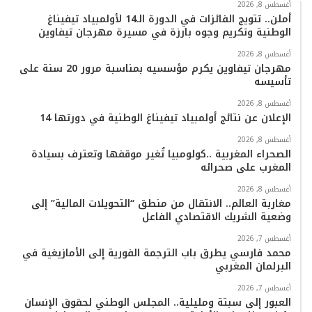
ب
ت
ي
ت
T
س
أغسطس 8, 2026
أملن.. تتويج الفائزات في الدورة الـ14 لأولمبياد تيفيناغ
الوطنية وتكريم وجوه بارزة في مسيرة مهرجان تيفاوين
و
ر
و
ق
o
ا
أغسطس 8, 2026
ك
ب
ر
k
ب
مهرجان تيفاوين يكرم مؤسسيه بمناسبة مرور 20 سنة على
تأسيسه
ا
أغسطس 8, 2026
م
الإعلان عن نتائج أولمبياد تيفيناغ الوطنية في دورتها 14
أغسطس 8, 2026
الصحراء المغربية ..كولومبيا تُغير موقفها وتعترف بسيادة
المغرب على صحرائه
أغسطس 8, 2026
مغاربة العالم.. الانتقال من منطق “التحويلات المالية” إلى
وضعية الشريك الاقتصادي الفاعل
أغسطس 7, 2026
محمد فارسي يطرق باب الترجمة الفورية إلى الأمازيغية في
البرلمان المغربي
أغسطس 7, 2026
العبور إلى سبتة ومليلية.. المجلس الوطني لحقوق الإنسان