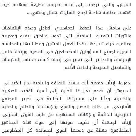
العيش، والتي ترجمت إلى قتله بطريقة فظيعة ومهينة حيث
هشمت عظامه شاحنة لجمع النفايات بشكل وحشي.
…
على هامش هذا الضغط الجماهيري العادل وهذه الإنتفاضات
والثورات الشعبية السلمية التي تجوب مناطق ريفية ومغربية
وعالمية جراء تنديدها بهذا العمل المشين ومطالبتها بالمحاسبة
الفورية لجميع المسؤولين المضطلعين في القضية وبإتخاذ كامل
الإجراءات والتدابير التي تسير في إتجاه كشف مختلف الملابسات
والتفاصيل المحيطة بالحادث الأليم.
بدورها، إرتأت جمعية أيت سعيد للثقافة والتنمية بدار الكبداني
الدريوش أن تقدم تعازيها الحارة إلى أسرة الفقيد الصغيرة
والكبيرة، ودأبا على مسيرتها النضالية في تحرير المجتمع
الأمازيغي من حالة الحصار والقمع والإستبداد والظلم والحكرة
التاريخية الدائمة والإهانات الممنهجة من طرف القوى المخزني،
إرتأت الجمعية أن تضيف صوتها إلى صوت هذه الجماهير
المتظاهرة معلنة عن دعمها القوي لمساندة كل المظلومين