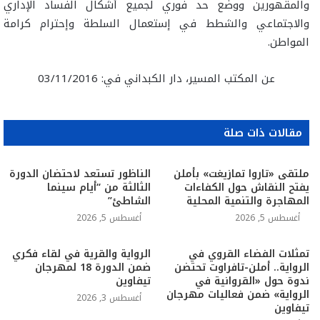
والمقهورين ووضع حد فوري لجميع أشكال الفساد الإداري
والاجتماعي والشطط في إستعمال السلطة وإحترام كرامة
المواطن.
عن المكتب المسير، دار الكبداني في: 03/11/2016
مقالات ذات صلة
ملتقى «تاروا تمازيغت» بأملن
الناظور تستعد لاحتضان الدورة
يفتح النقاش حول الكفاءات
الثالثة من “أيام سينما
المهاجرة والتنمية المحلية
الشاطئ”
أغسطس 5, 2026
أغسطس 5, 2026
تمثلات الفضاء القروي في
الرواية والقرية في لقاء فكري
الرواية.. أملن-تافراوت تحتضن
ضمن الدورة 18 لمهرجان
ندوة حول «القروانية في
تيفاوين
الرواية» ضمن فعاليات مهرجان
أغسطس 3, 2026
تيفاوين