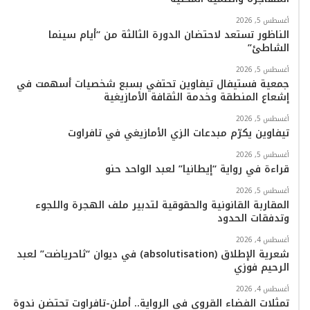
و
ر
و
ق
o
ا
أغسطس 5, 2026
ك
ب
ر
k
ب
الناظور تستعد لاحتضان الدورة الثالثة من “أيام سينما
الشاطئ”
ا
أغسطس 5, 2026
م
جمعية فستيفال تيفاوين تحتفي بسبع شخصيات أسهمت في
إشعاع المنطقة وخدمة الثقافة الأمازيغية
أغسطس 5, 2026
تيفاوين يكرّم مبدعات الزي الأمازيغي في تافراوت
أغسطس 5, 2026
قراءة في رواية “إيطانيا” لعبد الواحد حنو
أغسطس 5, 2026
المقاربة القانونية والحقوقية لتدبير ملف الهجرة واللجوء
وتدفقات الحدود
أغسطس 4, 2026
شعرية الإطلاق (absolutisation) في ديوان “ثاحرياضت” لعبد
الرحيم فوزي
أغسطس 4, 2026
تمثلات الفضاء القروي في الرواية.. أملن-تافراوت تحتضن ندوة