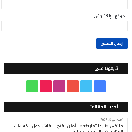
الموقع الإلكتروني
تابعونا على..
ف
ت
ي
ا
T
و
ي
و
و
ن
i
ا
أحدث المقالات
س
ي
ت
س
k
ت
ب
ت
ي
ت
T
س
أغسطس 5, 2026
ملتقى «تاروا تمازيغت» بأملن يفتح النقاش حول الكفاءات
المهاجرة والتنمية المحلية