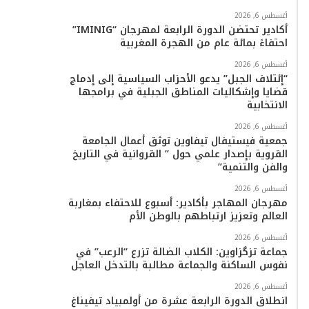
أغسطس 6, 2026
أكادير تحتضن الدورة الرابعة لمهرجان “IMINIG”
احتفاءً بمائة عام من الهجرة المغربية
أغسطس 6, 2026
“إئتلاف الجبل” يدعو الأحزاب السياسية إلى إدماج
قضايا وإشكاليات المناطق الجبلية في برامجها
الانتخابية
أغسطس 6, 2026
جمعية فيستيفال تيفاوين توثق أعمال الجامعة
القروية بإصدار علمي حول ” القروانية في التاريخ
والفن والتنمية”
أغسطس 6, 2026
مهرجان المهاجر بأكادير: أسبوع للاحتفاء بمغاربة
العالم وتعزيز ارتباطهم بالوطن الأم
أغسطس 6, 2026
جماعة تزگزاوين: الكلاب الضالة تزرع “الرعب” في
نفوس الساكنة والجماعة مطالبة بالتدخل العاجل
أغسطس 6, 2026
انطلاق الدورة الرابعة عشرة من أولمبياد تيفيناغ