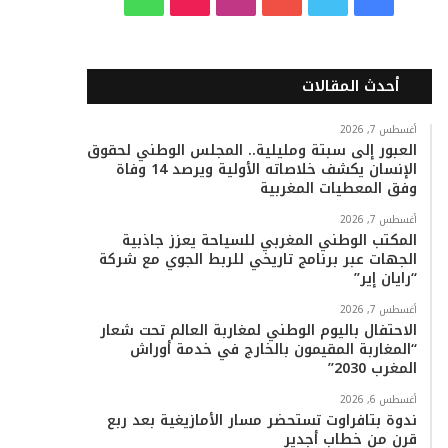
ي
و
و
ن
i
ا
س
ي
ت
س
k
ت
أحدث المقالات
ب
ت
ي
ت
T
س
أغسطس 7, 2026
العبور إلى سبتة ومليلية.. المجلس الوطني لحقوق
و
ر
و
ق
o
ا
الإنسان يكشف خلاصاته الأولية ويرصد 14 وفاة
وفق المعطيات المغربية
ك
ب
ر
k
ب
أغسطس 7, 2026
ا
المكتب الوطني المغربي للسياحة يعزز جاذبية
الجهات عبر برنامج تاريخي للربط الجوي مع شركة
م
“رايان إير”
أغسطس 7, 2026
الاحتفال باليوم الوطني لمغاربة العالم تحت شعار
“المغاربة المقيمون بالخارج في خدمة أوراش
المغرب 2030”
أغسطس 6, 2026
ندوة بتافراوت تستحضر مسار الأمازيغية بعد ربع
قرن من خطاب أجدير