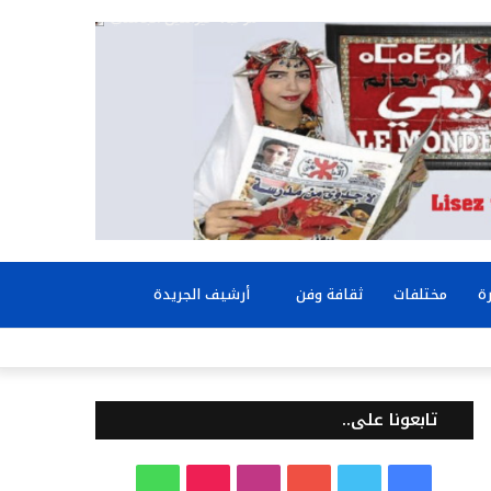
بحث
ة
مختلفات
ثقافة وفن
أرشيف الجريدة
عن
تابعونا على..
ف
ت
ي
ا
T
و