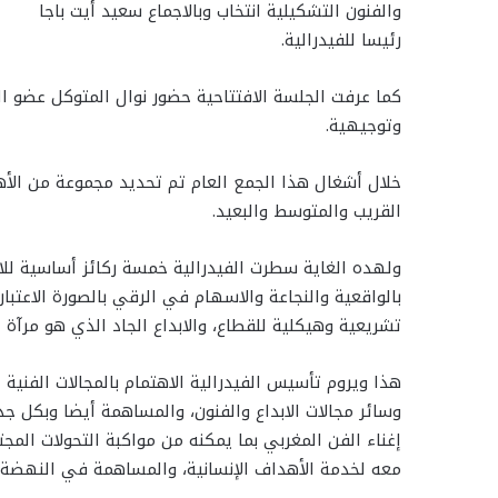
والفنون التشكيلية انتخاب وبالاجماع سعيد أيت باجا
رئيسا للفيدرالية.
كما عرفت الجلسة الافتتاحية حضور نوال المتوكل عضو ال
وتوجيهية.
خلال أشغال هذا الجمع العام تم تحديد مجموعة من الأ
القريب والمتوسط والبعيد.
ولهده الغاية سطرت الفيدرالية خمسة ركائز أساسية للا
بالواقعية والنجاعة والاسهام في الرقي بالصورة الاعتب
تشريعية وهيكلية للقطاع، والابداع الجاد الذي هو مرآة ا
هذا ويروم تأسيس الفيدرالية الاهتمام بالمجالات الفنية
وسائر مجالات الابداع والفنون، والمساهمة أيضا وبكل جد
إغناء الفن المغربي بما يمكنه من مواكبة التحولات الم
معه لخدمة الأهداف الإنسانية، والمساهمة في النهضة ال