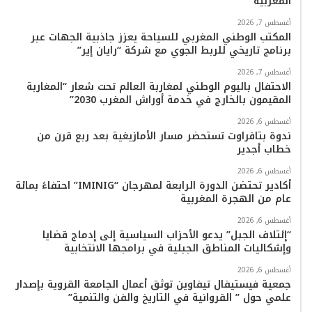
المغربية
م
أغسطس 7, 2026
المكتب الوطني المغربي للسياحة يعزز جاذبية الجهات عبر
برنامج تاريخي للربط الجوي مع شركة “رايان إير”
أغسطس 7, 2026
الاحتفال باليوم الوطني لمغاربة العالم تحت شعار “المغاربة
المقيمون بالخارج في خدمة أوراش المغرب 2030”
أغسطس 6, 2026
ندوة بتافراوت تستحضر مسار الأمازيغية بعد ربع قرن من
خطاب أجدير
أغسطس 6, 2026
أكادير تحتضن الدورة الرابعة لمهرجان “IMINIG” احتفاءً بمائة
عام من الهجرة المغربية
أغسطس 6, 2026
“إئتلاف الجبل” يدعو الأحزاب السياسية إلى إدماج قضايا
وإشكاليات المناطق الجبلية في برامجها الانتخابية
أغسطس 6, 2026
جمعية فيستيفال تيفاوين توثق أعمال الجامعة القروية بإصدار
علمي حول ” القروانية في التاريخ والفن والتنمية”