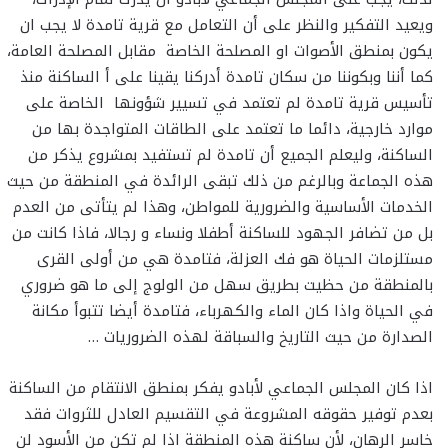
ويعيد التفكير والنظر على أن التعامل مع قرية تامدة لا يجب ان
يكون بمنطق الأصوات او المصلحة الخاصة مقابل المصلحة العامة،
كما أننا وبكوننا من سكان تامدة أدركنا يقينا على أ الساكنة منذ
تأسيس قرية تامدة لم تعتمد في تسيير شؤونها الخاصة على
موارد خارجية، دائما ما تعتمد على الطاقات المتواجدة بها من
الساكنة، وليعلم الجميع أن تامدة لم تستفيد بمشروع يذكر من
هذه الجماعة وبالرغم من ذلك تبقى الرائدة في المنطقة من حيث
الخدمات الأساسية والضرورية للمواطن، وهذا لم يتأتى من العدم
بل من تضافر الجهود للساكنة أطفلا ونساء و رجالا، فاذا كانت من
مستلزمات الحياة هو فك العزلة، فتامدة هي من أولى القرى
بالمنطقة من حظيت بطريق سهل من الولوج إلى ما هو ضروري
في الحياة واذا كان الماء والكهرباء، فتامدة أيضا تتبوأ مكانة
الصدارة من حيث التاريخ والسباقة لهذه الضروريات …
اذا كان المجلس الجماعي لأبادو يفكر بمنطق الانتقام من الساكنة
بعدم توفير حقوقه المشروعة في التقسيم العادل للثروات فقد
خاسر الرهان، لأن ساكنة هذه المنطقة اذا لم تكن من الأسود لن