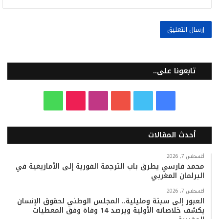
تابعونا على..
ف
ت
ي
ا
T
و
ي
و
و
ن
i
ا
أحدث المقالات
س
ي
ت
س
k
ت
ب
ت
ي
ت
T
س
أغسطس 7, 2026
محمد فارسي يطرق باب الترجمة الفورية إلى الأمازيغية في
البرلمان المغربي
و
ر
و
ق
o
ا
أغسطس 7, 2026
ك
ب
ر
k
ب
العبور إلى سبتة ومليلية.. المجلس الوطني لحقوق الإنسان
يكشف خلاصاته الأولية ويرصد 14 وفاة وفق المعطيات
ا