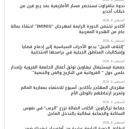
ك
ب
ر
k
ب
ندوة بتافراوت تستحضر مسار الأمازيغية بعد ربع قرن من
خطاب أجدير
ا
أغسطس 6, 2026
م
أكادير تحتضن الدورة الرابعة لمهرجان “IMINIG” احتفاءً بمائة
عام من الهجرة المغربية
أغسطس 6, 2026
“إئتلاف الجبل” يدعو الأحزاب السياسية إلى إدماج قضايا
وإشكاليات المناطق الجبلية في برامجها الانتخابية
أغسطس 6, 2026
جمعية فيستيفال تيفاوين توثق أعمال الجامعة القروية بإصدار
علمي حول ” القروانية في التاريخ والفن والتنمية”
أغسطس 6, 2026
مهرجان المهاجر بأكادير: أسبوع للاحتفاء بمغاربة العالم
وتعزيز ارتباطهم بالوطن الأم
أغسطس 6, 2026
جماعة تزگزاوين: الكلاب الضالة تزرع “الرعب” في نفوس
الساكنة والجماعة مطالبة بالتدخل العاجل
أغسطس 6, 2026
انطلاق الدورة الرابعة عشرة من أولمبياد تيفيناغ ضمن