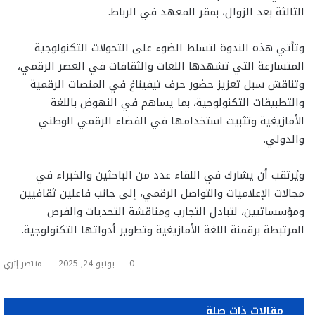
الثالثة بعد الزوال، بمقر المعهد في الرباط.
وتأتي هذه الندوة لتسلط الضوء على التحولات التكنولوجية
المتسارعة التي تشهدها اللغات والثقافات في العصر الرقمي،
وتناقش سبل تعزيز حضور حرف تيفيناغ في المنصات الرقمية
والتطبيقات التكنولوجية، بما يساهم في النهوض باللغة
الأمازيغية وتثبيت استخدامها في الفضاء الرقمي الوطني
والدولي.
ويُرتقب أن يشارك في اللقاء عدد من الباحثين والخبراء في
مجالات الإعلاميات والتواصل الرقمي، إلى جانب فاعلين ثقافيين
ومؤسساتيين، لتبادل التجارب ومناقشة التحديات والفرص
المرتبطة برقمنة اللغة الأمازيغية وتطوير أدواتها التكنولوجية.
0
يونيو 24, 2025
منتصر إثري
مقالات ذات صلة