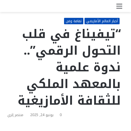
القائمة
بحث
عن
أخبار العالم الأمازيغي
ثقافة وفن
“تيفيناغ في قلب
التحول الرقمي”..
ندوة علمية
بالمعهد الملكي
للثقافة الأمازيغية
0
يونيو 24, 2025
منتصر إثري