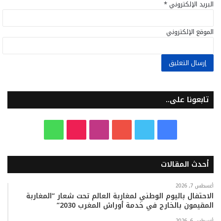
البريد الإلكتروني
*
الموقع الإلكتروني
تابعونا على..
ف
ت
ي
ا
T
و
ي
و
و
ن
i
ا
أحدث المقالات
س
ي
ت
س
k
ت
ب
ت
ي
ت
T
س
أغسطس 7, 2026
الاحتفال باليوم الوطني لمغاربة العالم تحت شعار “المغاربة
المقيمون بالخارج في خدمة أوراش المغرب 2030”
و
ر
و
ق
o
ا
أغسطس 6, 2026