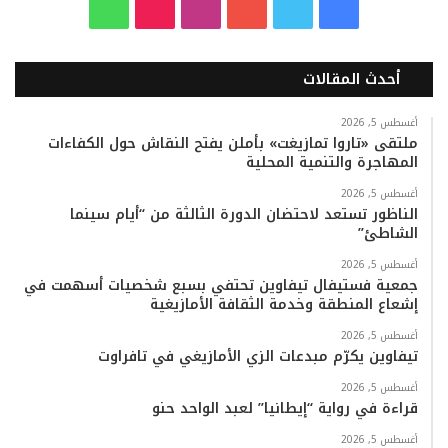
ف
ت
ي
ا
T
و
ي
و
و
ن
i
ا
أحدث المقالات
س
ي
ت
س
k
ت
ب
ت
ي
ت
T
س
أغسطس 5, 2026
ملتقى «تاروا تمازيغت» بأملن يفتح النقاش حول الكفاءات
المهاجرة والتنمية المحلية
و
ر
و
ق
o
ا
أغسطس 5, 2026
ك
ب
ر
k
ب
الناظور تستعد لاحتضان الدورة الثالثة من “أيام سينما
الشاطئ”
ا
أغسطس 5, 2026
م
جمعية فستيفال تيفاوين تحتفي بسبع شخصيات أسهمت في
إشعاع المنطقة وخدمة الثقافة الأمازيغية
أغسطس 5, 2026
تيفاوين يكرّم مبدعات الزي الأمازيغي في تافراوت
أغسطس 5, 2026
قراءة في رواية “إيطانيا” لعبد الواحد حنو
أغسطس 5, 2026