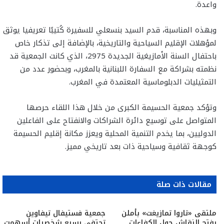
واعدة.
وبهذه المناسبة، قدم السيد بنسعلي للسفيرة كُتيبًا تعريفيا يوثق
لمؤهلات الإقليم السياحية والتاريخية، بالإضافة إلى تذكار خاص
باحتفال السنة الأمازيغية الجديدة 2975، الذي كانت الجمعية قد
نظمته بشراكة مع السفارة اللبنانية بالمغرب، وبحضور عدد من
التمثيليات الدبلوماسية المعتمدة في المغرب.
وتؤكد جمعية الحسيمة الكبرى من خلال هذا اللقاء حرصها
المتواصل على توسيع دائرة الشراكات والانفتاح على الفاعلين
الدوليين، بما يخدم التنمية المحلية ويعزز مكانة إقليم الحسيمة
كوجهة ثقافية وسياحية ذات بعد تاريخي مميز.
مقالات ذات صلة
ملتقى «تاروا تمازيغت» بأملن
جمعية فستيفال تيفاوين
يفتح النقاش حول الكفاءات
تحتفي بسبع شخصيات أسهمت