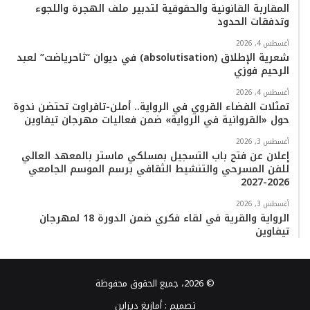
المقاربة القانونية والحقوقية لتدبير ملف الهجرة واللجوء
وتدفقات الحدود
أغسطس 4, 2026
شعرية الإطلاق (absolutisation) في ديوان “ثاحرياضت” لعبد
الرحيم فوزي
أغسطس 4, 2026
تمثلات الفضاء القروي في الرواية.. أملن-تافراوت تحتضن ندوة
حول «القروانية في الرواية» ضمن فعاليات مهرجان تيفاوين
أغسطس 3, 2026
إعلان عن فتح باب التسجيل بمسلكي ماستر بالمعهد العالي
للفن المسرحي والتنشيط الثقافي برسم الموسم الجامعي
2026-2027
أغسطس 3, 2026
الرواية والقرية في لقاء فكري ضمن الدورة 18 لمهرجان
تيفاوين
© 2026، جميع الحقوق محفوظة
تصميم :
أمازيغ ديزاين