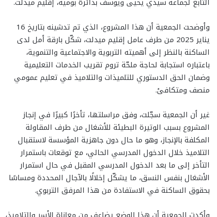
التابع لجماعة سيدي يحيى ويوسف بدائرة بومية، إقليم ميدلت.
وأوضحت الجمعية أن هذا المشروع، الذي تم تدشينه بتاريخ 16
يناير 2025 من طرف عامل إقليم ميدلت، شكّل بارقة أمل لدى
الساكنة بالنظر إلى أهميته التربوية والاجتماعية والتنموية،
باعتباره استجابة لحاجة ملحّة تروم تقريب الخدمات التعليمية
وضمان الحق الدستوري للتلميذات والتلاميذ في تعليم عمومي
منصف ومتكافئ.
غير أن الجمعية سجّلت، وفق مراسلتها، تأخرًا كبيرًا في إنجاز
المشروع بسبب الوتيرة البطيئة للأشغال من طرف المقاولة
المكلفة بالإنجاز، وهو ما حال دون جاهزية المؤسسة لاستقبال
التلاميذ خلال الدخول المدرسي الحالي، مع توقعات باستمرار
التأخر إلى ما بعد الدخول المدرسي المقبل في حال استمرار
الأشغال بنفس النسق، ما يشكّل إخلالًا بالآجال المحددة ومساسًا
بحقوق الساكنة في الاستفادة من هذا المرفق التربوي.
وأكدت الجمعية أن هذا الوضع يضاعف من معاناة الأسر والتلاميذ،