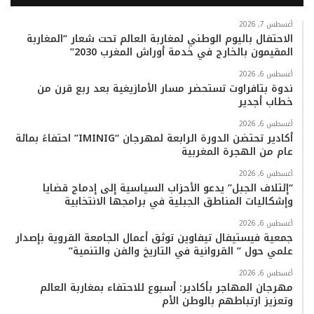
س
ي
ت
س
k
ت
ب
ت
ي
ت
T
س
أغسطس 7, 2026
الاحتفال باليوم الوطني لمغاربة العالم تحت شعار “المغاربة
المقيمون بالخارج في خدمة أوراش المغرب 2030”
و
ر
و
ق
o
ا
أغسطس 6, 2026
ك
ب
ر
k
ب
ندوة بتافراوت تستحضر مسار الأمازيغية بعد ربع قرن من
خطاب أجدير
ا
أغسطس 6, 2026
م
أكادير تحتضن الدورة الرابعة لمهرجان “IMINIG” احتفاءً بمائة
عام من الهجرة المغربية
أغسطس 6, 2026
“إئتلاف الجبل” يدعو الأحزاب السياسية إلى إدماج قضايا
وإشكاليات المناطق الجبلية في برامجها الانتخابية
أغسطس 6, 2026
جمعية فيستيفال تيفاوين توثق أعمال الجامعة القروية بإصدار
علمي حول ” القروانية في التاريخ والفن والتنمية”
أغسطس 6, 2026
مهرجان المهاجر بأكادير: أسبوع للاحتفاء بمغاربة العالم
وتعزيز ارتباطهم بالوطن الأم