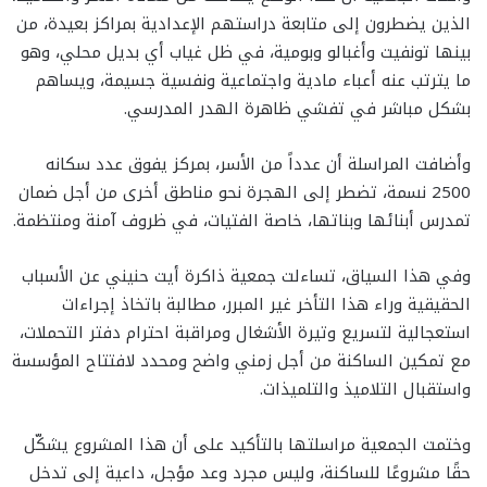
الذين يضطرون إلى متابعة دراستهم الإعدادية بمراكز بعيدة، من
بينها تونفيت وأغبالو وبومية، في ظل غياب أي بديل محلي، وهو
ما يترتب عنه أعباء مادية واجتماعية ونفسية جسيمة، ويساهم
بشكل مباشر في تفشي ظاهرة الهدر المدرسي.
وأضافت المراسلة أن عدداً من الأسر، بمركز يفوق عدد سكانه
2500 نسمة، تضطر إلى الهجرة نحو مناطق أخرى من أجل ضمان
تمدرس أبنائها وبناتها، خاصة الفتيات، في ظروف آمنة ومنتظمة.
وفي هذا السياق، تساءلت جمعية ذاكرة أيت حنيني عن الأسباب
الحقيقية وراء هذا التأخر غير المبرر، مطالبة باتخاذ إجراءات
استعجالية لتسريع وتيرة الأشغال ومراقبة احترام دفتر التحملات،
مع تمكين الساكنة من أجل زمني واضح ومحدد لافتتاح المؤسسة
واستقبال التلاميذ والتلميذات.
وختمت الجمعية مراسلتها بالتأكيد على أن هذا المشروع يشكّل
حقًا مشروعًا للساكنة، وليس مجرد وعد مؤجل، داعية إلى تدخل