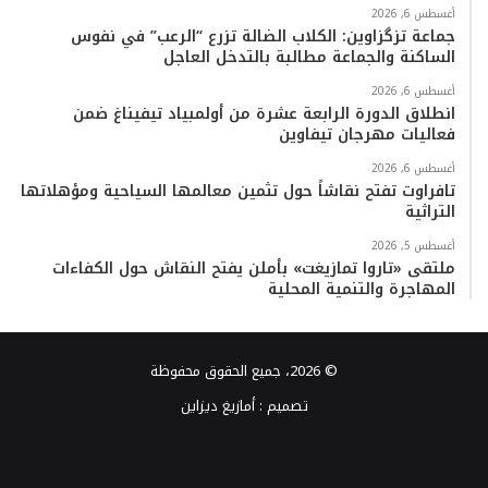
أغسطس 6, 2026
جماعة تزگزاوين: الكلاب الضالة تزرع “الرعب” في نفوس
الساكنة والجماعة مطالبة بالتدخل العاجل
أغسطس 6, 2026
انطلاق الدورة الرابعة عشرة من أولمبياد تيفيناغ ضمن
فعاليات مهرجان تيفاوين
أغسطس 6, 2026
تافراوت تفتح نقاشاً حول تثمين معالمها السياحية ومؤهلاتها
التراثية
أغسطس 5, 2026
ملتقى «تاروا تمازيغت» بأملن يفتح النقاش حول الكفاءات
المهاجرة والتنمية المحلية
© 2026، جميع الحقوق محفوظة
تصميم :
أمازيغ ديزاين
فيسبوك
تويتر
يوتيوب
انستقرام
TikTok
واتساب