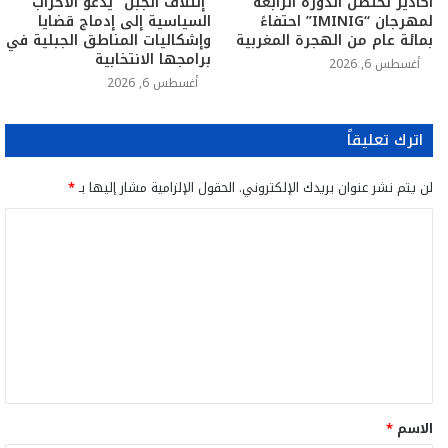
أكادير تحتضن الدورة الرابعة
“إئتلاف الجبل” يدعو الأحزاب
لمهرجان “IMINIG” احتفاءً
السياسية إلى إدماج قضايا
بمائة عام من الهجرة المغربية
وإشكاليات المناطق الجبلية في
برامجها الانتخابية
أغسطس 6, 2026
أغسطس 6, 2026
اترك تعليقاً
لن يتم نشر عنوان بريدك الإلكتروني.
الحقول الإلزامية مشار إليها بـ
*
ا
ل
ت
ع
ل
ي
ق
الاسم
*
*