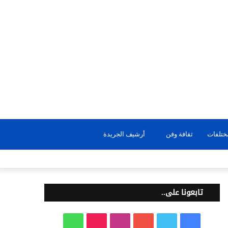
بحث
ختلفات
ثقافة وفن
أرشيف الجريدة
عن
تابعونا على..
ف
ت
ي
ا
T
و