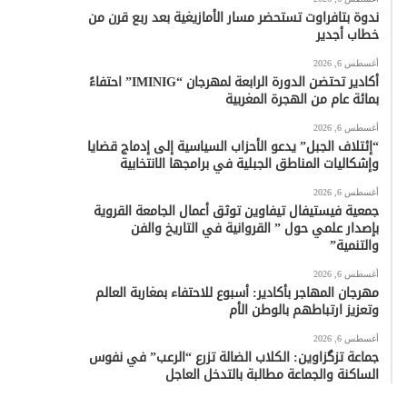
ندوة بتافراوت تستحضر مسار الأمازيغية بعد ربع قرن من
خطاب أجدير
أغسطس 6, 2026
أكادير تحتضن الدورة الرابعة لمهرجان “IMINIG” احتفاءً
بمائة عام من الهجرة المغربية
أغسطس 6, 2026
“إئتلاف الجبل” يدعو الأحزاب السياسية إلى إدماج قضايا
وإشكاليات المناطق الجبلية في برامجها الانتخابية
أغسطس 6, 2026
جمعية فيستيفال تيفاوين توثق أعمال الجامعة القروية
بإصدار علمي حول ” القروانية في التاريخ والفن
والتنمية”
أغسطس 6, 2026
مهرجان المهاجر بأكادير: أسبوع للاحتفاء بمغاربة العالم
وتعزيز ارتباطهم بالوطن الأم
أغسطس 6, 2026
جماعة تزگزاوين: الكلاب الضالة تزرع “الرعب” في نفوس
الساكنة والجماعة مطالبة بالتدخل العاجل