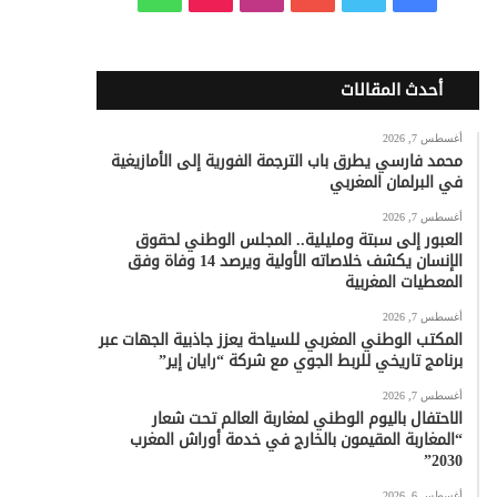
ي
و
و
ن
i
ا
س
ي
ت
س
k
ت
أحدث المقالات
ب
ت
ي
ت
T
س
أغسطس 7, 2026
محمد فارسي يطرق باب الترجمة الفورية إلى الأمازيغية
و
ر
و
ق
o
ا
في البرلمان المغربي
ك
ب
ر
k
ب
أغسطس 7, 2026
العبور إلى سبتة ومليلية.. المجلس الوطني لحقوق
ا
الإنسان يكشف خلاصاته الأولية ويرصد 14 وفاة وفق
المعطيات المغربية
م
أغسطس 7, 2026
المكتب الوطني المغربي للسياحة يعزز جاذبية الجهات عبر
برنامج تاريخي للربط الجوي مع شركة “رايان إير”
أغسطس 7, 2026
الاحتفال باليوم الوطني لمغاربة العالم تحت شعار
“المغاربة المقيمون بالخارج في خدمة أوراش المغرب
2030”
أغسطس 6, 2026