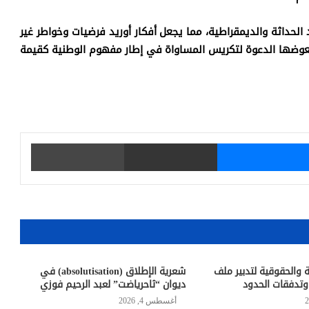
الحداثة والديمقراطية، مما يجعل أفكار أوريد فرضيات وخواطر غير
ويعوضها الدعوة لتكريس المساواة في إطار مفهوم الوطنية كقيمة
يتر
ماسنجر
مشاركة عبر البريد
طباعة
ية والحقوقية لتدبير ملف
شعرية الإطلاق (absolutisation) في
وتدفقات الحدود
ديوان “ثاحرياضت” لعبد الرحيم فوزي
أغسطس 4, 2026