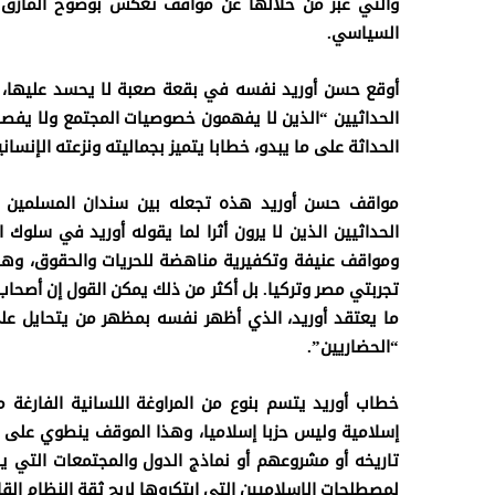
والتي عبر من خلالها عن مواقف تعكس بوضوح المأزق ا
السياسي.
أوقع حسن أوريد نفسه في بقعة صعبة لا يحسد عليها، 
الحداثيين “الذين لا يفهمون خصوصيات المجتمع ولا يفص
الحداثة على ما يبدو، خطابا يتميز بجماليته ونزعته الإنساني
مواقف حسن أوريد هذه تجعله بين سندان المسلمين الذ
الحداثيين الذين لا يرون أثرا لما يقوله أوريد في سلوك
ومواقف عنيفة وتكفيرية مناهضة للحريات والحقوق، وهدف
تجربتي مصر وتركيا. بل أكثر من ذلك يمكن القول إن أصحا
ما يعتقد أوريد، الذي أظهر نفسه بمظهر من يتحايل على
“الحضاريين”.
خطاب أوريد يتسم بنوع من المراوغة اللسانية الفارغة 
إسلامية وليس حزبا إسلاميا، وهذا الموقف ينطوي على توج
تاريخه أو مشروعهم أو
نماذج الدول والمجتمعات التي ي
لمصطلحات الإسلاميين التي ابتكروها لربح ثقة النظام القا