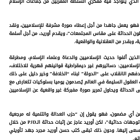
لذي يتواجد فيه مفكري السلطة المقربين من جماعات الإسلام
فهو يعمل جاهدا من أجل إعطاء صورة مشرفة للإسلاميين، ونقد
لون الحداثة على مقاس المجتمعات”، ويقدم أوريد، من أجل أسلمة
ة، وبقدر من العقلانية والواقعية.
ين ألفوا حديث الإسلاميين والدعاة وعلماء الإسلام، ومطرقة
 الإسلاميين: دساتيرهم غير ديمقراطية قوانينهم قهرية للاختلاف،
هم الانقلاب على “الدولة” لبناء “الخلافة” وخير دليل على ذلك
ب العقول السليمة في العالم يُصدمون يوميا بسلوكيات تتعارض مع
 الحداثة ويحاول تمرير صورة مفبركة غير واقعية عن الإسلاميين
من أي مضمون، فهو يقول إن “حزب العدالة والتنمية له مرجعية
هات حداثية”، لكن أوريد عاجز عن إثبات حداثة الـ
PJD
من خلال
سعى إليها.
ودون ذلك تبقى كتب حسن أوريد مجرد
جهد تأويلي
ئم.