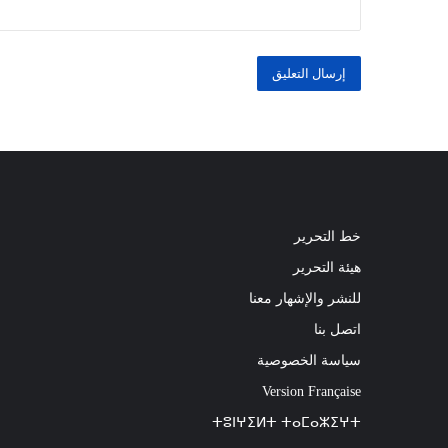
خط التحرير
هيئة التحرير
للنشر والإشهار معنا
اتصل بنا
سياسة الخصوصية
Version Française
ⵜⵓⵏⵖⵉⵍⵜ ⵜⴰⵎⴰⵣⵉⵖⵜ