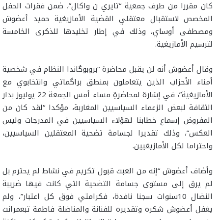
كان مقررا من طرف جمعية “تايري ن واكال”، ضمن فقرات الحفل
المخصص لاستقبال معتقلي القضية الأمازيغية حميد أعضوش
ومصطفى أوساي، وذلك في إطار تخليدها للذكرى الخامسة
لترسيم الأمازيغية.
وقال أعضوش أنه لن يقبل محاضرة “بروبوگاندا النظام في شخصية
أمناء الأحزاب الذين يتعاملون بمنطق براگماتي وانتخابوي مع
الأمازيغية”، في إشارة لمحاضرةِ مساء أمس الجمعة 22 يوليوز بدار
الثقافة لبعض الزعماء السياسيين المغاربة، مؤكدا “لقد كان من
المفروض إسماع خطابنا لهؤلاء السياسيين في المدرجات وليس
العكس”، وذلك تقديرا لجسامة تضحية المعتقلين السياسيين،
واحتراما لكل الأمازيغيين.
وأضاف أعضوش “إنه من العبث قبول تكريم في نشاط لم يحترم بل
لم يرق إلى مستوى جسامة التضحية التي كانت فيها ضريبة
النضال 10سنوات سجنا نافدة، فكرامتي فوق كل اعتبار”، ولم
يغفل أعضوش شكره وتقديره للفنانة والمناضلة فاطمة تبعمرانت