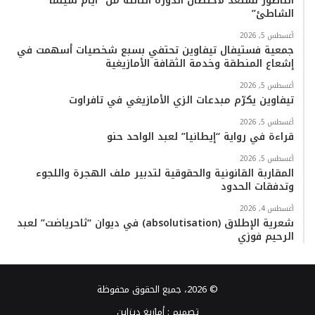
الناظور تستعد لاحتضان الدورة الثالثة من “أيام سينما
الشاطئ”
أغسطس 5, 2026
جمعية فستيفال تيفاوين تحتفي بسبع شخصيات أسهمت في
إشعاع المنطقة وخدمة الثقافة الأمازيغية
أغسطس 5, 2026
تيفاوين يكرّم مبدعات الزي الأمازيغي في تافراوت
أغسطس 5, 2026
قراءة في رواية “إيطانيا” لعبد الواحد حنو
أغسطس 5, 2026
المقاربة القانونية والحقوقية لتدبير ملف الهجرة واللجوء
وتدفقات الحدود
أغسطس 4, 2026
شعرية الإطلاق (absolutisation) في ديوان “ثاحرياضت” لعبد
الرحيم فوزي
© 2026، جميع الحقوق محفوظة
تصميم :
أمازيغ ديزاين