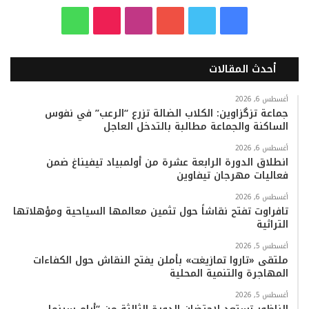
ف
ت
ي
ا
T
و
ي
و
و
ن
i
ا
أحدث المقالات
س
ي
ت
س
k
ت
ب
ت
ي
ت
T
س
أغسطس 6, 2026
جماعة تزگزاوين: الكلاب الضالة تزرع “الرعب” في نفوس
الساكنة والجماعة مطالبة بالتدخل العاجل
و
ر
و
ق
o
ا
أغسطس 6, 2026
ك
ب
ر
k
ب
انطلاق الدورة الرابعة عشرة من أولمبياد تيفيناغ ضمن
فعاليات مهرجان تيفاوين
ا
أغسطس 6, 2026
م
تافراوت تفتح نقاشاً حول تثمين معالمها السياحية ومؤهلاتها
التراثية
أغسطس 5, 2026
ملتقى «تاروا تمازيغت» بأملن يفتح النقاش حول الكفاءات
المهاجرة والتنمية المحلية
أغسطس 5, 2026