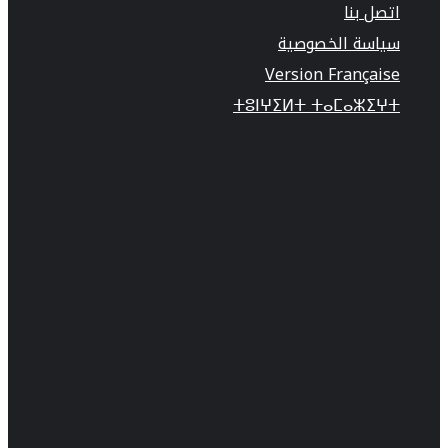
اتصل بنا
سياسة الخصوصية
Version Française
ⵜⵓⵏⵖⵉⵍⵜ ⵜⴰⵎⴰⵣⵉⵖⵜ