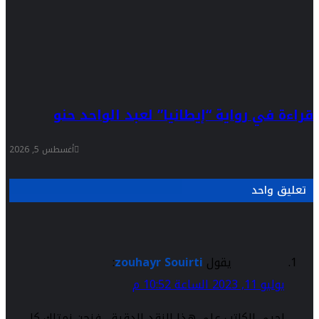
قراءة في رواية “إيطانيا” لعبد الواحد حنو
أغسطس 5, 2026
تعليق واحد
يقول
zouhayr Souirti
:
يوليو 11, 2023 الساعة 10:52 م
احيي الكاتب على هذا النقد الدقيق، فنحن نمتلك كل