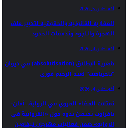
أغسطس 5, 2026
المقاربة القانونية والحقوقية لتدبير ملف
الهجرة واللجوء وتدفقات الحدود
أغسطس 4, 2026
شعرية الإطلاق (absolutisation) في ديوان
“ثاحرياضت” لعبد الرحيم فوزي
أغسطس 4, 2026
تمثلات الفضاء القروي في الرواية.. أملن-
تافراوت تحتضن ندوة حول «القروانية في
الرواية» ضمن فعاليات مهرجان تيفاوين