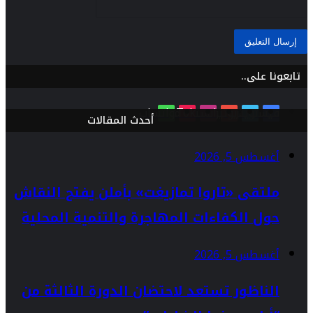
تابعونا على..
فيسبوك
تويتر
يوتيوب
انستقرام
TikTok
واتساب
أحدث المقالات
أغسطس 5, 2026
ملتقى «تاروا تمازيغت» بأملن يفتح النقاش
حول الكفاءات المهاجرة والتنمية المحلية
أغسطس 5, 2026
الناظور تستعد لاحتضان الدورة الثالثة من