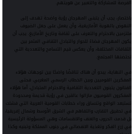
الفرصة للمشاركة والتعبير عن هويتهم.
باختصار، يجب أن يتبنى المهرجان رؤية واضحة تهدف إلى
النهوض بالهوية الأمازيغية، وأن يعمل على جعل الضيوف
ملتزمين بالاحترام والتعرف على ثقافة وتاريخ الأمازيغ. يجب أن
يكون المهرجان فضاءً للحوار والتبادل الثقافي المثمر بين
الثقافات المختلفة، وأن يعكس قيم التسامح والتعددية التي
تحتضنها المجتمع.
في النهاية، يبدو أن هناك تناقضًا واضحًا بين توجهات هؤلاء
المفكرين القوميين وبين الخطاب الرسمي المغربي. فحتى
الفنانون يتبنون التعددية الثقافية والاحترام المتبادل، أما هؤلاء
المفكرون القوميون مازالوا عالقين في رؤية قديمة ومحدودة
تستبعد الواقع وتنساق وراء خطابات القومية العربية التي فشلت
في تحقيق التقارب والتفاهم في الشرق الأوسط وشمال إفريقيا،
بل قدمت الحروب والعنف والانقسامات وهي المسؤولة الرئيسية
في زرع الفكر وتغذية الانفصالي في جنوب المملكة وتبنيه وكذا