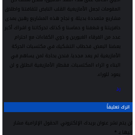
المقومات لجعل الأمازيغية القلب النابض لثقافتنا واطلاق
مشاريع متعددة بديلة. و نجاح هذه المشاريع رهين بمدى
حافزيتنا و شغفنا و حماسنا و كذلك تحركاتنا و اشراك أكبر
عدد من الفرقاء الغيورين و ذوي الكفاءات مع احترام
بعضنا البعض. فخطاب التشكيك في مكتسبات الحركة
الأمازيغية لم يعد مجديا. فنحن بحاجة لمن يساهم في
البناء و اثراء المكتسبات. فقطار الأمازيغية انطلق و لن
يعود للوراء.
رد
اترك تعليقاً
لن يتم نشر عنوان بريدك الإلكتروني.
الحقول الإلزامية مشار
إليها بـ
*