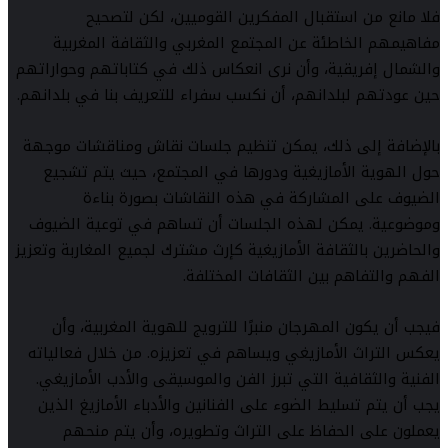
فلا مانع من استقبال المفكرين القوميين، لكن لتصحيح
مفاهيمهم الخاطئة عن المجتمع المغربي والثقافة المغربية
والشمال إفريقية، وأن نرى انعكاس ذلك في كتاباتهم وحواراتهم
حين عودتهم لبلدانهم، أن نكسب سفراء للتعريف بنا في بلدانهم.
بالإضافة إلى ذلك، يمكن تنظيم جلسات نقاش ومناقشات موجهة
حول الهوية الأمازيغية ودورها في المجتمع، حيث يتم تشجيع
الضيوف على المشاركة في هذه النقاشات بصورة بناءة
وموضوعية. يمكن لهذه الجلسات أن تساهم في توعية الضيوف
والحاضرين بالثقافة الأمازيغية كإرث مشترك لجميع المغاربة وتعزيز
الفهم والتفاهم بين الثقافات المختلفة.
فيجب أن يكون المهرجان منبرًا للترويج للهوية المغربية، وأن
يعكس التراث الأمازيغي ويساهم في تعزيزه. من خلال فعالياته
الفنية والثقافية التي تبرز الفن والموسيقى والأدب الأمازيغي.
يجب أن يتم تسليط الضوء على الفنانين والأدباء الأمازيغ الذين
يعملون على الحفاظ على التراث وتطويره، وأن يتم منحهم