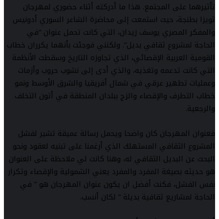
تأثيرهما على المجتمع. هذا ما أدركته أثناء حضوري لمهرجان
ثويزا بطنجة، حيث استمعت إلى محاضرة الشاعر السوري أدونيس
والمفكر المصري يوسف زيدان، التي كانت تحمل عنوان “في
الحاجة لمشروع ثقافي بديل”. ولكنني فوجئت بأنهما يكرران خطاب
القومية العربية الإقصائي، الذي تجاوزه التاريخ وسقطت الأنظمة
التي كانت تدعمه وتغذيه، والذي أدى إلى نشوب حروب وأزمات
وعمليات تطهير عرقي في شمال أفريقيا والشرق الأوسط ونمو
خطاب التطرف والإقصاء والزج ببلدان المنطقة في أتون التخلف
والرجعية.
فعنوان المهرجان كان واضحا ويحمل رسالة عميقة تشير لفشل
المشروع الثقافي المستهلك الذي أرغمنا على تبنيه لعقود ونحو
البحث عن البديل الثقافي له، وهنا كانت لي ملاحظة على العنوان
هو حديثه بصيغة المفرد والمفرد يعني الشمولية والإقصاء وتكرار
نفس الفشل، فكنت أفضل ان يكون عنوان المهرجان هو ” في
الحاجة لمشاريع ثقافية بديلة ” لكان أنسب.