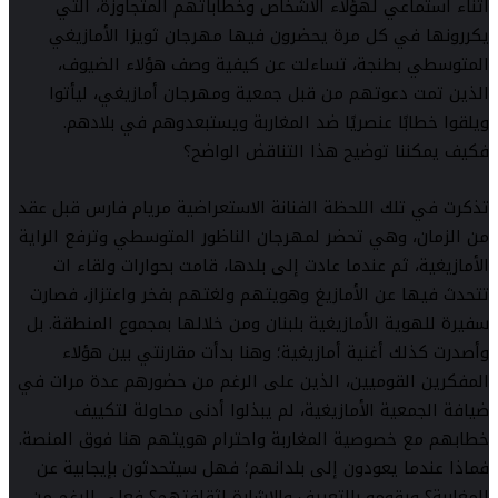
أثناء استماعي لهؤلاء الأشخاص وخطاباتهم المتجاوزة، التي
يكررونها في كل مرة يحضرون فيها مهرجان ثويزا الأمازيغي
المتوسطي بطنجة، تساءلت عن كيفية وصف هؤلاء الضيوف،
الذين تمت دعوتهم من قبل جمعية ومهرجان أمازيغي، ليأتوا
ويلقوا خطابًا عنصريًا ضد المغاربة ويستبعدوهم في بلادهم.
فكيف يمكننا توضيح هذا التناقض الواضح؟
تذكرت في تلك اللحظة الفنانة الاستعراضية مريام فارس قبل عقد
من الزمان، وهي تحضر لمهرجان الناظور المتوسطي وترفع الراية
الأمازيغية، ثم عندما عادت إلى بلدها، قامت بحوارات ولقاء ات
تتحدث فيها عن الأمازيغ وهويتهم ولغتهم بفخر واعتزاز، فصارت
سفيرة للهوية الأمازيغية بلبنان ومن خلالها بمجموع المنطقة. بل
وأصدرت كذلك أغنية أمازيغية؛ وهنا بدأت مقارنتي بين هؤلاء
المفكرين القوميين، الذين على الرغم من حضورهم عدة مرات في
ضيافة الجمعية الأمازيغية، لم يبذلوا أدنى محاولة لتكييف
خطابهم مع خصوصية المغاربة واحترام هويتهم هنا فوق المنصة.
فماذا عندما يعودون إلى بلدانهم؛ فهل سيتحدثون بإيجابية عن
المغاربة؟ ويقومو بالتعريف والإشارة لثقافتهم؟ فعلى الرغم من