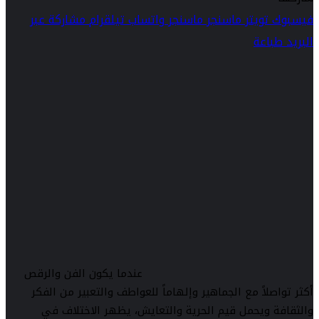
فيسبوك
تويتر
ماسنجر
ماسنجر
واتساب
تيلقرام
مشاركة عبر
البريد
طباعة
عندما يكون الفن والرقص
أكثر تواصلاً مع الجماهير وإلهاماً للعواطف والتعبير من الفكر
والثقافة ويحمل قيم الحرية والتعايش، يظهر الاختلاف في