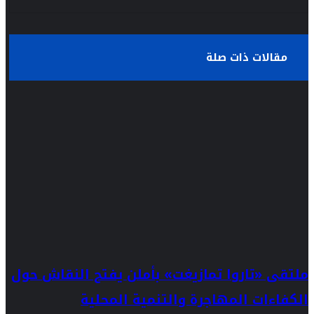
مقالات ذات صلة
ملتقى «تاروا تمازيغت» بأملن يفتح النقاش حول
الكفاءات المهاجرة والتنمية المحلية