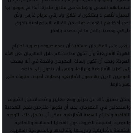
استقبالهم السخي والإقامة في فنادق فاخرة، أبدا لم يقوموا برد
الجميل، لأنهم لا يمتلكون لا اخلاق ولا رقي مريام فارس، ولأن
تحجر أفكارهم القومية جعلت من الفنانة الاستعراضية تتفوق
عليهم، وحصدنا بالفن ما لم نحصده بالفكر.
ينبغي على المهرجان مستقبلا أن يوجه ضيوفه بضرورة احترام
الهوية الأمازيغية وأن تكون مداخلاتهم خلال المهرجان تعزز هذه
الهوية. ويجب أن تكون رسالة المهرجان واضحة في أنه يهدف
إلى تعزيز الأمازيغية وإبرازها، وليس أن يتحول إلى منصة
للقوميين الذين يهاجمون الأمازيغية بخطابات أصبحت منبوذة حتى
بعقر دارها.
يمكن تحقيق ذلك عن طريق وضع معايير واضحة لاختيار الضيوف
والمتحدثين في المهرجان. يجب أن يكونوا ملتزمين بقيم التعددية
الثقافية واحترام الهوية الأمازيغية. يمكن أن يشمل ذلك التوجيه
والتوعية المسبقة للضيوف حول القضايا الحساسة والثقافية
المتعلقة بالأمازيغية وتاريخها وتقاليدها وبالخصوصية المغربية،