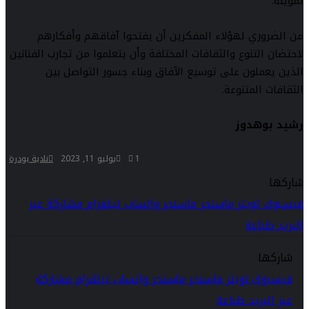
تمويله.
من الضروري لهؤلاء المفكرين أن يفتحوا آفاقهم وأفكارهم
لاحتضان التنوع والثقافات المختلفة وأن يتعلموا من تجارب الفنانين
الذين يعملون على توسيع الآفاق وبناء جسور التواصل بين
الثقافات المتنوعة.
رشيد بوهدوز
1
يوليو 11, 2023
نادية بودرة
شاركها
فيسبوك
تويتر
ماسنجر
ماسنجر
واتساب
تيلقرام
مشاركة عبر
البريد
طباعة
شاركها
فيسبوك
تويتر
ماسنجر
ماسنجر
واتساب
تيلقرام
مشاركة
عبر البريد
طباعة