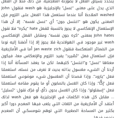
يتحدد بسياق الفعل لا بصورته المعجمية. من ذلك مثلا أن الفعل
الذي يدل على معنى “غسل” بالإنجليزية هو wash فنقول: John
washed الملاحظ أننا عندما نستعمل هذا الفعل على اللزوم فإن
المعنى يكون هو “اغتسل جون” أي “غسل نفسه”. إلا أن هذا
الإستعمال الإنعكاسي لا يجوز بالنسبة للفعل hate “يكره” فلا نقول
John hates بمعنى “كره جون نفسه”. ومقابل الفعل الإنعكاسي
wash غير موجود في الهولاندية فلا يجوز إلا إذا أضفنا إليه نوعا
من الضمائر المنعكسة فنقول Jan waste zich أما في الأمازيغية
فإن استعمال فعل “ئسّيرد” يفيد اللزوم والإنعكاس معا، فيكون
معناها “غسل” و”اغتسل” كليهما. لكن ما يعقد المسألة أننا إذا
أردنا أن الشيء مغسول بذاته بحيث لا نعرف من غسله، استعملنا
فعل “يارود”. وإذا قصدنا أن المغسول شيء موضوعي استعملنا
فعل ‘إڭُّا”. وإذا كان الغسل بالصابون أو ما يقوم مقامه استعملنا
فعل “إسفلولو”. وإذا كان الغسل بدون دَلْكٍ أو فرْك نقول: “ئسليل”
… مقابل كل هذه الكلمات في الإنجليزية هو فعل wash لذلك
أعتقد أن الأمازيغية من اللغات التي يلعب فيها المعجم دورا أكبر
بكثير من المساحة الصغيرة التي توهم شومسكي أن المعجم
ينحصر فيها.