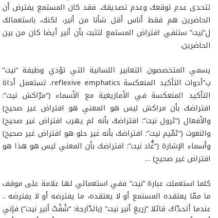
تتحدى عدم توقعك وعدم تصديقك. فقد كان المستمع يفترض أن
الحاضرين هم فقط أناس أقل شأنا من أنير، لكنك، باستعمالك
ل”نيت” ستنفي افتراض المستمع لتثبت بأن أنير أيضا كان من بين
الحاضرين.
يسمي المتخصصون التعابير اللسانية التي تؤدي وظيفة “نيت”
ب”أدوات التأكيد المنعكسة reflexive emphatics. تستعمل أداة
التأكيد المنعكسة في الأمازيغية مع الأسماء (“مرّاكش نيت”:
افتراضك بأن مراكش ليس هو المعني هو افتراض غير صحيح)
والأفعال (“ئرول نيت”: افتراضك بأنه لم يهرب افتراض غير صحيح)
والنعوت (“ئمّيم نيت”: افتراضك بأنه غير حلو هو افتراض غير صحيح)
وأسماء الإشارة (“غُّاد نيت”: افتراضك بأن المعني ليس هو هذا هو
افتراض غير صحيح) …
كلما استعملت عبارة “نيت” ففي استعمالي لها علامة على موقف
ما ممّا يعتقده المستمع أو لا يعتقده، ما يفترضه أو لا يفترضه ..
عندما أتحدّاك قائلا “زريغ أنير نيت” (بالدّارجة: “شْفْتْ أنير نيت”) فإني