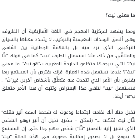
ما معنى نيت؟
ومما يشهد لمركزية المعجم في اللغة الأمازيغية أن الظروف،
وهي ألصق الوحدات المعجمية بالتركيب، لا يتحدد معناها بالسياق
التركيبي الذي ترد فيه بل بالعلاقة الخِطابية بين المُلقي
والمتلقّي. من ذلك مثلا استعمال الظرف “نيت” كما في قولك “نتّا
نيتْ” التي يترجمها متكلمو الدارجة المغربية ب”هو نيتْ”. ما معنى
“نيتْ”؟ عندما تستعمل هذه العبارة، فإنك تفترض بأن المستمع ربما
يفترض بأن الأمر الذي تتحدث عنه متعلّق بأشخاص آخرين غير”هُ” ..
فتستعمل “نيت” لتنفي هذا الإفتراض وتثبت أن هذا الأمر متعلق
ب”ه” أيضا.
تخيل مثلا أنك نظمت اجتماعا ودعوت له شخصا اسمه أنير فقلت”
نتّان نيت ئمّڭنت …” (ئمڭن = حضر). تخيل أن أنير (وهو الشخص
الذي تشير إليه بالضمير “نتّا”) شخص مهم جدا حتى إن المستمع
لا يتوقع بل لا يصدق إمكانية حضوره. في هذه الحالة “نيت”