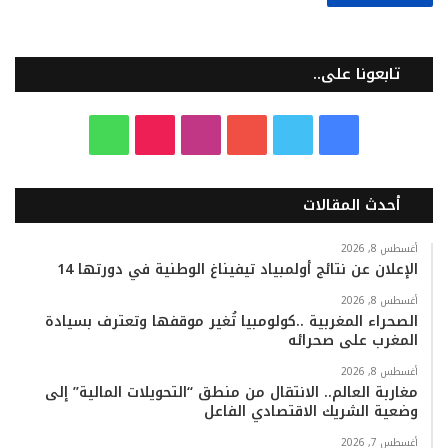
تابعونا على..
ف
ت
ي
ا
T
و
ي
و
و
ن
i
ا
أحدث المقالات
س
ي
ت
س
k
ت
ب
ت
ي
ت
T
س
أغسطس 8, 2026
الإعلان عن نتائج أولمبياد تيفيناغ الوطنية في دورتها 14
و
ر
و
ق
o
ا
أغسطس 8, 2026
الصحراء المغربية ..كولومبيا تُغير موقفها وتعترف بسيادة
ك
ب
ر
k
ب
المغرب على صحرائه
ا
أغسطس 8, 2026
مغاربة العالم.. الانتقال من منطق “التحويلات المالية” إلى
وضعية الشريك الاقتصادي الفاعل
م
أغسطس 7, 2026