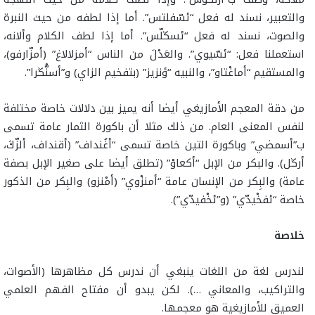
والتعبير، نسند له فعل “ئسّفلتس”. أما إذا لطفه من حيث النبرة
والصوت، نسند له فعل “ئسڭلّس”. أما إذا لطف الكلام وألانه،
استعملنا فعل: “ئسّيوي”. والعَدْلَ من الناس “أمزلالاغ” (أمزّارفو)،
والمستقيم “أماغْتاو”، والنبيه “ؤنزيز” (بتفخيم الزاي) و”أسنّْڭرا”.
من دقة المعجم الأمازيغي أيضا أنه يميز بين دلالات خاصة مختلفة
لنفس المعنى العام. من ذلك مثلا أن باكورة الثمار عامة تسمى
ب”أسمضي” وباكورة التين خاصة تسمى “أغُنداف” (أقنداف، ألزّڭ،
أرڭل). والبكر من الإبل “أكعاوْ” (تطلق أيضا على صغير الإبل بصفة
عامة) والبِكر من الإنسان عامة “أمنزْوي” (أمْنزو) والبِكر من الذكور
خاصة “ئفخْيدّي” (و”ئخْفيدّي”).
خلاصة
لندرس لغة من اللغات ينبغي أن ندرس كل مظاهرها (الأصوات،
والتراكيب، والمعاني …). لكن يبدو أن مفتاح الفهم العلمي
العميق للأمازيغية هو معجمها.