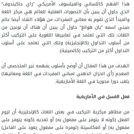
هذا الفهم كاللساني والفيلسوف الأمريكي ”راي جاكيندوف“
الذي حاول أن يبين بأن التصورات العقلية للعالم هي مركز اللغة
والمبدأ الذي تقوم به معاني المفردات. من هؤلاء النقاد أيضا عالم
صيني اسمه ”يان هوانغ“ حاول أن يبين أن هناك أن نوعين من
اللغات: تلك التي تعتمد في تعابيرها اللغوية على التركيب أكثر
من أسلوب التداول (كالإنجليزية) وتلك التي تعتمد على أسلوب
التداول أكثر من التركيب (كالصينية).
الهدف من هذا المقال أن أوضح بأسلوب يفهمه غير المتخصص أن
المعجم (أي الخزان الذهني لمباني المفردات في اللغة ومعانيها)
يلعب دورا محوريا في اللغة الأمازيغية.
فعل الغسل في الأمازيغية
من مظاهر مركزية التركيب في بعض اللغات كالإنجليزية أن لزوم
الفعل (كونه لا يتوفر على مفعول به) أو تعديه (كونه يتوفر على
مفعول به) أو انعكاسيتة (توفره على مفعول يعود على الفاعل)