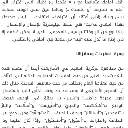
أقف أمامك متماهيا مع ( = متحدا بِ) وَعْيِكَ (لأني أفترض أني
أعلم ما تفترضه أو تعتقده ..) وخالقا فين نفس الوقت مسافة
بيني وبينك (لأني أعتقد أن افتراضك، اعتقادك … ليس صحيحا).
بهذا المعنى ف”نيت” هي لحظة ميليمترية للإتصال والإنفصال …
إنها نوع من الپروكاتاليپسيس المعجمي. الذي لا يمكن فهمه إلا
في إطار ما تدل عليه “نيت” من علاقة بين الملقي والمتلقي.
وفرة المفردات وتمايزها
من مظاهرة مركزية المعجم في الأمازيغية أيضا أن معجم هذه
اللغة شديد الغنى من حيث المفردات المتقاربة الدلالة التي تتآلف
من حيث معناها العام وتختلف من حيث معانيها الفرعية. مثال ذلك
أن المعجم الأمازيغي لا يقف عند حد وصف تخلُّق الفرد باستعمال
نعوت مجردة ك”طيب” و”شرير”، بل يدقق في الوصف فيصف
الوديع ب”أسْكلالاف” والحيِيَّ ب”أمنّيرست” و”أسلّاغت” والبارّ
ب”ئمحدي” و”أسنامّار”. ويصف اللطيف ب”أمسّولغّو” ومن يجمع بين
اللطافة والظرافة ب”أمجّول” و”أمسڭول”، وإذا كان لطيفا وذا
ملاحة، وُصف ب”أزنكوش”. وإذا لطف كلامه من حيث اللهجة