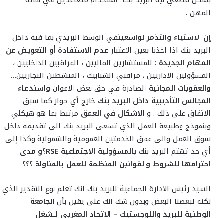
بشكل قطعي نية البريد بنك استخدام متعاقدين في هاته
المهن .
إن الاستياء والتذمر لواسعين
في الوسط البريدي بما فيه داخل
البريد بنك اذا اخذنا بعين الاعتبار
عدم الاستفادة أو التعويض عن
المهام الجديدة
: للمستشارين الماليين ، المراقبين الداخليين ،
المسؤولين الاداريين ، مراقبي الشبابيك ، المنشطين التجاريين…
والعقوبات المجانية
الصادرة في حق بعض الاعوان
واستدعاء
المجالس التأديبية داخل البريد بنك
خارج أي حوار كما سبق
الاتفاق على ذلك . و
الاشكال في العمق
مرتبط بما هو هيكلي
وبنموذج وطبيعة العمل الذي تسعى البريد بنك الى تقديمه داخل
سوق العمل والى عمق الخدمتين العمومية والشمولية وكذا إلى
أي حد تهتم البريد بنك
بالمسؤولية الاجتماعية
RSE
؟
و مدى
احترامها للشروط والقوانين المنظمة للعمل بالمناولة ؟؟؟
السيد رئيس الادارة الجماعية للبريد بنك انك تعلم نوع التقدير الذي
نكنه لبعضنا البعض وبدون شك انك على يقين بأن
الجامعة
الوطنية للبريد واللوجستيك – الاتحاد المغربي للشغل