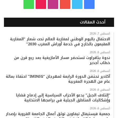
ف
ت
ي
ا
T
و
ي
و
و
ن
i
ا
أحدث المقالات
س
ي
ت
س
k
ت
ب
ت
ي
ت
T
س
أغسطس 7, 2026
الاحتفال باليوم الوطني لمغاربة العالم تحت شعار “المغاربة
المقيمون بالخارج في خدمة أوراش المغرب 2030”
و
ر
و
ق
o
ا
أغسطس 6, 2026
ك
ب
ر
k
ب
ندوة بتافراوت تستحضر مسار الأمازيغية بعد ربع قرن من
خطاب أجدير
ا
أغسطس 6, 2026
م
أكادير تحتضن الدورة الرابعة لمهرجان “IMINIG” احتفاءً بمائة
عام من الهجرة المغربية
أغسطس 6, 2026
“إئتلاف الجبل” يدعو الأحزاب السياسية إلى إدماج قضايا
وإشكاليات المناطق الجبلية في برامجها الانتخابية
أغسطس 6, 2026
جمعية فيستيفال تيفاوين توثق أعمال الجامعة القروية بإصدار