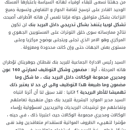
من جهتنا نسعى للبقاء أوفياء لهاته السياسة باعتبارها المسلك
الوحيد القادر على ترسيخ ثقافة الحوار و التفاوض وتسوية جميع
النزاعات بشكل متوافق حوله فإننا نلمس أن هاته الأطراف أصبحت
تشكل لوبيا يتنفذ بشكل تدريجي داخل البريد بنك
لن تكون
نتائج ممارساته سوى خلق التوترات على المستويين الجهوي و
المركزي وهو الامر الذي تجلى ويتجلى بوضوح مركزيا وعلى
مستوى بعض الجهات حتى وإن كانت محدودة ومعزولة .
السيد رئيس الادارة الجماعية للبريد بنك نقطتان جوهريتان تؤطران
هاته المرحلة ، أولا :
مضمون وشكل التوظيف لمبارتي 160 عون
ومديري مجموعة الوكالات داخل البريد بنك ،
ما شكل وما
مضمون وما طبيعة هذا التوظيف والى اي حد لا يعتبر ذلك
تهميشا للأطر البريدية ؟ !
ثانيا : لقد سبق لنا أن أثرنا انتباه
السيد مدير الموارد البشرية للبريد بنك حول منهجية تعاملهم
وتفاعلهم مع ترشيحات البريديات والبريديين لمسؤولية رؤساء
الوكالات ومديري مجموعة الوكالات حيث اعتبرنا ذلك ، في حينه ،
مؤشرا لتهييء الظروف المواتية لاستقدام متعاقدين وقد نفى