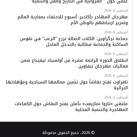
علمي حول ” القروانية في التاريخ والفن والتنمية”
أغسطس 6, 2026
مهرجان المهاجر بأكادير: أسبوع للاحتفاء بمغاربة العالم
وتعزيز ارتباطهم بالوطن الأم
أغسطس 6, 2026
جماعة تزگزاوين: الكلاب الضالة تزرع “الرعب” في نفوس
الساكنة والجماعة مطالبة بالتدخل العاجل
أغسطس 6, 2026
انطلاق الدورة الرابعة عشرة من أولمبياد تيفيناغ ضمن
فعاليات مهرجان تيفاوين
أغسطس 6, 2026
تافراوت تفتح نقاشاً حول تثمين معالمها السياحية ومؤهلاتها
التراثية
أغسطس 5, 2026
ملتقى «تاروا تمازيغت» بأملن يفتح النقاش حول الكفاءات
المهاجرة والتنمية المحلية
© 2026، جميع الحقوق محفوظة