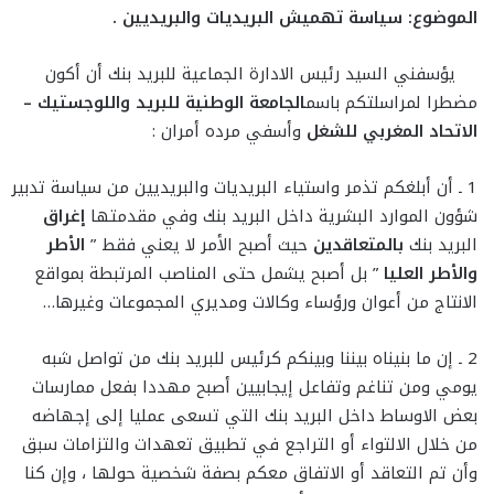
الموضوع: سياسة تهميش البريديات والبريديين .
يؤسفني السيد رئيس الادارة الجماعية للبريد بنك أن أكون
مضطرا لمراسلتكم باسم
الجامعة الوطنية للبريد واللوجستيك –
الاتحاد المغربي للشغل
وأسفي مرده أمران :
1 ـ أن أبلغكم تذمر واستياء البريديات والبريديين من سياسة تدبير
شؤون الموارد البشرية داخل البريد بنك وفي مقدمتها
إغراق
البريد بنك
بالمتعاقدين
حيث أصبح الأمر لا يعني فقط ”
الأطر
والأطر العليا
” بل أصبح يشمل حتى المناصب المرتبطة بمواقع
الانتاج من أعوان ورؤساء وكالات ومديري المجموعات وغيرها…
2 ـ إن ما بنيناه بيننا وبينكم كرئيس للبريد بنك من تواصل شبه
يومي ومن تناغم وتفاعل إيجابيين أصبح مهددا بفعل ممارسات
بعض الاوساط داخل البريد بنك التي تسعى عمليا إلى إجهاضه
من خلال الالتواء أو التراجع في تطبيق تعهدات والتزامات سبق
وأن تم التعاقد أو الاتفاق معكم بصفة شخصية حولها ، وإن كنا