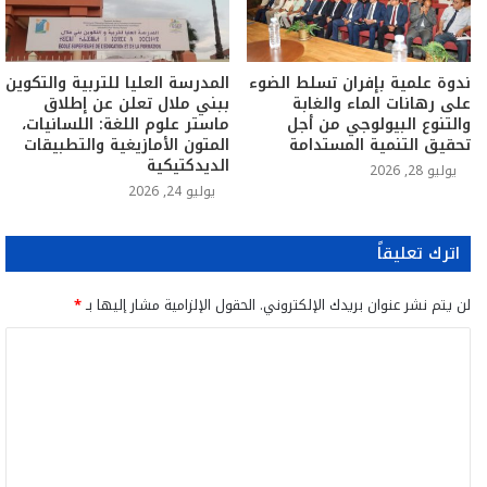
ندوة علمية بإفران تسلط الضوء
المدرسة العليا للتربية والتكوين
على رهانات الماء والغابة
ببني ملال تعلن عن إطلاق
والتنوع البيولوجي من أجل
ماستر علوم اللغة: اللسانيات،
تحقيق التنمية المستدامة
المتون الأمازيغية والتطبيقات
الديدكتيكية
يوليو 28, 2026
يوليو 24, 2026
اترك تعليقاً
لن يتم نشر عنوان بريدك الإلكتروني.
الحقول الإلزامية مشار إليها بـ
*
ا
ل
ت
ع
ل