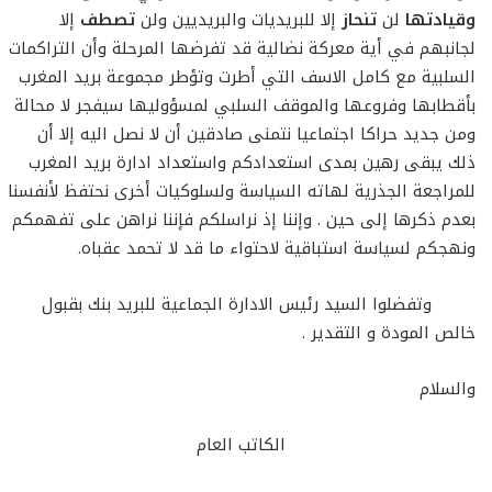
وقيادتها
لن
تنحاز
إلا للبريديات والبريديين ولن
تصطف
إلا
لجانبهم في أية معركة نضالية قد تفرضها المرحلة وأن التراكمات
السلبية مع كامل الاسف التي أطرت وتؤطر مجموعة بريد المغرب
بأقطابها وفروعها والموقف السلبي لمسؤوليها سيفجر لا محالة
ومن جديد حراكا اجتماعيا نتمنى صادقين أن لا نصل اليه إلا أن
ذلك يبقى رهين بمدى استعدادكم واستعداد ادارة بريد المغرب
للمراجعة الجذرية لهاته السياسة ولسلوكيات أخرى نحتفظ لأنفسنا
بعدم ذكرها إلى حين . وإننا إذ نراسلكم فإننا نراهن على تفهمكم
ونهجكم لسياسة استباقية لاحتواء ما قد لا تحمد عقباه.
وتفضلوا السيد رئيس الادارة الجماعية للبريد بنك بقبول
خالص المودة و التقدير .
والسلام
الكاتب العام