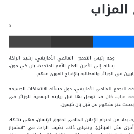
المزاب
0
ر
ماسنجر
مشاركة عبر البريد
طباعة
وجه رئيس التجمع العالمي الأمازيغي، رشيد الراخا،
رسالة إلى الأمين العام للأمم المتحدة، بان كي مون،
يين في الجزائر والمطالبة بالإفراج الفوري عنهم.
ابقة للتجمع العالمي الأمازيغي، حول مسألة الانتهاكات الجسيمة
ة مزاب، كان قد توصل بها قبل زيارته الرسمية للجزائر في
بصمت غير مفهوم من قبل بان كيمون.
ية، بدلا من احترام الإعلان العالمي لحقوق الإنسان، فهي تنتهك
رى مثل القبائل)، ويتجلى ذلك، يضيف الراخا، في “استمرار