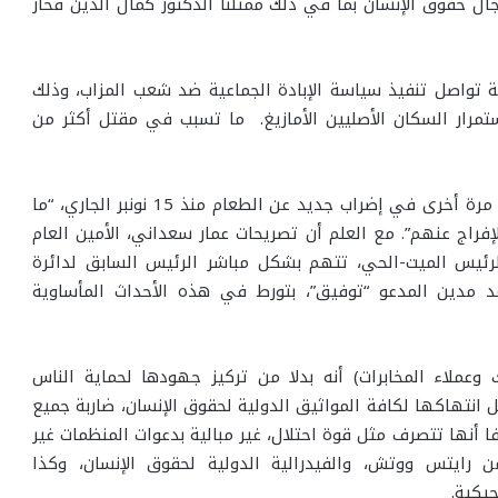
 حقوق الإنسان بما في ذلك ممثلنا الدكتور كمال الدين فخار
ية تواصل تنفيذ سياسة الإبادة الجماعية ضد شعب المزاب، وذلك
تمرار السكان الأصليين الأمازيغ. ما تسبب في مقتل أكثر من
وأعلم الراخا، أن الدكتور كمال الدين فخار ورفاقه دخلوا مرة أخرى في إضراب جديد عن الطعام منذ 15 نونبر الجاري، “ما
إفراج عنهم”. مع العلم أن تصريحات عمار سعداني، الأمين العام
رئيس الميت-الحي، تتهم بشكل مباشر الرئيس السابق لدائرة
حمد مدين المدعو “توفيق”، بتورط في هذه الأحداث المأساوية
وعملاء المخابرات) أنه بدلا من تركيز جهودها لحماية الناس
ل انتهاكها لكافة المواثيق الدولية لحقوق الإنسان، ضاربة جميع
فا أنها تتصرف مثل قوة احتلال، غير مبالية بدعوات المنظمات غير
ن رايتس ووتش، والفيدرالية الدولية لحقوق الإنسان، وكذا
جيكية.