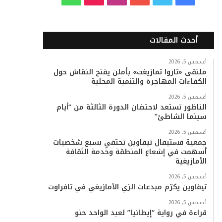
ي
و
و
ن
i
ا
س
ي
ت
س
k
ت
أحدث المقالات
ب
ت
ي
ت
T
س
أغسطس 5, 2026
ملتقى «تاروا تمازيغت» بأملن يفتح النقاش حول
و
ر
و
ق
o
ا
الكفاءات المهاجرة والتنمية المحلية
ك
ب
ر
k
ب
أغسطس 5, 2026
الناظور تستعد لاحتضان الدورة الثالثة من “أيام
ا
سينما الشاطئ”
م
أغسطس 5, 2026
جمعية فستيفال تيفاوين تحتفي بسبع شخصيات
أسهمت في إشعاع المنطقة وخدمة الثقافة
الأمازيغية
أغسطس 5, 2026
تيفاوين يكرّم مبدعات الزي الأمازيغي في تافراوت
أغسطس 5, 2026
قراءة في رواية “إيطانيا” لعبد الواحد حنو