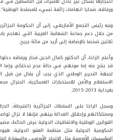
احتجازها بشكل غير عادل لعشرات من الناشطين في مجال
ورفاقه، ضحايا اتهامات زائفة تسيء للمصلحة الوطنية”.
ونبه رئيس التجمع الأمازيغي، إلى أن الحكومة الجزائر
من خلال دعم جماعة الشعانبة العربية التي تهاجم باس
ثلاثين شخصا بالإضافة إلى أزيد من مائة جريح.
قد ينتج عنه إما موتهم، في حالة عدم تدخلكم، وإما ال
لجبهة التحرير الوطني الذي يجب أن يقال من قبل ال
الاستعلام والأمن للاستخبارات العسكرية، الجنرال م
بغرداية 2013-2015.
وسجل الراخا على السلطات الجزائرية (الشرطة، الدرك 
وممتلكاتهم وإحقاق العدالة بينهم، فإنها لا تزال تواص
القوانين الوطنية والاتفاقيات الدولية عرض الحائط، مضي
الحكومية الدولية مثل منظمة العفو الدولية، هيوم
المؤسسات الأوروبية مثل الاتحاد الأوروبي، والسفارة البل