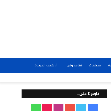
بحث
ة
مختلفات
ثقافة وفن
أرشيف الجريدة
عن
تابعونا على..
ف
ت
ي
ا
T
و