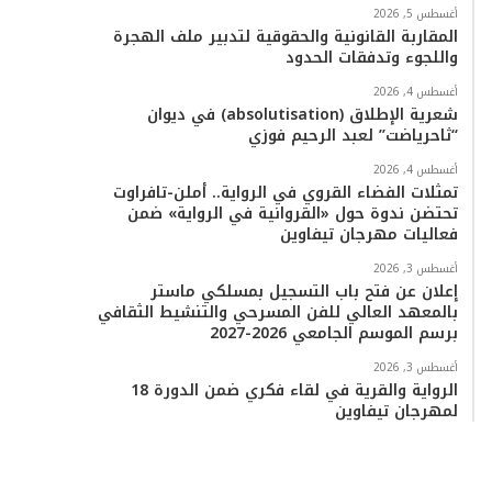
أغسطس 5, 2026
المقاربة القانونية والحقوقية لتدبير ملف الهجرة
واللجوء وتدفقات الحدود
أغسطس 4, 2026
شعرية الإطلاق (absolutisation) في ديوان
“ثاحرياضت” لعبد الرحيم فوزي
أغسطس 4, 2026
تمثلات الفضاء القروي في الرواية.. أملن-تافراوت
تحتضن ندوة حول «القروانية في الرواية» ضمن
فعاليات مهرجان تيفاوين
أغسطس 3, 2026
إعلان عن فتح باب التسجيل بمسلكي ماستر
بالمعهد العالي للفن المسرحي والتنشيط الثقافي
برسم الموسم الجامعي 2026-2027
أغسطس 3, 2026
الرواية والقرية في لقاء فكري ضمن الدورة 18
لمهرجان تيفاوين