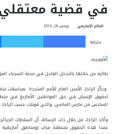
في قضية معتقلي 
العالم الأمازيغي
نوفمبر 28, 2016
فيسبوك
تويت
شاركها
طالبه من خلالها بالتدخل العاجل في محنة السجناء المزاب
وذكّر الراخا، الأمين العام للأمم المتحدة بمراسلات س
لحقوق الإنسان في حق المواطنين الأمازيغ في منطق
السادس من مارس الماضي، والتي قوبلت، حسب الراخا، 
وأكد الراخا، من خلال ذات الرسالة، أن السلطات الجزائر
عمدا هذه الحقوق بمنطقة مزاب (ومناطق أمازيغية أخ