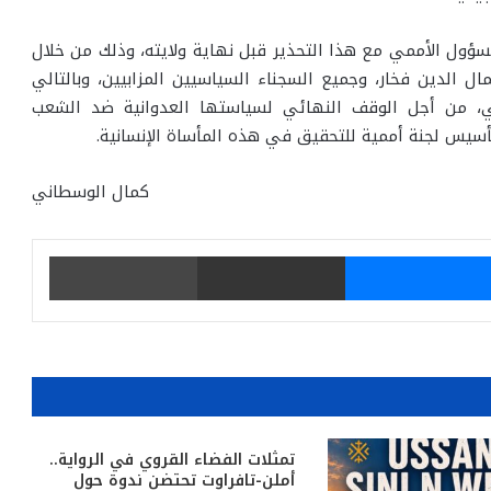
سؤول الأممي مع هذا التحذير قبل نهاية ولايته، وذلك من خلال
مال الدين فخار، وجميع السجناء السياسيين المزابيين، وبالتالي
دولي، من أجل الوقف النهائي لسياستها العدوانية ضد الشعب
يس لجنة أممية للتحقيق في هذه المأساة الإنسانية.
كمال الوسطاني
يتر
ماسنجر
مشاركة عبر البريد
طباعة
تمثلات الفضاء القروي في الرواية..
أملن-تافراوت تحتضن ندوة حول