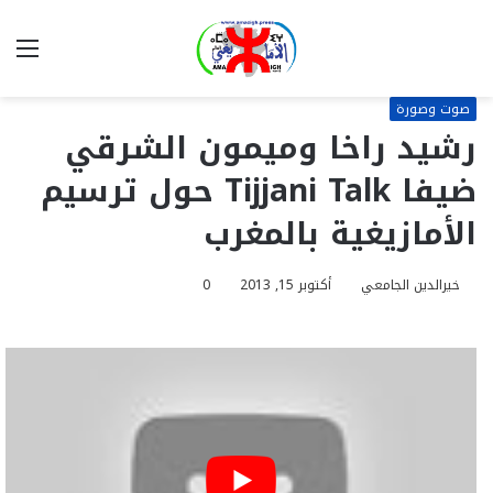
بحث
الق
عن
صوت وصورة
رشيد راخا وميمون الشرقي
ضيفا Tijjani Talk حول ترسيم
الأمازيغية بالمغرب
خيرالدين الجامعي
أكتوبر 15, 2013
0