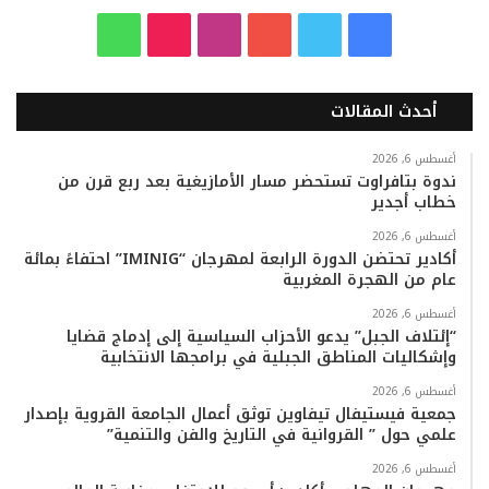
ف
ت
ي
ا
T
و
ي
و
و
ن
i
ا
أحدث المقالات
س
ي
ت
س
k
ت
ب
ت
ي
ت
T
س
أغسطس 6, 2026
ندوة بتافراوت تستحضر مسار الأمازيغية بعد ربع قرن من
خطاب أجدير
و
ر
و
ق
o
ا
أغسطس 6, 2026
ك
ب
ر
k
ب
أكادير تحتضن الدورة الرابعة لمهرجان “IMINIG” احتفاءً بمائة
عام من الهجرة المغربية
ا
أغسطس 6, 2026
م
“إئتلاف الجبل” يدعو الأحزاب السياسية إلى إدماج قضايا
وإشكاليات المناطق الجبلية في برامجها الانتخابية
أغسطس 6, 2026
جمعية فيستيفال تيفاوين توثق أعمال الجامعة القروية بإصدار
علمي حول ” القروانية في التاريخ والفن والتنمية”
أغسطس 6, 2026