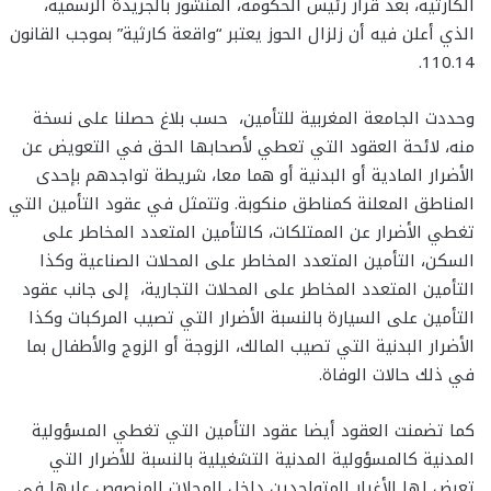
الكارثية، بعد قرار رئيس الحكومة، المنشور بالجريدة الرسمية،
الذي أعلن فيه أن زلزال الحوز يعتبر “واقعة كارثية” بموجب القانون
110.14.
وحددت الجامعة المغربية للتأمين، حسب بلاغ حصلنا على نسخة
منه، لائحة العقود التي تعطي لأصحابها الحق في التعويض عن
الأضرار المادية أو البدنية أو هما معا، شريطة تواجدهم بإحدى
المناطق المعلنة كمناطق منكوبة. وتتمثل في عقود التأمين التي
تغطي الأضرار عن الممتلكات، كالتأمين المتعدد المخاطر على
السكن، التأمين المتعدد المخاطر على المحلات الصناعية وكذا
التأمين المتعدد المخاطر على المحلات التجارية، إلى جانب عقود
التأمين على السيارة بالنسبة الأضرار التي تصيب المركبات وكذا
الأضرار البدنية التي تصيب المالك، الزوجة أو الزوج والأطفال بما
في ذلك حالات الوفاة.
كما تضمنت العقود أيضا عقود التأمين التي تغطي المسؤولية
المدنية كالمسؤولية المدنية التشغيلية بالنسبة للأضرار التي
تعرض لها الأغيار المتواجدين داخل المحلات المنصوص عليها في