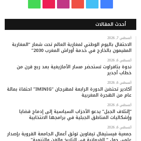
ف
ت
ي
ا
T
و
ي
و
و
ن
i
ا
أحدث المقالات
س
ي
ت
س
k
ت
ب
ت
ي
ت
T
س
أغسطس 7, 2026
الاحتفال باليوم الوطني لمغاربة العالم تحت شعار “المغاربة
المقيمون بالخارج في خدمة أوراش المغرب 2030”
و
ر
و
ق
o
ا
أغسطس 6, 2026
ك
ب
ر
k
ب
ندوة بتافراوت تستحضر مسار الأمازيغية بعد ربع قرن من
خطاب أجدير
ا
أغسطس 6, 2026
م
أكادير تحتضن الدورة الرابعة لمهرجان “IMINIG” احتفاءً بمائة
عام من الهجرة المغربية
أغسطس 6, 2026
“إئتلاف الجبل” يدعو الأحزاب السياسية إلى إدماج قضايا
وإشكاليات المناطق الجبلية في برامجها الانتخابية
أغسطس 6, 2026
جمعية فيستيفال تيفاوين توثق أعمال الجامعة القروية بإصدار
علمي حول ” القروانية في التاريخ والفن والتنمية”