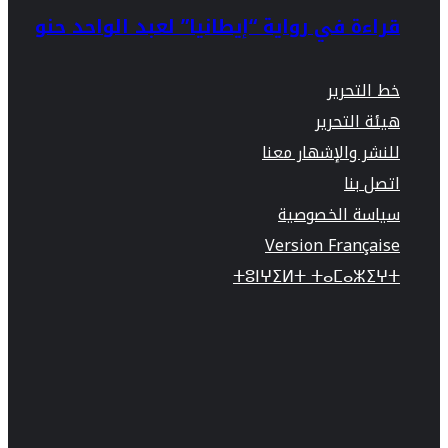
قراءة في رواية “إيطانيا” لعبد الواحد حنو
خط التحرير
هيئة التحرير
للنشر والإشهار معنا
اتصل بنا
سياسة الخصوصية
Version Française
ⵜⵓⵏⵖⵉⵍⵜ ⵜⴰⵎⴰⵣⵉⵖⵜ