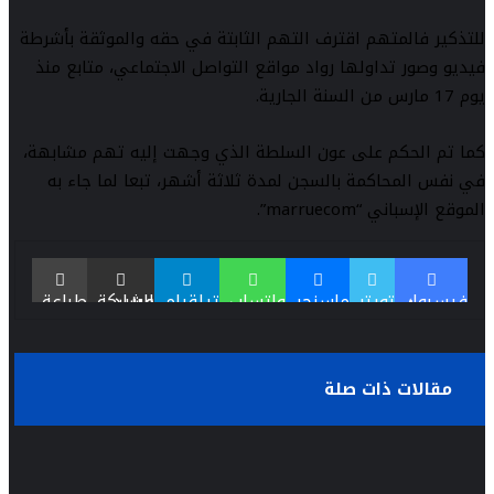
للتذكير فالمتهم اقترف التهم الثابتة في حقه والموثقة بأشرطة
فيديو وصور تداولها رواد مواقع التواصل الاجتماعي، متابع منذ
يوم 17 مارس من السنة الجارية.
كما تم الحكم على عون السلطة الذي وجهت إليه تهم مشابهة،
في نفس المحاكمة بالسجن لمدة ثلاثة أشهر، تبعا لما جاء به
الموقع الإسباني “marruecom”.
فيسبوك
تويتر
ماسنجر
واتساب
تيلقرام
مشاركة عبر البريد
طباعة
مقالات ذات صلة