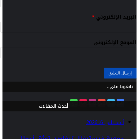
البريد الإلكتروني
*
الموقع الإلكتروني
تابعونا على..
فيسبوك
تويتر
يوتيوب
انستقرام
TikTok
واتساب
أحدث المقالات
أغسطس 6, 2026
جمعية فيستيفال تيفاوين توثق أعمال