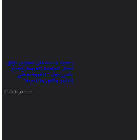
جمعية فيستيفال تيفاوين توثق
أعمال الجامعة القروية بإصدار
علمي حول ” القروانية في
التاريخ والفن والتنمية”
أغسطس 6, 2026