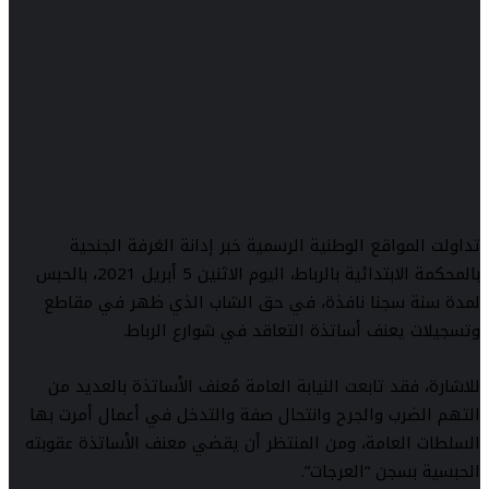
تداولت المواقع الوطنية الرسمية خبر إدانة الغرفة الجنحية
بالمحكمة الابتدائية بالرباط، اليوم الاثنين 5 أبريل 2021، بالحبس
لمدة سنة سجنا نافذة، في حق الشاب الذي ظهر في مقاطع
وتسجيلات يعنف أساتذة التعاقد في شوارع الرباط.
للاشارة، فقد تابعت النيابة العامة مُعنف الأساتذة بالعديد من
التهم الضرب والجرح وانتحال صفة والتدخل في أعمال أمرت بها
السلطات العامة، ومن المنتظر أن يقضي معنف الأساتذة عقوبته
الحبسية بسجن “العرجات”.