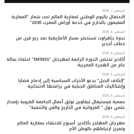
س
ي
ت
س
k
ت
ب
ت
ي
ت
T
س
أغسطس 7, 2026
الاحتفال باليوم الوطني لمغاربة العالم تحت شعار “المغاربة
المقيمون بالخارج في خدمة أوراش المغرب 2030”
و
ر
و
ق
o
ا
أغسطس 6, 2026
ك
ب
ر
k
ب
ندوة بتافراوت تستحضر مسار الأمازيغية بعد ربع قرن من
خطاب أجدير
ا
أغسطس 6, 2026
م
أكادير تحتضن الدورة الرابعة لمهرجان “IMINIG” احتفاءً بمائة
عام من الهجرة المغربية
أغسطس 6, 2026
“إئتلاف الجبل” يدعو الأحزاب السياسية إلى إدماج قضايا
وإشكاليات المناطق الجبلية في برامجها الانتخابية
أغسطس 6, 2026
جمعية فيستيفال تيفاوين توثق أعمال الجامعة القروية بإصدار
علمي حول ” القروانية في التاريخ والفن والتنمية”
أغسطس 6, 2026
مهرجان المهاجر بأكادير: أسبوع للاحتفاء بمغاربة العالم
وتعزيز ارتباطهم بالوطن الأم