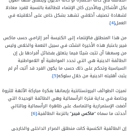
بكل الأشكال وبالأحرى كان الإنتماء للطائفة بالنسبة للفرد معادلا
لشهادة تصنيف أخلاقي تشهد بشكل خاص على أخلاقيته في
العمل
[4]
.
من هذا المنطلق فالإنتماء إلى الكنيسة أمر إلزامي حسب ماكس
فيبر باعتبار هذه الأخيرة انشئت في سبيل النعمة والخلاص وليس
من وسعها أن تثبت شيئا فيما يتعلق بفضائل أفرادها بل إن
الطائفة الدينية هي التي تحدد المواطنية أو اللامواطنية
السياسية وتحكم على ذلك حسب ما يكون الفرد قد أثبت أم لم
يثبت أهليته الدينية من خلال سلوكه
[5]
.
تميزت الطوائف البروتستانتية بإيمانها بفكرة مباركة الآلهة للثروة
وخاصة في بداية فترة الرأسمالية وهي الطائفة الوحيدة التي
أضفت الإستمرارية والتماسك على ظاهرة الرأسمالية وبالتالي
أحدثت ما سماه “
ماكس فيبر
” بالنزعة الطائفية.
[6]
إن الطائفية الكنسية كانت منطلق الصراع الداخلي والخارجي