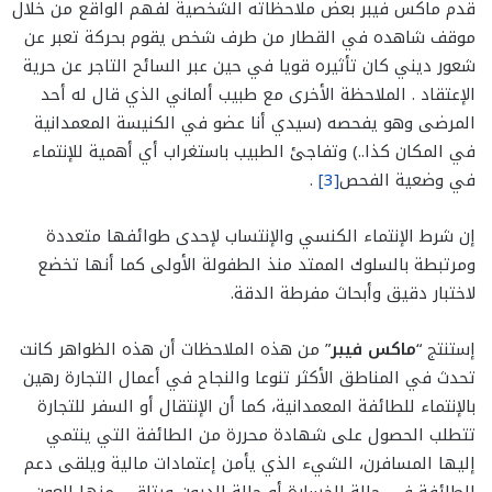
قدم ماكس فيبر بعض ملاحظاته الشخصية لفهم الواقع من خلال
موقف شاهده في القطار من طرف شخص يقوم بحركة تعبر عن
شعور ديني كان تأثيره قويا في حين عبر السائح التاجر عن حرية
الإعتقاد . الملاحظة الأخرى مع طبيب ألماني الذي قال له أحد
المرضى وهو يفحصه (سيدي أنا عضو في الكنيسة المعمدانية
في المكان كذا..) وتفاجئ الطبيب باستغراب أي أهمية للإنتماء
في وضعية الفحص
[3]
.
إن شرط الإنتماء الكنسي والإنتساب لإحدى طوائفها متعددة
ومرتبطة بالسلوك الممتد منذ الطفولة الأولى كما أنها تخضع
لاختبار دقيق وأبحاث مفرطة الدقة.
إستنتج “
ماكس فيبر
” من هذه الملاحظات أن هذه الظواهر كانت
تحدث في المناطق الأكثر تنوعا والنجاح في أعمال التجارة رهين
بالإنتماء للطائفة المعمدانية، كما أن الإنتقال أو السفر للتجارة
تتطلب الحصول على شهادة محررة من الطائفة التي ينتمي
إليها المسافرن، الشيء الذي يأمن إعتمادات مالية ويلقى دعم
الطائفة في حالة الخسارة أو حالة الديون ويتلقى منها العون