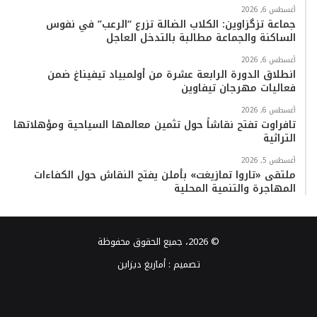
أغسطس 6, 2026
جماعة تزگزاوين: الكلاب الضالة تزرع “الرعب” في نفوس
الساكنة والجماعة مطالبة بالتدخل العاجل
أغسطس 6, 2026
انطلاق الدورة الرابعة عشرة من أولمبياد تيفيناغ ضمن
فعاليات مهرجان تيفاوين
أغسطس 6, 2026
تافراوت تفتح نقاشاً حول تثمين معالمها السياحية ومؤهلاتها
التراثية
أغسطس 5, 2026
ملتقى «تاروا تمازيغت» بأملن يفتح النقاش حول الكفاءات
المهاجرة والتنمية المحلية
© 2026، جميع الحقوق محفوظة
تصميم :
أمازيغ ديزاين
فيسبوك
تويتر
يوتيوب
انستقرام
TikTok
واتساب